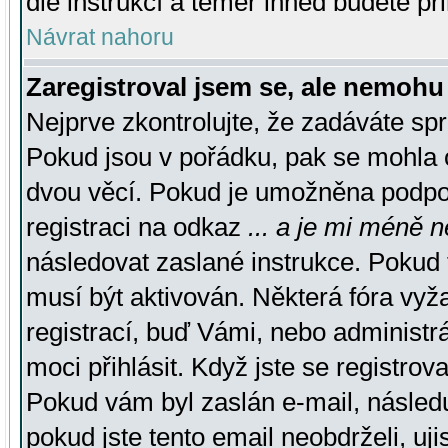
dle instrukcí a téměř ihned budete př
Návrat nahoru
Zaregistroval jsem se, ale nemohu 
Nejprve zkontrolujte, že zadáváte sp
Pokud jsou v pořádku, pak se mohla o
dvou věcí. Pokud je umožněna podpora
registraci na odkaz
... a je mi méně n
následovat zaslané instrukce. Pokud t
musí být aktivován. Některá fóra vyž
registrací, buď Vámi, nebo administr
moci přihlásit. Když jste se registrova
Pokud vám byl zaslán e-mail, násled
pokud jste tento email neobdrželi, uj