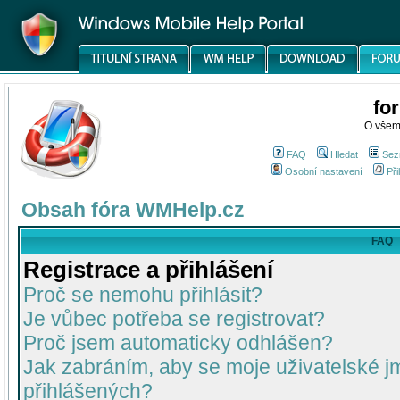
fo
O všem
FAQ
Hledat
Sez
Osobní nastavení
Při
Obsah fóra WMHelp.cz
FAQ
Registrace a přihlášení
Proč se nemohu přihlásit?
Je vůbec potřeba se registrovat?
Proč jsem automaticky odhlášen?
Jak zabráním, aby se moje uživatelské 
přihlášených?