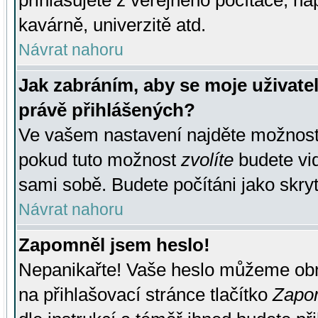
přihlašujete z veřejného počítače, na
kavárně, univerzitě atd.
Návrat nahoru
Jak zabráním, aby se moje uživate
právě přihlášených?
Ve vašem nastavení najděte možnos
pokud tuto možnost
zvolíte
budete vid
sami sobě. Budete počítáni jako skryt
Návrat nahoru
Zapomněl jsem heslo!
Nepanikařte! Vaše heslo můžeme obn
na přihlašovací stránce tlačítko
Zapom