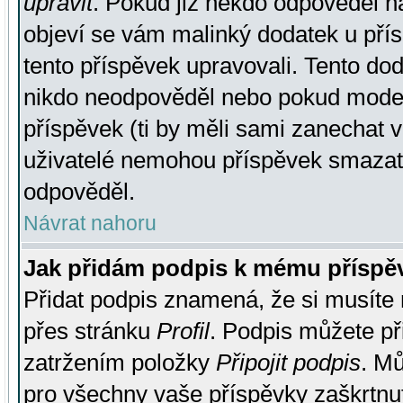
upravit
. Pokud již někdo odpověděl na
objeví se vám malinký dodatek u přísp
tento příspěvek upravovali. Tento do
nikdo neodpověděl nebo pokud moderá
příspěvek (ti by měli sami zanechat v
uživatelé nemohou příspěvek smazat,
odpověděl.
Návrat nahoru
Jak přidám podpis k mému příspě
Přidat podpis znamená, že si musíte n
přes stránku
Profil
. Podpis můžete p
zatržením položky
Připojit podpis
. Mů
pro všechny vaše příspěvky zaškrtnut