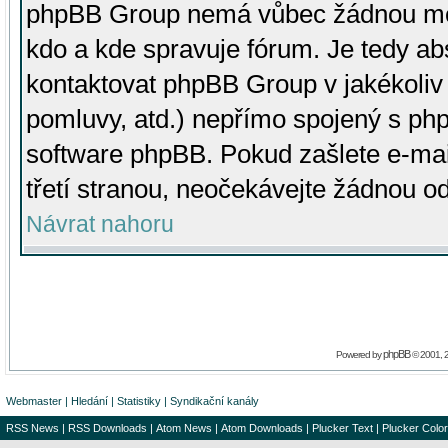
phpBB Group nemá vůbec žádnou moc 
kdo a kde spravuje fórum. Je tedy a
kontaktovat phpBB Group v jakékoliv p
pomluvy, atd.) nepřímo spojený s p
software phpBB. Pokud zašlete e-mai
třetí stranou, neočekávejte žádnou o
Návrat nahoru
phpBB
Powered by
© 2001, 
Webmaster
|
Hledání
|
Statistiky
|
Syndikační kanály
RSS News
|
RSS Downloads
|
Atom News
|
Atom Downloads
|
Plucker Text
|
Plucker Color