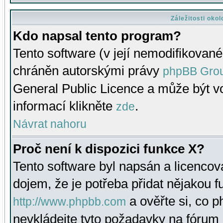
Záležitosti oko
Kdo napsal tento program?
Tento software (v její nemodifikované
chráněn autorskými právy
phpBB Gro
General Public Licence a může být vo
informací klikněte
.
zde
Návrat nahoru
Proč není k dispozici funkce X?
Tento software byl napsán a licenco
dojem, že je potřeba přidat nějakou f
a ověřte si, co 
http://www.phpbb.com
nevkládejte tyto požadavky na fóru