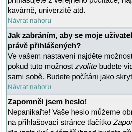
přihlašujete z veřejného počítače, na
kavárně, univerzitě atd.
Návrat nahoru
Jak zabráním, aby se moje uživate
právě přihlášených?
Ve vašem nastavení najděte možnos
pokud tuto možnost
zvolíte
budete vid
sami sobě. Budete počítáni jako skryt
Návrat nahoru
Zapomněl jsem heslo!
Nepanikařte! Vaše heslo můžeme obn
na přihlašovací stránce tlačítko
Zapom