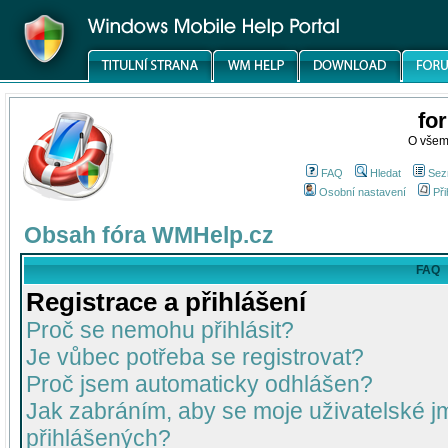
fo
O všem
FAQ
Hledat
Sez
Osobní nastavení
Při
Obsah fóra WMHelp.cz
FAQ
Registrace a přihlášení
Proč se nemohu přihlásit?
Je vůbec potřeba se registrovat?
Proč jsem automaticky odhlášen?
Jak zabráním, aby se moje uživatelské 
přihlášených?