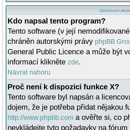
Záležitosti oko
Kdo napsal tento program?
Tento software (v její nemodifikované
chráněn autorskými právy
phpBB Gro
General Public Licence a může být vo
informací klikněte
.
zde
Návrat nahoru
Proč není k dispozici funkce X?
Tento software byl napsán a licenco
dojem, že je potřeba přidat nějakou f
a ověřte si, co 
http://www.phpbb.com
nevkládejte tyto požadavky na fóru