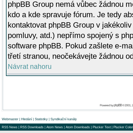
phpBB Group nemá vůbec žádnou moc 
kdo a kde spravuje fórum. Je tedy a
kontaktovat phpBB Group v jakékoliv p
pomluvy, atd.) nepřímo spojený s p
software phpBB. Pokud zašlete e-mai
třetí stranou, neočekávejte žádnou o
Návrat nahoru
phpBB
Powered by
© 2001, 
Webmaster
|
Hledání
|
Statistiky
|
Syndikační kanály
RSS News
|
RSS Downloads
|
Atom News
|
Atom Downloads
|
Plucker Text
|
Plucker Color