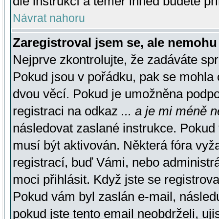
dle instrukcí a téměř ihned budete př
Návrat nahoru
Zaregistroval jsem se, ale nemohu 
Nejprve zkontrolujte, že zadáváte sp
Pokud jsou v pořádku, pak se mohla o
dvou věcí. Pokud je umožněna podpora
registraci na odkaz
... a je mi méně n
následovat zaslané instrukce. Pokud t
musí být aktivován. Některá fóra vyž
registrací, buď Vámi, nebo administr
moci přihlásit. Když jste se registrova
Pokud vám byl zaslán e-mail, násled
pokud jste tento email neobdrželi, uj