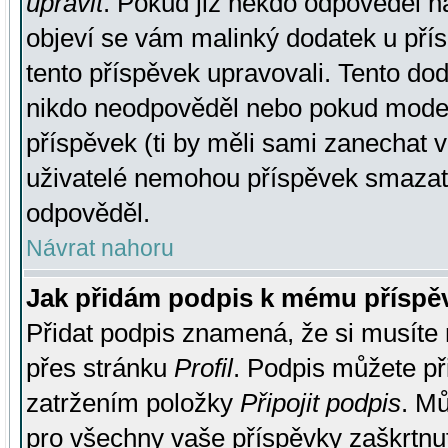
upravit
. Pokud již někdo odpověděl na
objeví se vám malinký dodatek u přísp
tento příspěvek upravovali. Tento do
nikdo neodpověděl nebo pokud moderá
příspěvek (ti by měli sami zanechat v
uživatelé nemohou příspěvek smazat,
odpověděl.
Návrat nahoru
Jak přidám podpis k mému příspě
Přidat podpis znamená, že si musíte n
přes stránku
Profil
. Podpis můžete p
zatržením položky
Připojit podpis
. Mů
pro všechny vaše příspěvky zaškrtnut