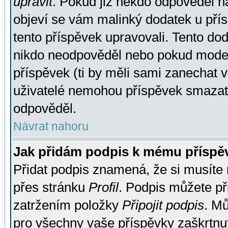
upravit
. Pokud již někdo odpověděl na
objeví se vám malinký dodatek u přísp
tento příspěvek upravovali. Tento do
nikdo neodpověděl nebo pokud moderá
příspěvek (ti by měli sami zanechat v
uživatelé nemohou příspěvek smazat,
odpověděl.
Návrat nahoru
Jak přidám podpis k mému příspě
Přidat podpis znamená, že si musíte n
přes stránku
Profil
. Podpis můžete p
zatržením položky
Připojit podpis
. Mů
pro všechny vaše příspěvky zaškrtnut