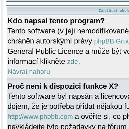
Záležitosti oko
Kdo napsal tento program?
Tento software (v její nemodifikované
chráněn autorskými právy
phpBB Gro
General Public Licence a může být vo
informací klikněte
.
zde
Návrat nahoru
Proč není k dispozici funkce X?
Tento software byl napsán a licenco
dojem, že je potřeba přidat nějakou f
a ověřte si, co 
http://www.phpbb.com
nevkládejte tyto požadavky na fóru