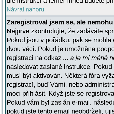
dle instrukcí a téměř ihned budete př
Návrat nahoru
Zaregistroval jsem se, ale nemohu 
Nejprve zkontrolujte, že zadáváte sp
Pokud jsou v pořádku, pak se mohla o
dvou věcí. Pokud je umožněna podpora
registraci na odkaz
... a je mi méně n
následovat zaslané instrukce. Pokud t
musí být aktivován. Některá fóra vyž
registrací, buď Vámi, nebo administr
moci přihlásit. Když jste se registrova
Pokud vám byl zaslán e-mail, násled
pokud jste tento email neobdrželi, uj