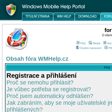
fo
O všem
FAQ
Hledat
Sez
Osobní nastavení
Při
Obsah fóra WMHelp.cz
FAQ
Registrace a přihlášení
Proč se nemohu přihlásit?
Je vůbec potřeba se registrovat?
Proč jsem automaticky odhlášen?
Jak zabráním, aby se moje uživatelské 
přihlášených?