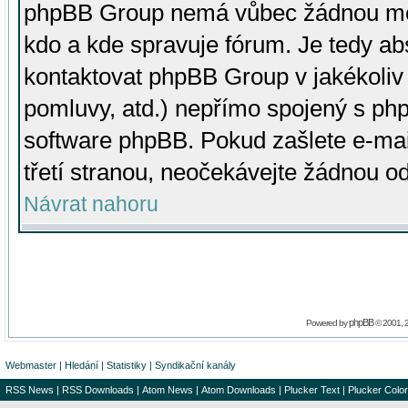
phpBB Group nemá vůbec žádnou moc 
kdo a kde spravuje fórum. Je tedy a
kontaktovat phpBB Group v jakékoliv p
pomluvy, atd.) nepřímo spojený s p
software phpBB. Pokud zašlete e-mai
třetí stranou, neočekávejte žádnou o
Návrat nahoru
phpBB
Powered by
© 2001, 
Webmaster
|
Hledání
|
Statistiky
|
Syndikační kanály
RSS News
|
RSS Downloads
|
Atom News
|
Atom Downloads
|
Plucker Text
|
Plucker Color