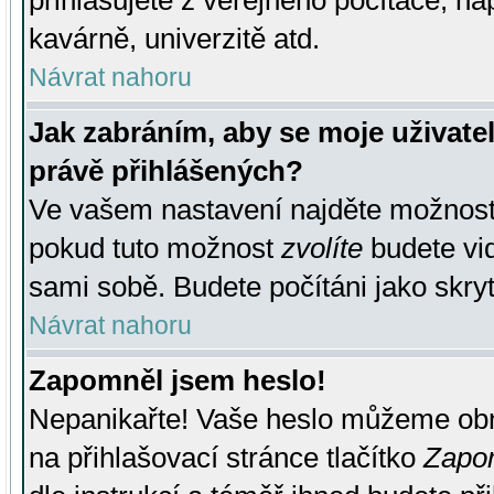
přihlašujete z veřejného počítače, na
kavárně, univerzitě atd.
Návrat nahoru
Jak zabráním, aby se moje uživate
právě přihlášených?
Ve vašem nastavení najděte možnos
pokud tuto možnost
zvolíte
budete vid
sami sobě. Budete počítáni jako skryt
Návrat nahoru
Zapomněl jsem heslo!
Nepanikařte! Vaše heslo můžeme obn
na přihlašovací stránce tlačítko
Zapom