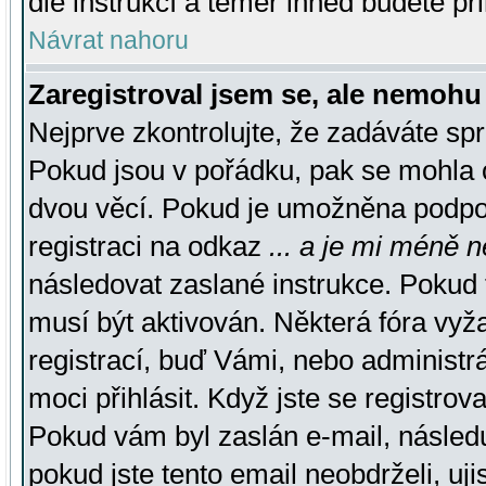
dle instrukcí a téměř ihned budete př
Návrat nahoru
Zaregistroval jsem se, ale nemohu 
Nejprve zkontrolujte, že zadáváte sp
Pokud jsou v pořádku, pak se mohla o
dvou věcí. Pokud je umožněna podpora
registraci na odkaz
... a je mi méně n
následovat zaslané instrukce. Pokud t
musí být aktivován. Některá fóra vyž
registrací, buď Vámi, nebo administr
moci přihlásit. Když jste se registrova
Pokud vám byl zaslán e-mail, násled
pokud jste tento email neobdrželi, uj