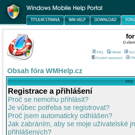
fo
O všem
FAQ
Hledat
Sez
Osobní nastavení
Při
Obsah fóra WMHelp.cz
FAQ
Registrace a přihlášení
Proč se nemohu přihlásit?
Je vůbec potřeba se registrovat?
Proč jsem automaticky odhlášen?
Jak zabráním, aby se moje uživatelské 
přihlášených?