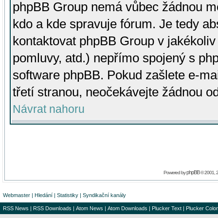
phpBB Group nemá vůbec žádnou moc 
kdo a kde spravuje fórum. Je tedy a
kontaktovat phpBB Group v jakékoliv p
pomluvy, atd.) nepřímo spojený s p
software phpBB. Pokud zašlete e-mai
třetí stranou, neočekávejte žádnou o
Návrat nahoru
phpBB
Powered by
© 2001, 
Webmaster
|
Hledání
|
Statistiky
|
Syndikační kanály
RSS News
|
RSS Downloads
|
Atom News
|
Atom Downloads
|
Plucker Text
|
Plucker Color