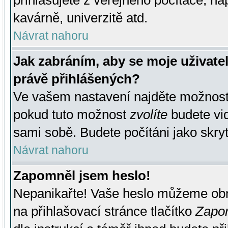
přihlašujete z veřejného počítače, na
kavárně, univerzitě atd.
Návrat nahoru
Jak zabráním, aby se moje uživate
právě přihlášených?
Ve vašem nastavení najděte možnos
pokud tuto možnost
zvolíte
budete vid
sami sobě. Budete počítáni jako skryt
Návrat nahoru
Zapomněl jsem heslo!
Nepanikařte! Vaše heslo můžeme obn
na přihlašovací stránce tlačítko
Zapom