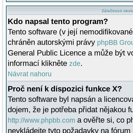
Záležitosti oko
Kdo napsal tento program?
Tento software (v její nemodifikované
chráněn autorskými právy
phpBB Gro
General Public Licence a může být vo
informací klikněte
.
zde
Návrat nahoru
Proč není k dispozici funkce X?
Tento software byl napsán a licenco
dojem, že je potřeba přidat nějakou f
a ověřte si, co 
http://www.phpbb.com
nevkládejte tyto požadavky na fóru