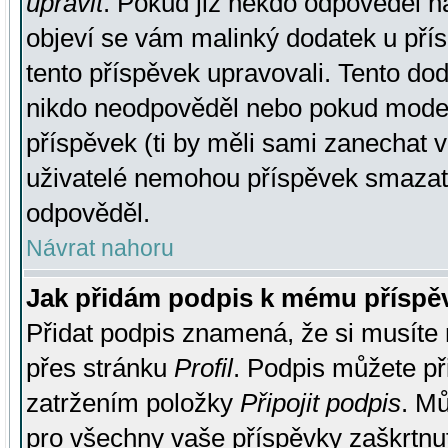
upravit
. Pokud již někdo odpověděl na
objeví se vám malinký dodatek u přísp
tento příspěvek upravovali. Tento do
nikdo neodpověděl nebo pokud moderá
příspěvek (ti by měli sami zanechat v
uživatelé nemohou příspěvek smazat,
odpověděl.
Návrat nahoru
Jak přidám podpis k mému příspě
Přidat podpis znamená, že si musíte n
přes stránku
Profil
. Podpis můžete p
zatržením položky
Připojit podpis
. Mů
pro všechny vaše příspěvky zaškrtnut