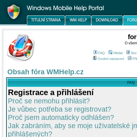
fo
O všem
FAQ
Hledat
Sez
Osobní nastavení
Při
Obsah fóra WMHelp.cz
FAQ
Registrace a přihlášení
Proč se nemohu přihlásit?
Je vůbec potřeba se registrovat?
Proč jsem automaticky odhlášen?
Jak zabráním, aby se moje uživatelské 
přihlášených?