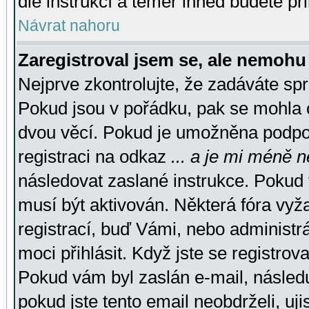
dle instrukcí a téměř ihned budete př
Návrat nahoru
Zaregistroval jsem se, ale nemohu 
Nejprve zkontrolujte, že zadáváte sp
Pokud jsou v pořádku, pak se mohla o
dvou věcí. Pokud je umožněna podpora
registraci na odkaz
... a je mi méně n
následovat zaslané instrukce. Pokud t
musí být aktivován. Některá fóra vyž
registrací, buď Vámi, nebo administr
moci přihlásit. Když jste se registrova
Pokud vám byl zaslán e-mail, násled
pokud jste tento email neobdrželi, uj