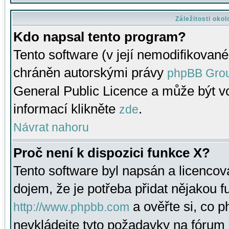
Záležitosti oko
Kdo napsal tento program?
Tento software (v její nemodifikované
chráněn autorskými právy
phpBB Gro
General Public Licence a může být vo
informací klikněte
.
zde
Návrat nahoru
Proč není k dispozici funkce X?
Tento software byl napsán a licenco
dojem, že je potřeba přidat nějakou f
a ověřte si, co 
http://www.phpbb.com
nevkládejte tyto požadavky na fóru