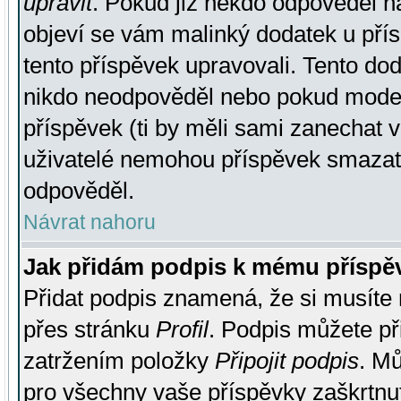
upravit
. Pokud již někdo odpověděl na
objeví se vám malinký dodatek u přísp
tento příspěvek upravovali. Tento do
nikdo neodpověděl nebo pokud moderá
příspěvek (ti by měli sami zanechat v
uživatelé nemohou příspěvek smazat,
odpověděl.
Návrat nahoru
Jak přidám podpis k mému příspě
Přidat podpis znamená, že si musíte n
přes stránku
Profil
. Podpis můžete p
zatržením položky
Připojit podpis
. Mů
pro všechny vaše příspěvky zaškrtnut