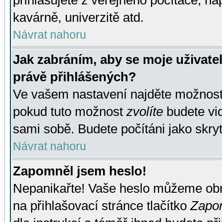
přihlašujete z veřejného počítače, na
kavárně, univerzitě atd.
Návrat nahoru
Jak zabráním, aby se moje uživate
právě přihlášených?
Ve vašem nastavení najděte možnos
pokud tuto možnost
zvolíte
budete vid
sami sobě. Budete počítáni jako skryt
Návrat nahoru
Zapomněl jsem heslo!
Nepanikařte! Vaše heslo můžeme obn
na přihlašovací stránce tlačítko
Zapom