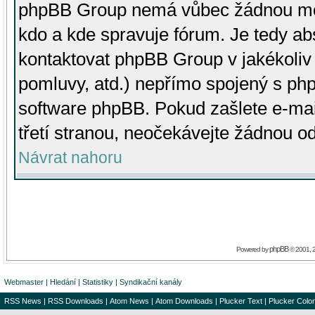
phpBB Group nemá vůbec žádnou moc 
kdo a kde spravuje fórum. Je tedy a
kontaktovat phpBB Group v jakékoliv p
pomluvy, atd.) nepřímo spojený s p
software phpBB. Pokud zašlete e-mai
třetí stranou, neočekávejte žádnou o
Návrat nahoru
phpBB
Powered by
© 2001, 
Webmaster
|
Hledání
|
Statistiky
|
Syndikační kanály
RSS News
|
RSS Downloads
|
Atom News
|
Atom Downloads
|
Plucker Text
|
Plucker Color