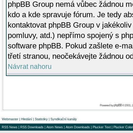
phpBB Group nemá vůbec žádnou moc 
kdo a kde spravuje fórum. Je tedy a
kontaktovat phpBB Group v jakékoliv p
pomluvy, atd.) nepřímo spojený s p
software phpBB. Pokud zašlete e-mai
třetí stranou, neočekávejte žádnou o
Návrat nahoru
phpBB
Powered by
© 2001, 
Webmaster
|
Hledání
|
Statistiky
|
Syndikační kanály
RSS News
|
RSS Downloads
|
Atom News
|
Atom Downloads
|
Plucker Text
|
Plucker Color