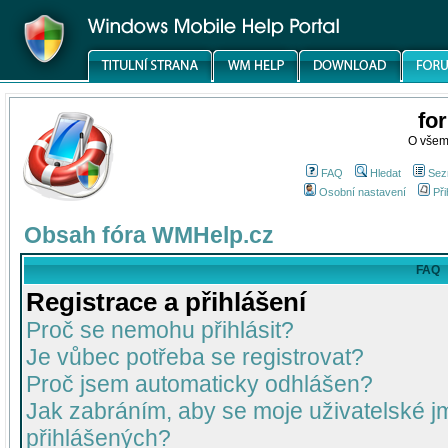
fo
O všem
FAQ
Hledat
Sez
Osobní nastavení
Při
Obsah fóra WMHelp.cz
FAQ
Registrace a přihlášení
Proč se nemohu přihlásit?
Je vůbec potřeba se registrovat?
Proč jsem automaticky odhlášen?
Jak zabráním, aby se moje uživatelské 
přihlášených?