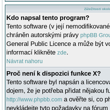
Záležitosti oko
Kdo napsal tento program?
Tento software (v její nemodifikované
chráněn autorskými právy
phpBB Gro
General Public Licence a může být vo
informací klikněte
.
zde
Návrat nahoru
Proč není k dispozici funkce X?
Tento software byl napsán a licenco
dojem, že je potřeba přidat nějakou f
a ověřte si, co 
http://www.phpbb.com
nevkládejte tyto požadavky na fóru