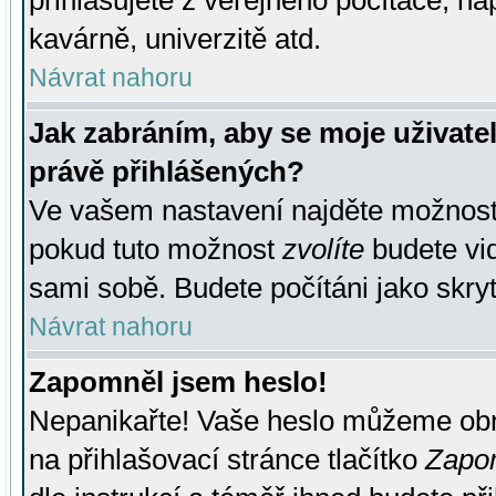
přihlašujete z veřejného počítače, na
kavárně, univerzitě atd.
Návrat nahoru
Jak zabráním, aby se moje uživate
právě přihlášených?
Ve vašem nastavení najděte možnos
pokud tuto možnost
zvolíte
budete vid
sami sobě. Budete počítáni jako skryt
Návrat nahoru
Zapomněl jsem heslo!
Nepanikařte! Vaše heslo můžeme obn
na přihlašovací stránce tlačítko
Zapom