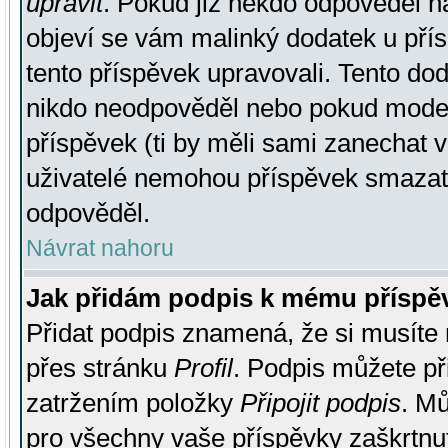
upravit
. Pokud již někdo odpověděl na
objeví se vám malinký dodatek u přísp
tento příspěvek upravovali. Tento do
nikdo neodpověděl nebo pokud moderá
příspěvek (ti by měli sami zanechat v
uživatelé nemohou příspěvek smazat,
odpověděl.
Návrat nahoru
Jak přidám podpis k mému příspě
Přidat podpis znamená, že si musíte n
přes stránku
Profil
. Podpis můžete p
zatržením položky
Připojit podpis
. Mů
pro všechny vaše příspěvky zaškrtnut