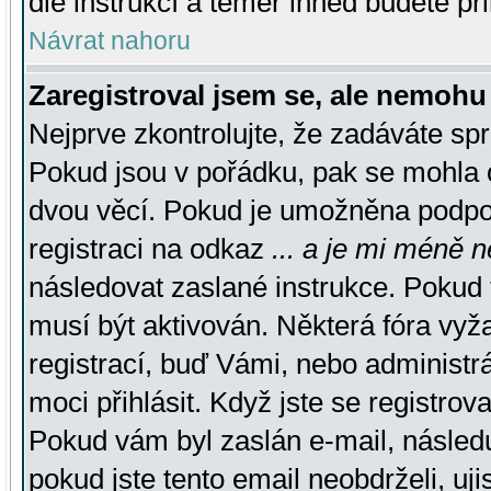
dle instrukcí a téměř ihned budete př
Návrat nahoru
Zaregistroval jsem se, ale nemohu 
Nejprve zkontrolujte, že zadáváte sp
Pokud jsou v pořádku, pak se mohla o
dvou věcí. Pokud je umožněna podpora
registraci na odkaz
... a je mi méně n
následovat zaslané instrukce. Pokud t
musí být aktivován. Některá fóra vyž
registrací, buď Vámi, nebo administr
moci přihlásit. Když jste se registrova
Pokud vám byl zaslán e-mail, násled
pokud jste tento email neobdrželi, uj