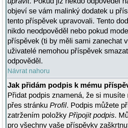
upravit
. Pokud již někdo odpověděl na
objeví se vám malinký dodatek u přísp
tento příspěvek upravovali. Tento do
nikdo neodpověděl nebo pokud moderá
příspěvek (ti by měli sami zanechat v
uživatelé nemohou příspěvek smazat,
odpověděl.
Návrat nahoru
Jak přidám podpis k mému příspě
Přidat podpis znamená, že si musíte n
přes stránku
Profil
. Podpis můžete p
zatržením položky
Připojit podpis
. Mů
pro všechny vaše příspěvky zaškrtnut