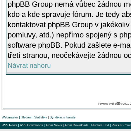
phpBB Group nemá vůbec žádnou moc 
kdo a kde spravuje fórum. Je tedy a
kontaktovat phpBB Group v jakékoliv p
pomluvy, atd.) nepřímo spojený s p
software phpBB. Pokud zašlete e-mai
třetí stranou, neočekávejte žádnou o
Návrat nahoru
phpBB
Powered by
© 2001, 
Webmaster
|
Hledání
|
Statistiky
|
Syndikační kanály
RSS News
|
RSS Downloads
|
Atom News
|
Atom Downloads
|
Plucker Text
|
Plucker Color