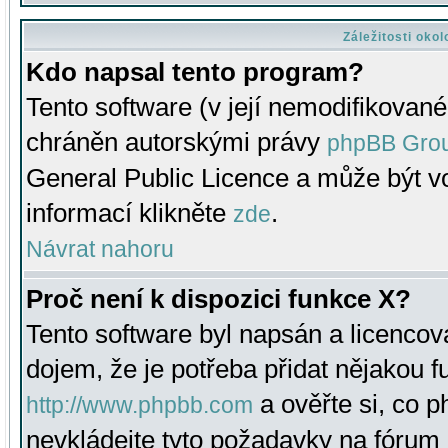
Záležitosti oko
Kdo napsal tento program?
Tento software (v její nemodifikované
chráněn autorskými právy
phpBB Gro
General Public Licence a může být vo
informací klikněte
.
zde
Návrat nahoru
Proč není k dispozici funkce X?
Tento software byl napsán a licenco
dojem, že je potřeba přidat nějakou f
a ověřte si, co 
http://www.phpbb.com
nevkládejte tyto požadavky na fóru