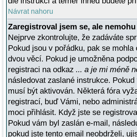
dle instrukcí a téměř ihned budete př
Návrat nahoru
Zaregistroval jsem se, ale nemohu 
Nejprve zkontrolujte, že zadáváte sp
Pokud jsou v pořádku, pak se mohla o
dvou věcí. Pokud je umožněna podpora
registraci na odkaz
... a je mi méně n
následovat zaslané instrukce. Pokud t
musí být aktivován. Některá fóra vyž
registrací, buď Vámi, nebo administr
moci přihlásit. Když jste se registrova
Pokud vám byl zaslán e-mail, násled
pokud jste tento email neobdrželi, uj