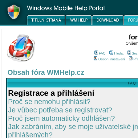
fo
O všem
FAQ
Hledat
Sez
Osobní nastavení
Při
Obsah fóra WMHelp.cz
FAQ
Registrace a přihlášení
Proč se nemohu přihlásit?
Je vůbec potřeba se registrovat?
Proč jsem automaticky odhlášen?
Jak zabráním, aby se moje uživatelské 
přihlášených?