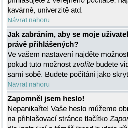
přihlašujete z veřejného počítače, na
kavárně, univerzitě atd.
Návrat nahoru
Jak zabráním, aby se moje uživate
právě přihlášených?
Ve vašem nastavení najděte možnos
pokud tuto možnost
zvolíte
budete vid
sami sobě. Budete počítáni jako skryt
Návrat nahoru
Zapomněl jsem heslo!
Nepanikařte! Vaše heslo můžeme obn
na přihlašovací stránce tlačítko
Zapom