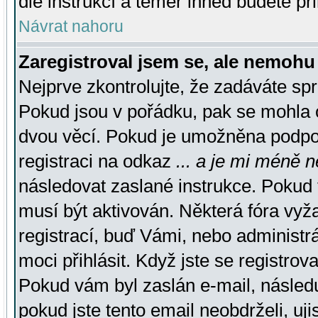
dle instrukcí a téměř ihned budete př
Návrat nahoru
Zaregistroval jsem se, ale nemohu 
Nejprve zkontrolujte, že zadáváte sp
Pokud jsou v pořádku, pak se mohla o
dvou věcí. Pokud je umožněna podpora
registraci na odkaz
... a je mi méně n
následovat zaslané instrukce. Pokud t
musí být aktivován. Některá fóra vyž
registrací, buď Vámi, nebo administr
moci přihlásit. Když jste se registrova
Pokud vám byl zaslán e-mail, násled
pokud jste tento email neobdrželi, uj