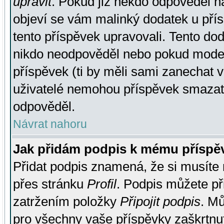
upravit
. Pokud již někdo odpověděl na
objeví se vám malinký dodatek u přísp
tento příspěvek upravovali. Tento do
nikdo neodpověděl nebo pokud moderá
příspěvek (ti by měli sami zanechat v
uživatelé nemohou příspěvek smazat,
odpověděl.
Návrat nahoru
Jak přidám podpis k mému příspě
Přidat podpis znamená, že si musíte n
přes stránku
Profil
. Podpis můžete p
zatržením položky
Připojit podpis
. Mů
pro všechny vaše příspěvky zaškrtnut