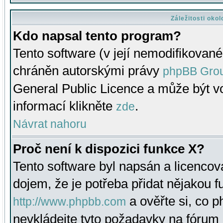
Záležitosti oko
Kdo napsal tento program?
Tento software (v její nemodifikované
chráněn autorskými právy
phpBB Gro
General Public Licence a může být vo
informací klikněte
.
zde
Návrat nahoru
Proč není k dispozici funkce X?
Tento software byl napsán a licenco
dojem, že je potřeba přidat nějakou f
a ověřte si, co 
http://www.phpbb.com
nevkládejte tyto požadavky na fóru