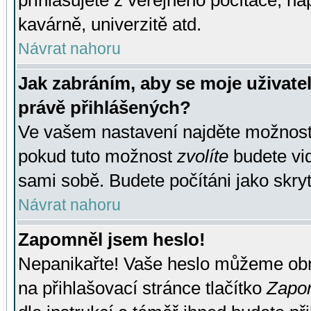
přihlašujete z veřejného počítače, na
kavárně, univerzitě atd.
Návrat nahoru
Jak zabráním, aby se moje uživate
právě přihlášených?
Ve vašem nastavení najděte možnos
pokud tuto možnost
zvolíte
budete vid
sami sobě. Budete počítáni jako skryt
Návrat nahoru
Zapomněl jsem heslo!
Nepanikařte! Vaše heslo můžeme obn
na přihlašovací stránce tlačítko
Zapom