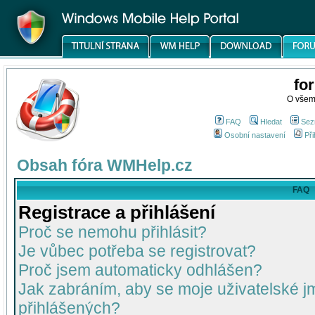
fo
O všem
FAQ
Hledat
Sez
Osobní nastavení
Při
Obsah fóra WMHelp.cz
FAQ
Registrace a přihlášení
Proč se nemohu přihlásit?
Je vůbec potřeba se registrovat?
Proč jsem automaticky odhlášen?
Jak zabráním, aby se moje uživatelské 
přihlášených?