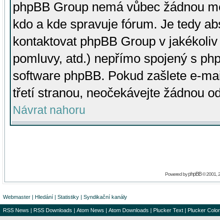
phpBB Group nemá vůbec žádnou moc 
kdo a kde spravuje fórum. Je tedy a
kontaktovat phpBB Group v jakékoliv p
pomluvy, atd.) nepřímo spojený s p
software phpBB. Pokud zašlete e-mai
třetí stranou, neočekávejte žádnou o
Návrat nahoru
phpBB
Powered by
© 2001, 
Webmaster
|
Hledání
|
Statistiky
|
Syndikační kanály
RSS News
|
RSS Downloads
|
Atom News
|
Atom Downloads
|
Plucker Text
|
Plucker Color