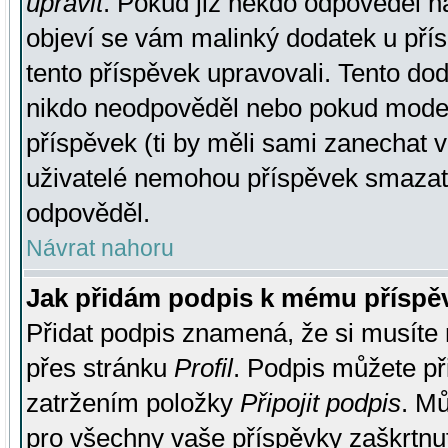
upravit
. Pokud již někdo odpověděl na
objeví se vám malinký dodatek u přísp
tento příspěvek upravovali. Tento do
nikdo neodpověděl nebo pokud moderá
příspěvek (ti by měli sami zanechat v
uživatelé nemohou příspěvek smazat,
odpověděl.
Návrat nahoru
Jak přidám podpis k mému příspě
Přidat podpis znamená, že si musíte n
přes stránku
Profil
. Podpis můžete p
zatržením položky
Připojit podpis
. Mů
pro všechny vaše příspěvky zaškrtnut