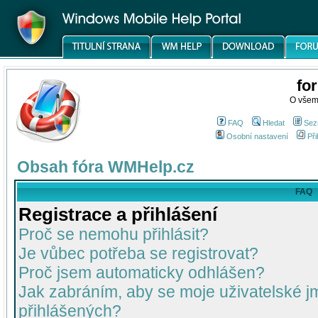
fo
O všem
FAQ
Hledat
Sez
Osobní nastavení
Při
Obsah fóra WMHelp.cz
FAQ
Registrace a přihlášení
Proč se nemohu přihlásit?
Je vůbec potřeba se registrovat?
Proč jsem automaticky odhlášen?
Jak zabráním, aby se moje uživatelské 
přihlášených?