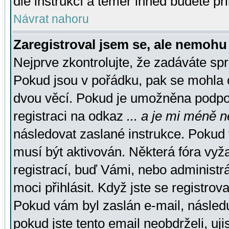
dle instrukcí a téměř ihned budete př
Návrat nahoru
Zaregistroval jsem se, ale nemohu 
Nejprve zkontrolujte, že zadáváte sp
Pokud jsou v pořádku, pak se mohla o
dvou věcí. Pokud je umožněna podpora
registraci na odkaz
... a je mi méně n
následovat zaslané instrukce. Pokud t
musí být aktivován. Některá fóra vyž
registrací, buď Vámi, nebo administr
moci přihlásit. Když jste se registrova
Pokud vám byl zaslán e-mail, násled
pokud jste tento email neobdrželi, uj