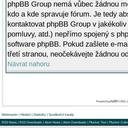
phpBB Group nemá vůbec žádnou moc 
kdo a kde spravuje fórum. Je tedy a
kontaktovat phpBB Group v jakékoliv p
pomluvy, atd.) nepřímo spojený s p
software phpBB. Pokud zašlete e-mai
třetí stranou, neočekávejte žádnou o
Návrat nahoru
phpBB
Powered by
© 2001, 
Webmaster
|
Hledání
|
Statistiky
|
Syndikační kanály
RSS News
|
RSS Downloads
|
Atom News
|
Atom Downloads
|
Plucker Text
|
Plucker Color