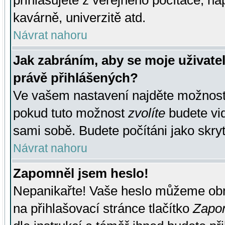
přihlašujete z veřejného počítače, na
kavárně, univerzitě atd.
Návrat nahoru
Jak zabráním, aby se moje uživate
právě přihlášených?
Ve vašem nastavení najděte možnos
pokud tuto možnost
zvolíte
budete vid
sami sobě. Budete počítáni jako skryt
Návrat nahoru
Zapomněl jsem heslo!
Nepanikařte! Vaše heslo můžeme obn
na přihlašovací stránce tlačítko
Zapom