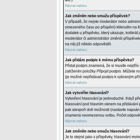
atd.
).
Návrat nahoru
Jak změním nebo smažu příspěvek?
V případě, že nejste moderátor nebo adminis
omezeného času po přispění) kliknutím na t
dodatek u příspěvku, který ukazuje, kolikrá
moderátor či administrátor změnili příspěve
na něj již někdo odpověděl.
Návrat nahoru
Jak přidám podpis k mému příspěvku?
Přidat podpis znamená, že si musíte nejdřív 
zatržením položky
Připojit podpis
. Můžete ro
(je možné nepřidávat podpis k vybraným pří
Návrat nahoru
Jak vytvořím hlasování?
Vytvoření hlasování je jednoduché. Když při
hlasování
pod hlavním oknem na přidávání př
pak alespoň dvě možnosti (nastavte napsán
znamená neomezenou volbu. Počet odpovědí, 
Návrat nahoru
Jak změním nebo smažu hlasování?
Je to stejné jako s příspěvky, hlasování m