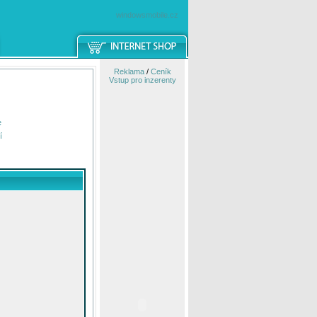
windowsmobile.cz
Reklama
/
Ceník
Vstup pro inzerenty
e
í