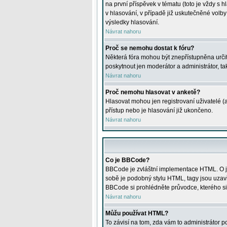
na první příspěvek v tématu (toto je vždy 
v hlasování, v případě již uskutečněné volb
výsledky hlasování.
Návrat nahoru
Proč se nemohu dostat k fóru?
Některá fóra mohou být znepřístupněna určitý
poskytnout jen moderátor a administrátor, tak
Návrat nahoru
Proč nemohu hlasovat v anketě?
Hlasovat mohou jen registrovaní uživatelé (
přístup nebo je hlasování již ukončeno.
Návrat nahoru
Co je BBCode?
BBCode je zvláštní implementace HTML. O je
sobě je podobný stylu HTML, tagy jsou uzavřen
BBCode si prohlédněte průvodce, kterého si
Návrat nahoru
Můžu používat HTML?
To závisí na tom, zda vám to administrátor po