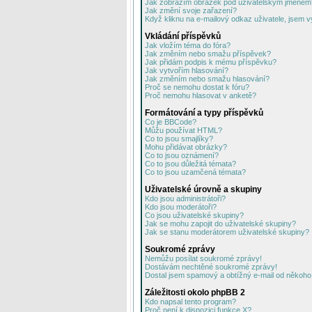
Jak zobrazím obrázek pod uživatelským jménem
Jak změní svoje zařazení?
Když kliknu na e-mailový odkaz uživatele, jsem v
Vkládání příspěvků
Jak vložím téma do fóra?
Jak změním nebo smažu příspěvek?
Jak přidám podpis k mému příspěvku?
Jak vytvořím hlasování?
Jak změním nebo smažu hlasování?
Proč se nemohu dostat k fóru?
Proč nemohu hlasovat v anketě?
Formátování a typy příspěvků
Co je BBCode?
Můžu používat HTML?
Co to jsou smajlíky?
Mohu přidávat obrázky?
Co to jsou oznámení?
Co to jsou důležitá témata?
Co to jsou uzamčená témata?
Uživatelské úrovně a skupiny
Kdo jsou administrátoři?
Kdo jsou moderátoři?
Co jsou uživatelské skupiny?
Jak se mohu zapojit do uživatelské skupiny?
Jak se stanu moderátorem uživatelské skupiny?
Soukromé zprávy
Nemůžu posílat soukromé zprávy!
Dostávám nechtěné soukromé zprávy!
Dostal jsem spamový a obtížný e-mail od někoho 
Záležitosti okolo phpBB 2
Kdo napsal tento program?
Proč není k dispozici funkce X?