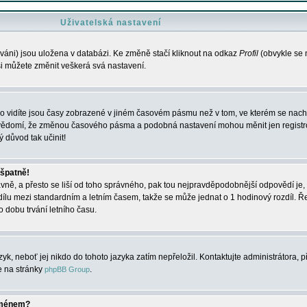
Uživatelská nastavení
váni) jsou uložena v databázi. Ke změně stačí kliknout na odkaz
Profil
(obvykle se n
 si můžete změnit veškerá svá nastavení.
o vidíte jsou časy zobrazené v jiném časovém pásmu než v tom, ve kterém se nacház
 vědomí, že změnou časového pásma a podobná nastavení mohou měnit jen registro
ý důvod tak učinit!
 špatně!
rávně, a přesto se liší od toho správného, pak tou nejpravděpodobnější odpovědí je, 
dílu mezi standardním a letním časem, takže se může jednat o 1 hodinový rozdíl. 
dobu trvání letního času.
yk, neboť jej nikdo do tohoto jazyka zatím nepřeložil. Kontaktujte administrátora, p
te na stránky
.
phpBB Group
jménem?