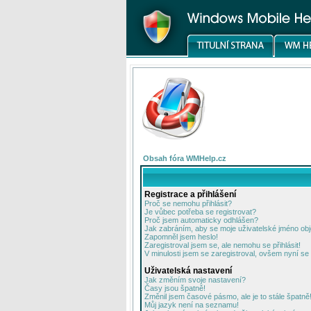
Obsah fóra WMHelp.cz
Registrace a přihlášení
Proč se nemohu přihlásit?
Je vůbec potřeba se registrovat?
Proč jsem automaticky odhlášen?
Jak zabráním, aby se moje uživatelské jméno ob
Zapomněl jsem heslo!
Zaregistroval jsem se, ale nemohu se přihlásit!
V minulosti jsem se zaregistroval, ovšem nyní se 
Uživatelská nastavení
Jak změním svoje nastavení?
Časy jsou špatně!
Změnil jsem časové pásmo, ale je to stále špatně
Můj jazyk není na seznamu!