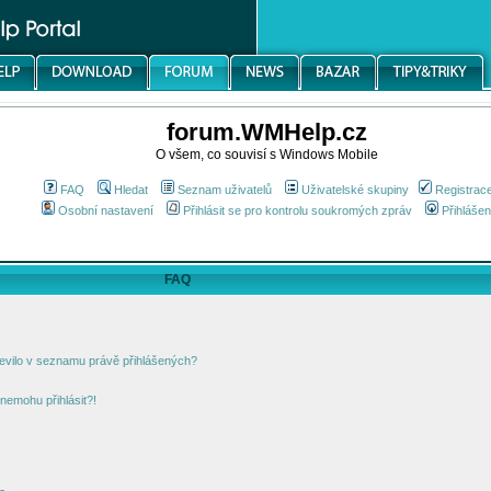
forum.WMHelp.cz
O všem, co souvisí s Windows Mobile
FAQ
Hledat
Seznam uživatelů
Uživatelské skupiny
Registrac
Osobní nastavení
Přihlásit se pro kontrolu soukromých zpráv
Přihlášen
FAQ
jevilo v seznamu právě přihlášených?
nemohu přihlásit?!
!