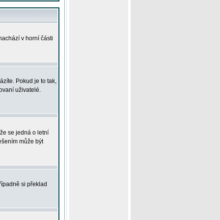
achází v horní části
íte. Pokud je to tak,
vaní uživatelé.
že se jedná o letní
Řešením může být
řípadně si překlad