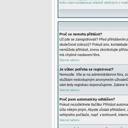
Koho mám kontaktovat ohledně obtížných e-mailů 
Proč se nemohu přihlásit?
Už jste se zaregistrovali? Před přihlášením 
skutečnost zobrazí)? Pokud ano, kontaktujte a
nemůžete přihlásit, znovu zkontrolujte přih
má chybné nastavení fóra.
Návrat nahoru
Je vůbec potřeba se registrovat?
Nemusíte. Vše je na administrátorovi fóra, z
službám nedostupným anonymním uživatelům, j
vám tedy registraci doporučujeme. Zabere to 
Návrat nahoru
Proč jsem automaticky odhlášen?
Pokud nezaškrtnete tlačítko
Přihlásit automat
účtu někým jiným. Abyste zůstali přihlášeni,
veřejného počítače, např. v knihovně, intern
Návrat nahoru