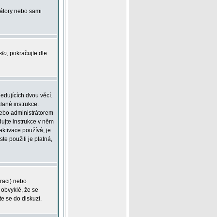
rátory nebo sami
slo
, pokračujte dle
edujících dvou věcí.
lané instrukce.
 nebo administrátorem
dujte instrukce v něm
aktivace používá, je
ste použili je platná,
traci) nebo
 obvyklé, že se
te se do diskuzí.