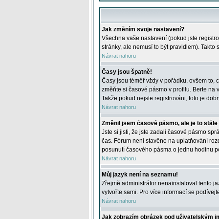
Jak změním svoje nastavení?
Všechna vaše nastavení (pokud jste registro
stránky, ale nemusí to být pravidlem). Takto
Návrat nahoru
Časy jsou špatně!
Časy jsou téměř vždy v pořádku, ovšem to, c
změňte si časové pásmo v profilu. Berte na
Takže pokud nejste registrováni, toto je dobr
Návrat nahoru
Změnil jsem časové pásmo, ale je to stále
Jste si jisti, že jste zadali časové pásmo sp
čas. Fórum není stavěno na uplatňování roz
posunutí časového pásma o jednu hodinu po 
Návrat nahoru
Můj jazyk není na seznamu!
Zřejmě administrátor nenainstaloval tento jaz
vytvořte sami. Pro více informací se podívej
Návrat nahoru
Jak zobrazím obrázek pod uživatelským 