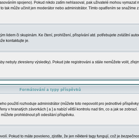
s hlasováním spojeno). Pokud nikdo zatím nehlasoval, pak uživatelé mohou vymazat
y to tak může učinit jen moderátor nebo administrátor. Tímto opatřením se snažíme z
m lidem či skupinám. Ke čtení, prohlížení, přispívání atd. potřebujete zvláštní auto
že kontaktujte je.
aby nebyly zkresleny výsledky). Pokud jste registrováni a stále nemůžete volit, zř
Formátování a typy příspěvků
ho použití rozhoduje administrátor (můžete toto nepovolit pro jednotlivé příspěv
y v hranatých závorkách [ a ] a nabízí větší kontrolu nad tím, co a jak se zobrazí. 
 můžete prohlédnout při odesílání příspěvku.
volí. Pokud to máte povoleno, zjistíte, že jen některé tagy fungují, což je
bezpečnos