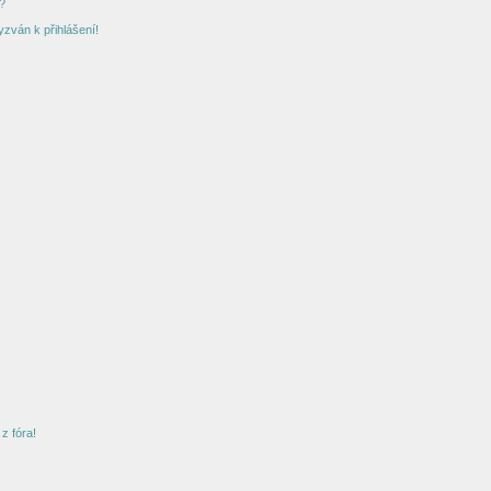
?
yzván k přihlášení!
z fóra!