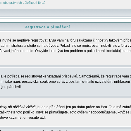
nebo právních záležitostí fóra?
Registrace a přihlášení
je nutné se nejdříve registrovat. Byla vám na fóru zakázána činnost (v takovém příp
dministrátora a ptejte se na důvody. Pokud jste se registrovali, nebyli jste z fóra v
lašovací jméno a heslo. Obvykle toto bývá ten problém a pokud není, kontaktujte ad
da je potřeba se registrovat ke vkládání příspěvků. Samozřejmě, že registrace vám d
ako např. postavičky, soukromé zprávy, posílání e-mailů uživatelům, přihlášení d
jen pár chvil.
icky při příští návštěvě
, budete přihlášeni jen po dobu práce na fóru. Toto má zabrá
 zaškrtněte toto políčko, když se přihlašujete. Toto ovšem nedoporučujeme, když se 
etové kavárně, univerzitě atd.