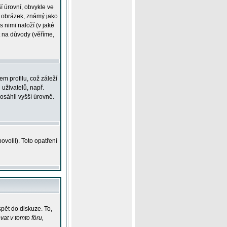
í úrovní, obvykle ve
ší obrázek, známý jako
s nimi naloží (v jaké
t na důvody (věříme,
m profilu, což záleží
 uživatelů, např.
osáhli vyšší úrovně.
volil). Toto opatření
pět do diskuze. To,
at v tomto fóru,