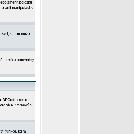
 nebo změnit položku
abránit manipulaci s
rizaci, kterou může
ejmě nemáte oprávněný
ky). BBCode sám o
Pro více informací o
tní
funkce, která