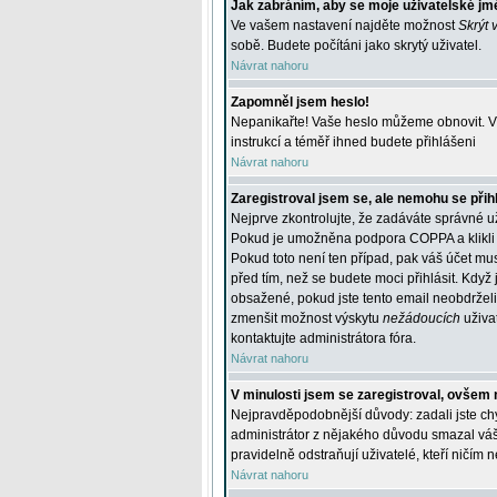
Jak zabráním, aby se moje uživatelské jm
Ve vašem nastavení najděte možnost
Skrýt 
sobě. Budete počítáni jako skrytý uživatel.
Návrat nahoru
Zapomněl jsem heslo!
Nepanikařte! Vaše heslo můžeme obnovit. V 
instrukcí a téměř ihned budete přihlášeni
Návrat nahoru
Zaregistroval jsem se, ale nemohu se přihl
Nejprve zkontrolujte, že zadáváte správné u
Pokud je umožněna podpora COPPA a klikli j
Pokud toto není ten případ, pak váš účet mus
před tím, než se budete moci přihlásit. Když 
obsažené, pokud jste tento email neobdrželi
zmenšit možnost výskytu
nežádoucích
uživat
kontaktujte administrátora fóra.
Návrat nahoru
V minulosti jsem se zaregistroval, ovšem 
Nejpravděpodobnější důvody: zadali jste chyb
administrátor z nějakého důvodu smazal váš ú
pravidelně odstraňují uživatelé, kteří ničím 
Návrat nahoru