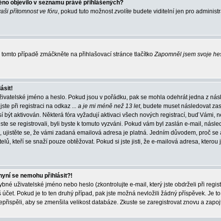
éno objevilo v seznamu právě přihlášených?
vaši přítomnost ve fóru
, pokud tuto možnost
zvolíte
budete viditelní jen pro administ
tomto případě zmáčkněte na přihlašovací stránce tlačítko
Zapomněl jsem svoje he
ásit!
živatelské jméno a heslo. Pokud jsou v pořádku, pak se mohla odehrát jedna z násl
ste při registraci na odkaz
... a je mi méně než 13 let
, budete muset následovat zas
í být aktivován. Některá fóra vyžadují aktivaci všech nových registrací, buď Vámi,
jste se registrovali, byli byste k tomuto vyzváni. Pokud vám byl zaslán e-mail, násle
, ujistěte se, že vámi zadaná emailová adresa je platná. Jedním důvodem, proč se 
elů, kteří se snaží pouze obtěžovat. Pokud si jste jisti, že e-mailová adresa, kterou j
nyní se nemohu přihlásit?!
né uživatelské jméno nebo heslo (zkontrolujte e-mail, který jste obdrželi při regis
čet. Pokud je to ten druhý případ, pak jste možná nevložili žádný příspěvek. Je to
nepřispěli, aby se zmenšila velikost databáze. Zkuste se zaregistrovat znovu a zapoj