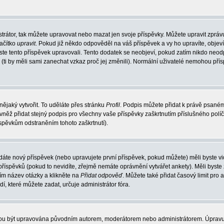
trátor, tak můžete upravovat nebo mazat jen svoje příspěvky. Můžete upravit zpráv
lačítko
upravit
. Pokud již někdo odpověděl na váš příspěvek a vy ho upravíte, objev
t jste tento příspěvek upravovali. Tento dodatek se neobjeví, pokud zatím nikdo ne
k (ti by měli sami zanechat vzkaz proč jej změnili). Normální uživatelé nemohou př
nějaký vytvořit. To uděláte přes stránku
Profil
. Podpis můžete přidat k právě psané
vněž přidat stejný podpis pro všechny vaše příspěvky zaškrtnutím příslušného políč
spěvkům odstraněním tohoto zaškrtnutí).
dáte nový příspěvek (nebo upravujete první příspěvek, pokud můžete) měli byste vid
íspěvků (pokud to nevidíte, zřejmě nemáte oprávnění vytvářet ankety). Měli byste
ím název otázky a klikněte na
Přidat odpověď
. Můžete také přidat časový limit pro 
které můžete zadat, určuje administrátor fóra.
ohou být upravována původním autorem, moderátorem nebo administrátorem. Úpravu 