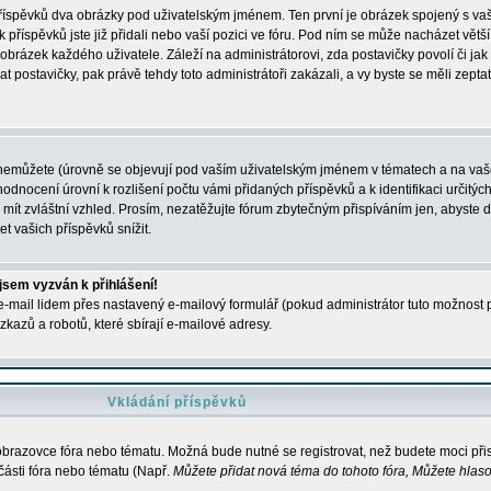
 příspěvků dva obrázky pod uživatelským jménem. Ten první je obrázek spojený s vaš
ik příspěvků jste již přidali nebo vaší pozici ve fóru. Pod ním se může nacházet vět
í obrázek každého uživatele. Záleží na administrátorovi, zda postavičky povolí či jak 
postavičky, pak právě tehdy toto administrátoři zakázali, a vy byste se měli zepta
nemůžete (úrovně se objevují pod vaším uživatelským jménem v tématech a na vaše
odnocení úrovní k rozlišení počtu vámi přidaných příspěvků a k identifikaci určitých
ít zvláštní vzhled. Prosím, nezatěžujte fórum zbytečným přispíváním jen, abyste d
 vašich příspěvků snížit.
 jsem vyzván k přihlášení!
-mail lidem přes nastavený e-mailový formulář (pokud administrátor tuto možnost po
azů a robotů, které sbírají e-mailové adresy.
Vkládání příspěvků
 obrazovce fóra nebo tématu. Možná bude nutné se registrovat, než budete moci přis
části fóra nebo tématu (Např.
Můžete přidat nová téma do tohoto fóra, Můžete hlasov