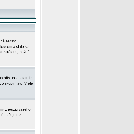
adě se tato
yloučeni a stále se
ministrátora, možná
á přístup k ostatním
o skupin, atd. Vřele
nit zneužití vašeho
přihlašujete z