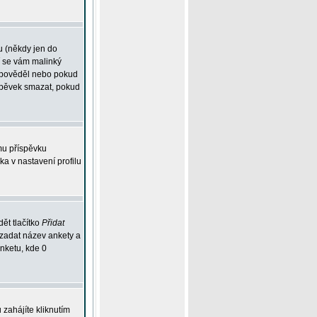
u (někdy jen do
í se vám malinký
odpověděl nebo pokud
íspěvek smazat, pokud
mu příspěvku
ka v nastavení profilu
ět tlačítko
Přidat
 zadat název ankety a
anketu, kde 0
zahájíte kliknutím