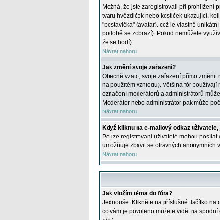
Možná, že jste zaregistrovali při prohlížení
tvaru hvězdiček nebo kostiček ukazující, kol
"postavička" (avatar), což je vlastně unikátn
podobě se zobrazí). Pokud nemůžete využívat 
že se hodí).
Návrat nahoru
Jak změní svoje zařazení?
Obecně vzato, svoje zařazení přímo změnit 
na použitém vzhledu). Většina fór používají h
označení moderátorů a administrátorů může m
Moderátor nebo administrátor pak může počet
Návrat nahoru
Když kliknu na e-mailový odkaz uživatele,
Pouze registrovaní uživatelé mohou posílat e
umožňuje zbavit se otravných anonymních vzk
Návrat nahoru
Jak vložím téma do fóra?
Jednouše. Klikněte na příslušné tlačítko na
co vám je povoleno můžete vidět na spodní 