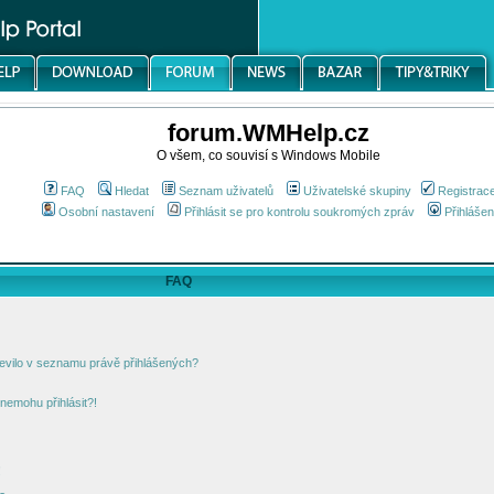
forum.WMHelp.cz
O všem, co souvisí s Windows Mobile
FAQ
Hledat
Seznam uživatelů
Uživatelské skupiny
Registrac
Osobní nastavení
Přihlásit se pro kontrolu soukromých zpráv
Přihlášen
FAQ
jevilo v seznamu právě přihlášených?
nemohu přihlásit?!
!