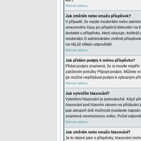
atd.
).
Návrat nahoru
Jak změním nebo smažu příspěvek?
V případě, že nejste moderátor nebo adminis
omezeného času po přispění) kliknutím na t
dodatek u příspěvku, který ukazuje, kolikrá
moderátor či administrátor změnili příspěve
na něj již někdo odpověděl.
Návrat nahoru
Jak přidám podpis k mému příspěvku?
Přidat podpis znamená, že si musíte nejdřív 
zatržením položky
Připojit podpis
. Můžete ro
(je možné nepřidávat podpis k vybraným pří
Návrat nahoru
Jak vytvořím hlasování?
Vytvoření hlasování je jednoduché. Když při
hlasování
pod hlavním oknem na přidávání př
pak alespoň dvě možnosti (nastavte napsán
znamená neomezenou volbu. Počet odpovědí, 
Návrat nahoru
Jak změním nebo smažu hlasování?
Je to stejné jako s příspěvky, hlasování m