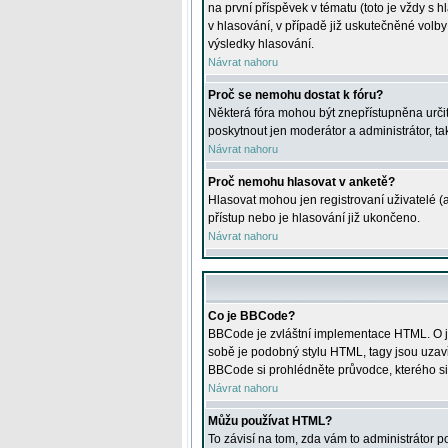
na první příspěvek v tématu (toto je vždy 
v hlasování, v případě již uskutečněné volb
výsledky hlasování.
Návrat nahoru
Proč se nemohu dostat k fóru?
Některá fóra mohou být znepřístupněna určitý
poskytnout jen moderátor a administrátor, tak
Návrat nahoru
Proč nemohu hlasovat v anketě?
Hlasovat mohou jen registrovaní uživatelé (
přístup nebo je hlasování již ukončeno.
Návrat nahoru
Co je BBCode?
BBCode je zvláštní implementace HTML. O je
sobě je podobný stylu HTML, tagy jsou uzavřen
BBCode si prohlédněte průvodce, kterého si
Návrat nahoru
Můžu používat HTML?
To závisí na tom, zda vám to administrátor po