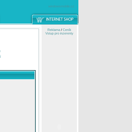
windowsmobile.cz
Reklama
/
Ceník
Vstup pro inzerenty
e
í