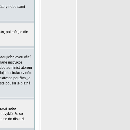
rátory nebo sami
slo
, pokračujte dle
edujících dvou věcí.
lané instrukce.
 nebo administrátorem
dujte instrukce v něm
aktivace používá, je
ste použili je platná,
traci) nebo
 obvyklé, že se
te se do diskuzí.