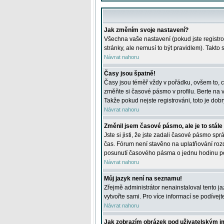
Jak změním svoje nastavení?
Všechna vaše nastavení (pokud jste registro
stránky, ale nemusí to být pravidlem). Takto
Návrat nahoru
Časy jsou špatně!
Časy jsou téměř vždy v pořádku, ovšem to, c
změňte si časové pásmo v profilu. Berte na
Takže pokud nejste registrováni, toto je dobr
Návrat nahoru
Změnil jsem časové pásmo, ale je to stále
Jste si jisti, že jste zadali časové pásmo sp
čas. Fórum není stavěno na uplatňování roz
posunutí časového pásma o jednu hodinu po 
Návrat nahoru
Můj jazyk není na seznamu!
Zřejmě administrátor nenainstaloval tento jaz
vytvořte sami. Pro více informací se podívej
Návrat nahoru
Jak zobrazím obrázek pod uživatelským 