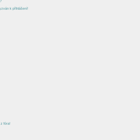
?
yzván k přihlášení!
z fóra!