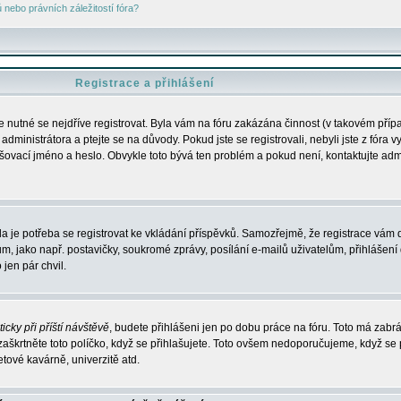
nebo právních záležitostí fóra?
Registrace a přihlášení
je nutné se nejdříve registrovat. Byla vám na fóru zakázána činnost (v takovém příp
dministrátora a ptejte se na důvody. Pokud jste se registrovali, nebyli jste z fóra v
lašovací jméno a heslo. Obvykle toto bývá ten problém a pokud není, kontaktujte ad
da je potřeba se registrovat ke vkládání příspěvků. Samozřejmě, že registrace vám d
ako např. postavičky, soukromé zprávy, posílání e-mailů uživatelům, přihlášení d
jen pár chvil.
icky při příští návštěvě
, budete přihlášeni jen po dobu práce na fóru. Toto má zabrá
 zaškrtněte toto políčko, když se přihlašujete. Toto ovšem nedoporučujeme, když se 
etové kavárně, univerzitě atd.