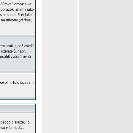
í úrovní, obvykle ve
ší obrázek, známý jako
s nimi naloží (v jaké
t na důvody (věříme,
m profilu, což záleží
 uživatelů, např.
osáhli vyšší úrovně.
volil). Toto opatření
pět do diskuze. To,
at v tomto fóru,