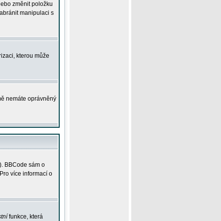
 nebo změnit položku
abránit manipulaci s
rizaci, kterou může
ejmě nemáte oprávněný
ky). BBCode sám o
Pro více informací o
tní
funkce, která