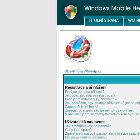
Obsah fóra WMHelp.cz
Registrace a přihlášení
Proč se nemohu přihlásit?
Je vůbec potřeba se registrovat?
Proč jsem automaticky odhlášen?
Jak zabráním, aby se moje uživatelské jméno ob
Zapomněl jsem heslo!
Zaregistroval jsem se, ale nemohu se přihlásit!
V minulosti jsem se zaregistroval, ovšem nyní se 
Uživatelská nastavení
Jak změním svoje nastavení?
Časy jsou špatně!
Změnil jsem časové pásmo, ale je to stále špatně
Můj jazyk není na seznamu!