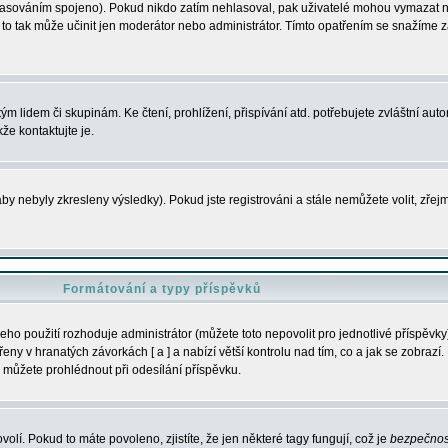
s hlasováním spojeno). Pokud nikdo zatím nehlasoval, pak uživatelé mohou vymazat
y to tak může učinit jen moderátor nebo administrátor. Tímto opatřením se snažíme z
m lidem či skupinám. Ke čtení, prohlížení, přispívání atd. potřebujete zvláštní auto
že kontaktujte je.
aby nebyly zkresleny výsledky). Pokud jste registrováni a stále nemůžete volit, zř
Formátování a typy příspěvků
ho použití rozhoduje administrátor (můžete toto nepovolit pro jednotlivé příspěv
y v hranatých závorkách [ a ] a nabízí větší kontrolu nad tím, co a jak se zobrazí. 
 můžete prohlédnout při odesílání příspěvku.
volí. Pokud to máte povoleno, zjistíte, že jen některé tagy fungují, což je
bezpečnos