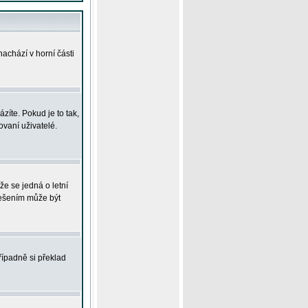
achází v horní části
íte. Pokud je to tak,
vaní uživatelé.
že se jedná o letní
Řešením může být
řípadně si překlad