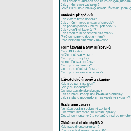
Jak zobrazím obrázek pod uživatelským jménem
Jak změní svoje zařazení?
Když kliknu na e-mailový odkaz uživatele, jsem v
Vkládání příspěvků
Jak vložím téma do fóra?
Jak změním nebo smažu příspěvek?
Jak přidám podpis k mému příspěvku?
Jak vytvořím hlasování?
Jak změním nebo smažu hlasování?
Proč se nemohu dostat k fóru?
Proč nemohu hlasovat v anketě?
Formátování a typy příspěvků
Co je BBCode?
Můžu používat HTML?
Co to jsou smajlíky?
Mohu přidávat obrázky?
Co to jsou oznámení?
Co to jsou důležitá témata?
Co to jsou uzamčená témata?
Uživatelské úrovně a skupiny
Kdo jsou administrátoři?
Kdo jsou moderátoři?
Co jsou uživatelské skupiny?
Jak se mohu zapojit do uživatelské skupiny?
Jak se stanu moderátorem uživatelské skupiny?
Soukromé zprávy
Nemůžu posílat soukromé zprávy!
Dostávám nechtěné soukromé zprávy!
Dostal jsem spamový a obtížný e-mail od někoho 
Záležitosti okolo phpBB 2
Kdo napsal tento program?
Proč není k dispozici funkce X?