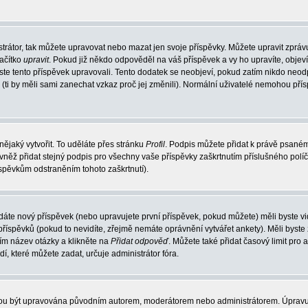
trátor, tak můžete upravovat nebo mazat jen svoje příspěvky. Můžete upravit zpráv
lačítko
upravit
. Pokud již někdo odpověděl na váš příspěvek a vy ho upravíte, objev
t jste tento příspěvek upravovali. Tento dodatek se neobjeví, pokud zatím nikdo ne
k (ti by měli sami zanechat vzkaz proč jej změnili). Normální uživatelé nemohou př
nějaký vytvořit. To uděláte přes stránku
Profil
. Podpis můžete přidat k právě psané
vněž přidat stejný podpis pro všechny vaše příspěvky zaškrtnutím příslušného políč
spěvkům odstraněním tohoto zaškrtnutí).
dáte nový příspěvek (nebo upravujete první příspěvek, pokud můžete) měli byste vid
íspěvků (pokud to nevidíte, zřejmě nemáte oprávnění vytvářet ankety). Měli byste
ím název otázky a klikněte na
Přidat odpověď
. Můžete také přidat časový limit pro 
které můžete zadat, určuje administrátor fóra.
ohou být upravována původním autorem, moderátorem nebo administrátorem. Úpravu 