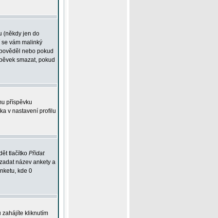
u (někdy jen do
í se vám malinký
odpověděl nebo pokud
íspěvek smazat, pokud
mu příspěvku
ka v nastavení profilu
ět tlačítko
Přidat
 zadat název ankety a
anketu, kde 0
zahájíte kliknutím