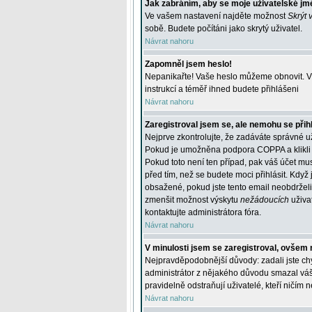
Jak zabráním, aby se moje uživatelské jm
Ve vašem nastavení najděte možnost
Skrýt 
sobě. Budete počítáni jako skrytý uživatel.
Návrat nahoru
Zapomněl jsem heslo!
Nepanikařte! Vaše heslo můžeme obnovit. V 
instrukcí a téměř ihned budete přihlášeni
Návrat nahoru
Zaregistroval jsem se, ale nemohu se přihl
Nejprve zkontrolujte, že zadáváte správné u
Pokud je umožněna podpora COPPA a klikli j
Pokud toto není ten případ, pak váš účet mus
před tím, než se budete moci přihlásit. Když 
obsažené, pokud jste tento email neobdrželi
zmenšit možnost výskytu
nežádoucích
uživat
kontaktujte administrátora fóra.
Návrat nahoru
V minulosti jsem se zaregistroval, ovšem 
Nejpravděpodobnější důvody: zadali jste chyb
administrátor z nějakého důvodu smazal váš ú
pravidelně odstraňují uživatelé, kteří ničím 
Návrat nahoru