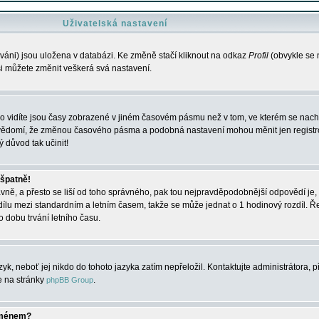
Uživatelská nastavení
váni) jsou uložena v databázi. Ke změně stačí kliknout na odkaz
Profil
(obvykle se n
 si můžete změnit veškerá svá nastavení.
o vidíte jsou časy zobrazené v jiném časovém pásmu než v tom, ve kterém se nacház
 vědomí, že změnou časového pásma a podobná nastavení mohou měnit jen registro
ý důvod tak učinit!
 špatně!
rávně, a přesto se liší od toho správného, pak tou nejpravděpodobnější odpovědí je, 
dílu mezi standardním a letním časem, takže se může jednat o 1 hodinový rozdíl. 
dobu trvání letního času.
yk, neboť jej nikdo do tohoto jazyka zatím nepřeložil. Kontaktujte administrátora, p
te na stránky
.
phpBB Group
jménem?