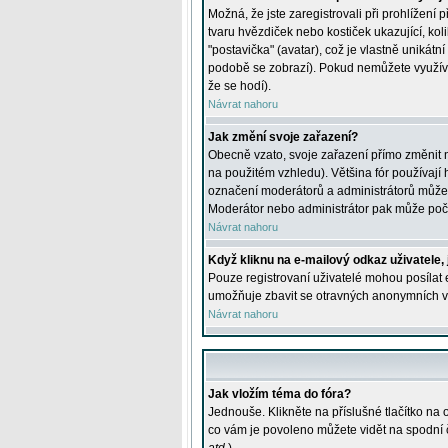
Možná, že jste zaregistrovali při prohlížení
tvaru hvězdiček nebo kostiček ukazující, kol
"postavička" (avatar), což je vlastně unikátn
podobě se zobrazí). Pokud nemůžete využívat 
že se hodí).
Návrat nahoru
Jak změní svoje zařazení?
Obecně vzato, svoje zařazení přímo změnit 
na použitém vzhledu). Většina fór používají h
označení moderátorů a administrátorů může m
Moderátor nebo administrátor pak může počet
Návrat nahoru
Když kliknu na e-mailový odkaz uživatele,
Pouze registrovaní uživatelé mohou posílat e
umožňuje zbavit se otravných anonymních vzk
Návrat nahoru
Jak vložím téma do fóra?
Jednouše. Klikněte na příslušné tlačítko na
co vám je povoleno můžete vidět na spodní 