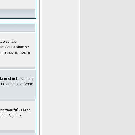
adě se tato
yloučeni a stále se
ministrátora, možná
á přístup k ostatním
o skupin, atd. Vřele
nit zneužití vašeho
přihlašujete z