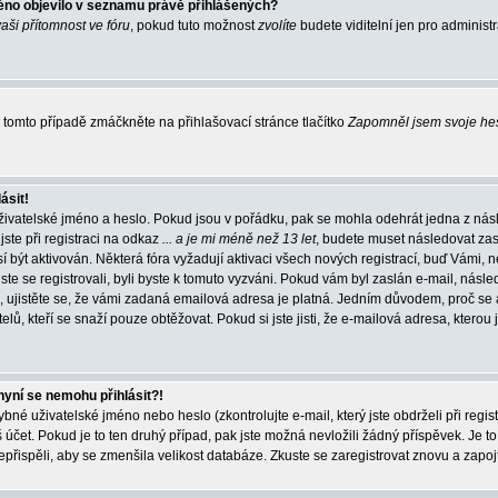
éno objevilo v seznamu právě přihlášených?
vaši přítomnost ve fóru
, pokud tuto možnost
zvolíte
budete viditelní jen pro administ
tomto případě zmáčkněte na přihlašovací stránce tlačítko
Zapomněl jsem svoje he
ásit!
živatelské jméno a heslo. Pokud jsou v pořádku, pak se mohla odehrát jedna z násl
ste při registraci na odkaz
... a je mi méně než 13 let
, budete muset následovat zas
í být aktivován. Některá fóra vyžadují aktivaci všech nových registrací, buď Vámi,
jste se registrovali, byli byste k tomuto vyzváni. Pokud vám byl zaslán e-mail, násle
, ujistěte se, že vámi zadaná emailová adresa je platná. Jedním důvodem, proč se 
elů, kteří se snaží pouze obtěžovat. Pokud si jste jisti, že e-mailová adresa, kterou j
nyní se nemohu přihlásit?!
né uživatelské jméno nebo heslo (zkontrolujte e-mail, který jste obdrželi při regis
čet. Pokud je to ten druhý případ, pak jste možná nevložili žádný příspěvek. Je to
nepřispěli, aby se zmenšila velikost databáze. Zkuste se zaregistrovat znovu a zapoj