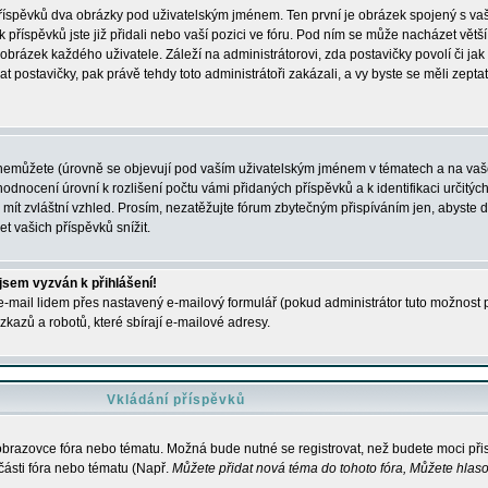
 příspěvků dva obrázky pod uživatelským jménem. Ten první je obrázek spojený s vaš
ik příspěvků jste již přidali nebo vaší pozici ve fóru. Pod ním se může nacházet vět
í obrázek každého uživatele. Záleží na administrátorovi, zda postavičky povolí či jak 
postavičky, pak právě tehdy toto administrátoři zakázali, a vy byste se měli zepta
nemůžete (úrovně se objevují pod vaším uživatelským jménem v tématech a na vaše
odnocení úrovní k rozlišení počtu vámi přidaných příspěvků a k identifikaci určitých
ít zvláštní vzhled. Prosím, nezatěžujte fórum zbytečným přispíváním jen, abyste d
 vašich příspěvků snížit.
 jsem vyzván k přihlášení!
-mail lidem přes nastavený e-mailový formulář (pokud administrátor tuto možnost po
azů a robotů, které sbírají e-mailové adresy.
Vkládání příspěvků
 obrazovce fóra nebo tématu. Možná bude nutné se registrovat, než budete moci přis
části fóra nebo tématu (Např.
Můžete přidat nová téma do tohoto fóra, Můžete hlasov