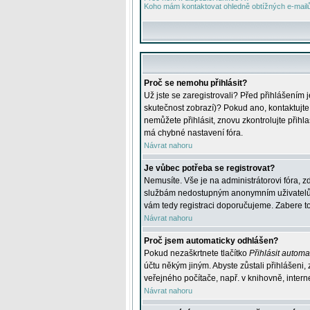
Koho mám kontaktovat ohledně obtížných e-mailů 
Proč se nemohu přihlásit?
Už jste se zaregistrovali? Před přihlášením 
skutečnost zobrazí)? Pokud ano, kontaktujte a
nemůžete přihlásit, znovu zkontrolujte přih
má chybné nastavení fóra.
Návrat nahoru
Je vůbec potřeba se registrovat?
Nemusíte. Vše je na administrátorovi fóra, z
službám nedostupným anonymním uživatelům, j
vám tedy registraci doporučujeme. Zabere to 
Návrat nahoru
Proč jsem automaticky odhlášen?
Pokud nezaškrtnete tlačítko
Přihlásit automat
účtu někým jiným. Abyste zůstali přihlášeni,
veřejného počítače, např. v knihovně, intern
Návrat nahoru