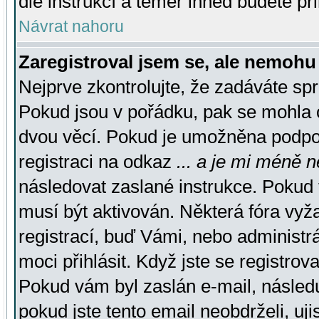
dle instrukcí a téměř ihned budete př
Návrat nahoru
Zaregistroval jsem se, ale nemohu 
Nejprve zkontrolujte, že zadáváte sp
Pokud jsou v pořádku, pak se mohla o
dvou věcí. Pokud je umožněna podpora
registraci na odkaz
... a je mi méně n
následovat zaslané instrukce. Pokud t
musí být aktivován. Některá fóra vyž
registrací, buď Vámi, nebo administr
moci přihlásit. Když jste se registrova
Pokud vám byl zaslán e-mail, násled
pokud jste tento email neobdrželi, uj