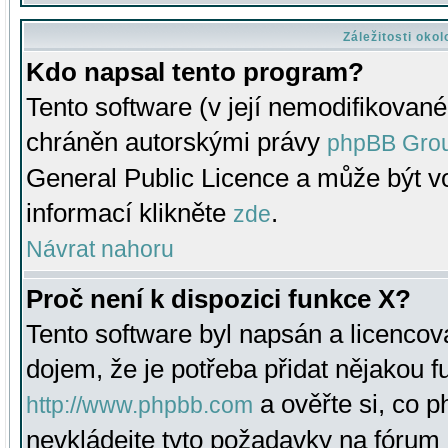
Záležitosti oko
Kdo napsal tento program?
Tento software (v její nemodifikované
chráněn autorskými právy
phpBB Gro
General Public Licence a může být vo
informací klikněte
.
zde
Návrat nahoru
Proč není k dispozici funkce X?
Tento software byl napsán a licenco
dojem, že je potřeba přidat nějakou f
a ověřte si, co 
http://www.phpbb.com
nevkládejte tyto požadavky na fóru