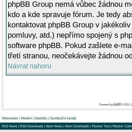
phpBB Group nemá vůbec žádnou moc 
kdo a kde spravuje fórum. Je tedy a
kontaktovat phpBB Group v jakékoliv p
pomluvy, atd.) nepřímo spojený s p
software phpBB. Pokud zašlete e-mai
třetí stranou, neočekávejte žádnou o
Návrat nahoru
phpBB
Powered by
© 2001, 
Webmaster
|
Hledání
|
Statistiky
|
Syndikační kanály
RSS News
|
RSS Downloads
|
Atom News
|
Atom Downloads
|
Plucker Text
|
Plucker Color