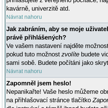
přihlašujete z veřejného počítače, na
kavárně, univerzitě atd.
Návrat nahoru
Jak zabráním, aby se moje uživate
právě přihlášených?
Ve vašem nastavení najděte možnos
pokud tuto možnost
zvolíte
budete vid
sami sobě. Budete počítáni jako skryt
Návrat nahoru
Zapomněl jsem heslo!
Nepanikařte! Vaše heslo můžeme obn
na přihlašovací stránce tlačítko
Zapom