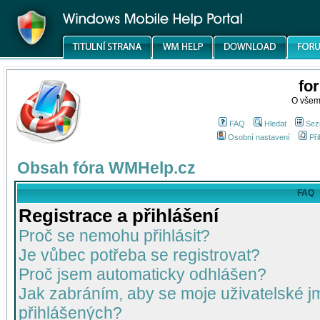
fo
O všem
FAQ
Hledat
Sez
Osobní nastavení
Při
Obsah fóra WMHelp.cz
FAQ
Registrace a přihlášení
Proč se nemohu přihlásit?
Je vůbec potřeba se registrovat?
Proč jsem automaticky odhlášen?
Jak zabráním, aby se moje uživatelské 
přihlášených?