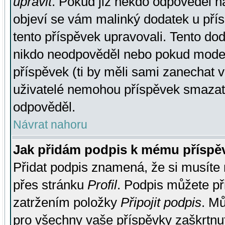
upravit
. Pokud již někdo odpověděl na
objeví se vám malinký dodatek u přísp
tento příspěvek upravovali. Tento do
nikdo neodpověděl nebo pokud moderá
příspěvek (ti by měli sami zanechat v
uživatelé nemohou příspěvek smazat,
odpověděl.
Návrat nahoru
Jak přidám podpis k mému příspě
Přidat podpis znamená, že si musíte n
přes stránku
Profil
. Podpis můžete p
zatržením položky
Připojit podpis
. Mů
pro všechny vaše příspěvky zaškrtnut