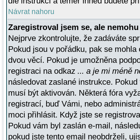
dle instrukcí a téměř ihned budete př
Návrat nahoru
Zaregistroval jsem se, ale nemohu 
Nejprve zkontrolujte, že zadáváte sp
Pokud jsou v pořádku, pak se mohla o
dvou věcí. Pokud je umožněna podpora
registraci na odkaz
... a je mi méně n
následovat zaslané instrukce. Pokud t
musí být aktivován. Některá fóra vyž
registrací, buď Vámi, nebo administr
moci přihlásit. Když jste se registrova
Pokud vám byl zaslán e-mail, násled
pokud jste tento email neobdrželi, uj