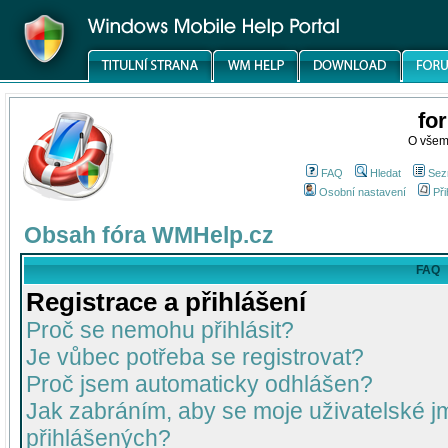
fo
O všem
FAQ
Hledat
Sez
Osobní nastavení
Při
Obsah fóra WMHelp.cz
FAQ
Registrace a přihlášení
Proč se nemohu přihlásit?
Je vůbec potřeba se registrovat?
Proč jsem automaticky odhlášen?
Jak zabráním, aby se moje uživatelské 
přihlášených?