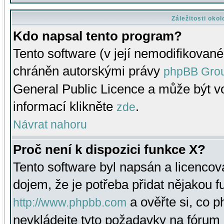
Záležitosti oko
Kdo napsal tento program?
Tento software (v její nemodifikované
chráněn autorskými právy
phpBB Gro
General Public Licence a může být vo
informací klikněte
.
zde
Návrat nahoru
Proč není k dispozici funkce X?
Tento software byl napsán a licenco
dojem, že je potřeba přidat nějakou f
a ověřte si, co 
http://www.phpbb.com
nevkládejte tyto požadavky na fóru