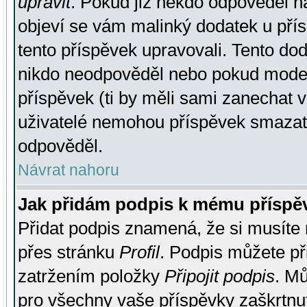
upravit
. Pokud již někdo odpověděl na
objeví se vám malinký dodatek u přísp
tento příspěvek upravovali. Tento do
nikdo neodpověděl nebo pokud moderá
příspěvek (ti by měli sami zanechat v
uživatelé nemohou příspěvek smazat,
odpověděl.
Návrat nahoru
Jak přidám podpis k mému příspě
Přidat podpis znamená, že si musíte n
přes stránku
Profil
. Podpis můžete p
zatržením položky
Připojit podpis
. Mů
pro všechny vaše příspěvky zaškrtnut