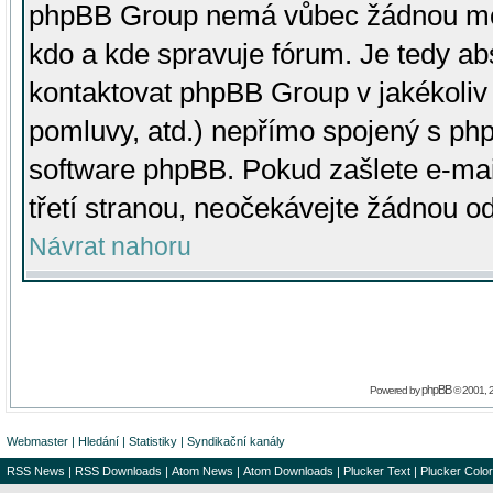
phpBB Group nemá vůbec žádnou moc 
kdo a kde spravuje fórum. Je tedy a
kontaktovat phpBB Group v jakékoliv p
pomluvy, atd.) nepřímo spojený s p
software phpBB. Pokud zašlete e-mai
třetí stranou, neočekávejte žádnou o
Návrat nahoru
phpBB
Powered by
© 2001, 
Webmaster
|
Hledání
|
Statistiky
|
Syndikační kanály
RSS News
|
RSS Downloads
|
Atom News
|
Atom Downloads
|
Plucker Text
|
Plucker Color