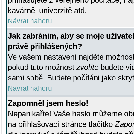
přihlašujete z veřejného počítače, na
kavárně, univerzitě atd.
Návrat nahoru
Jak zabráním, aby se moje uživate
právě přihlášených?
Ve vašem nastavení najděte možnos
pokud tuto možnost
zvolíte
budete vid
sami sobě. Budete počítáni jako skryt
Návrat nahoru
Zapomněl jsem heslo!
Nepanikařte! Vaše heslo můžeme obn
na přihlašovací stránce tlačítko
Zapom