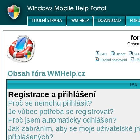
fo
O všem
FAQ
Hledat
Sez
Osobní nastavení
Při
Obsah fóra WMHelp.cz
FAQ
Registrace a přihlášení
Proč se nemohu přihlásit?
Je vůbec potřeba se registrovat?
Proč jsem automaticky odhlášen?
Jak zabráním, aby se moje uživatelské 
přihlášených?