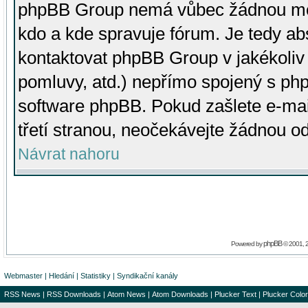
phpBB Group nemá vůbec žádnou moc 
kdo a kde spravuje fórum. Je tedy a
kontaktovat phpBB Group v jakékoliv p
pomluvy, atd.) nepřímo spojený s p
software phpBB. Pokud zašlete e-mai
třetí stranou, neočekávejte žádnou o
Návrat nahoru
phpBB
Powered by
© 2001, 
Webmaster
|
Hledání
|
Statistiky
|
Syndikační kanály
RSS News
|
RSS Downloads
|
Atom News
|
Atom Downloads
|
Plucker Text
|
Plucker Color