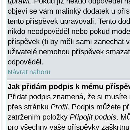
upravit
. Pokud již někdo odpověděl na
objeví se vám malinký dodatek u přísp
tento příspěvek upravovali. Tento do
nikdo neodpověděl nebo pokud moderá
příspěvek (ti by měli sami zanechat v
uživatelé nemohou příspěvek smazat,
odpověděl.
Návrat nahoru
Jak přidám podpis k mému příspě
Přidat podpis znamená, že si musíte n
přes stránku
Profil
. Podpis můžete p
zatržením položky
Připojit podpis
. Mů
pro všechny vaše příspěvky zaškrtnut