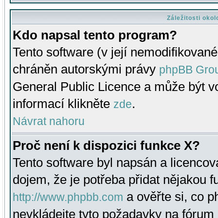
Záležitosti oko
Kdo napsal tento program?
Tento software (v její nemodifikované
chráněn autorskými právy
phpBB Gro
General Public Licence a může být vo
informací klikněte
.
zde
Návrat nahoru
Proč není k dispozici funkce X?
Tento software byl napsán a licenco
dojem, že je potřeba přidat nějakou f
a ověřte si, co 
http://www.phpbb.com
nevkládejte tyto požadavky na fóru