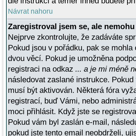
dle instrukcí a téměř ihned budete př
Návrat nahoru
Zaregistroval jsem se, ale nemohu 
Nejprve zkontrolujte, že zadáváte sp
Pokud jsou v pořádku, pak se mohla o
dvou věcí. Pokud je umožněna podpora
registraci na odkaz
... a je mi méně n
následovat zaslané instrukce. Pokud t
musí být aktivován. Některá fóra vyž
registrací, buď Vámi, nebo administr
moci přihlásit. Když jste se registrova
Pokud vám byl zaslán e-mail, násled
pokud jste tento email neobdrželi, uj