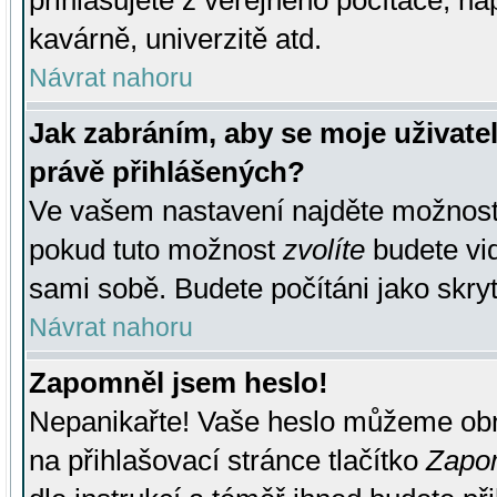
přihlašujete z veřejného počítače, na
kavárně, univerzitě atd.
Návrat nahoru
Jak zabráním, aby se moje uživate
právě přihlášených?
Ve vašem nastavení najděte možnos
pokud tuto možnost
zvolíte
budete vid
sami sobě. Budete počítáni jako skryt
Návrat nahoru
Zapomněl jsem heslo!
Nepanikařte! Vaše heslo můžeme obn
na přihlašovací stránce tlačítko
Zapom