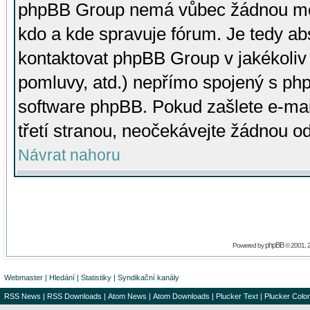
phpBB Group nemá vůbec žádnou moc 
kdo a kde spravuje fórum. Je tedy a
kontaktovat phpBB Group v jakékoliv p
pomluvy, atd.) nepřímo spojený s p
software phpBB. Pokud zašlete e-mai
třetí stranou, neočekávejte žádnou o
Návrat nahoru
phpBB
Powered by
© 2001, 
Webmaster
|
Hledání
|
Statistiky
|
Syndikační kanály
RSS News
|
RSS Downloads
|
Atom News
|
Atom Downloads
|
Plucker Text
|
Plucker Color