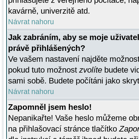
přihlašujete z veřejného počítače, na
kavárně, univerzitě atd.
Návrat nahoru
Jak zabráním, aby se moje uživate
právě přihlášených?
Ve vašem nastavení najděte možnos
pokud tuto možnost
zvolíte
budete vid
sami sobě. Budete počítáni jako skryt
Návrat nahoru
Zapomněl jsem heslo!
Nepanikařte! Vaše heslo můžeme obn
na přihlašovací stránce tlačítko
Zapom