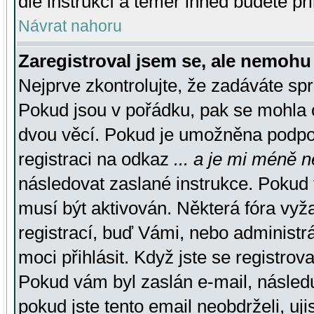
dle instrukcí a téměř ihned budete př
Návrat nahoru
Zaregistroval jsem se, ale nemohu 
Nejprve zkontrolujte, že zadáváte sp
Pokud jsou v pořádku, pak se mohla o
dvou věcí. Pokud je umožněna podpora
registraci na odkaz
... a je mi méně n
následovat zaslané instrukce. Pokud t
musí být aktivován. Některá fóra vyž
registrací, buď Vámi, nebo administr
moci přihlásit. Když jste se registrova
Pokud vám byl zaslán e-mail, násled
pokud jste tento email neobdrželi, uj