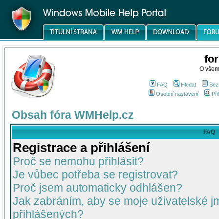
fo
O všem
FAQ
Hledat
Sez
Osobní nastavení
Při
Obsah fóra WMHelp.cz
FAQ
Registrace a přihlášení
Proč se nemohu přihlásit?
Je vůbec potřeba se registrovat?
Proč jsem automaticky odhlášen?
Jak zabráním, aby se moje uživatelské 
přihlášených?