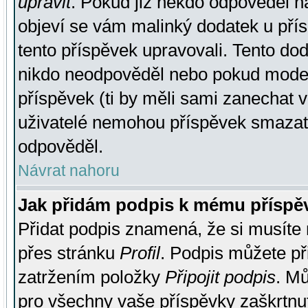
upravit
. Pokud již někdo odpověděl na
objeví se vám malinký dodatek u přísp
tento příspěvek upravovali. Tento do
nikdo neodpověděl nebo pokud moderá
příspěvek (ti by měli sami zanechat v
uživatelé nemohou příspěvek smazat,
odpověděl.
Návrat nahoru
Jak přidám podpis k mému příspě
Přidat podpis znamená, že si musíte n
přes stránku
Profil
. Podpis můžete p
zatržením položky
Připojit podpis
. Mů
pro všechny vaše příspěvky zaškrtnut