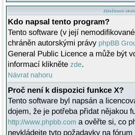
Záležitosti oko
Kdo napsal tento program?
Tento software (v její nemodifikované
chráněn autorskými právy
phpBB Gro
General Public Licence a může být vo
informací klikněte
.
zde
Návrat nahoru
Proč není k dispozici funkce X?
Tento software byl napsán a licenco
dojem, že je potřeba přidat nějakou f
a ověřte si, co 
http://www.phpbb.com
nevkládejte tyto požadavky na fóru