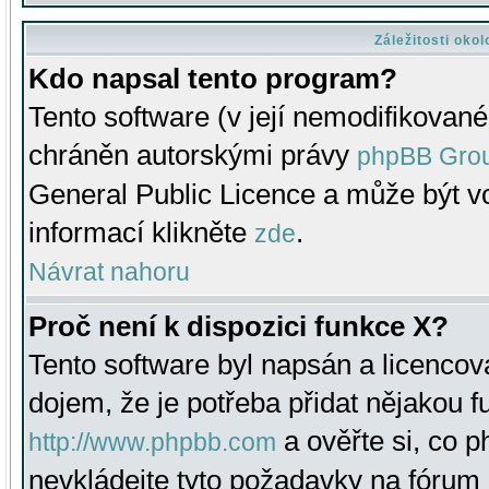
Záležitosti oko
Kdo napsal tento program?
Tento software (v její nemodifikované
chráněn autorskými právy
phpBB Gro
General Public Licence a může být vo
informací klikněte
.
zde
Návrat nahoru
Proč není k dispozici funkce X?
Tento software byl napsán a licenco
dojem, že je potřeba přidat nějakou f
a ověřte si, co 
http://www.phpbb.com
nevkládejte tyto požadavky na fóru