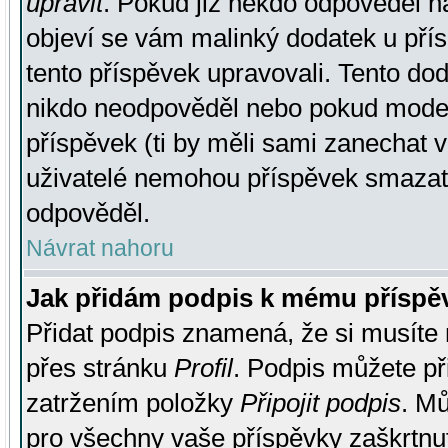
upravit
. Pokud již někdo odpověděl na
objeví se vám malinký dodatek u přísp
tento příspěvek upravovali. Tento do
nikdo neodpověděl nebo pokud moderá
příspěvek (ti by měli sami zanechat v
uživatelé nemohou příspěvek smazat,
odpověděl.
Návrat nahoru
Jak přidám podpis k mému příspě
Přidat podpis znamená, že si musíte n
přes stránku
Profil
. Podpis můžete p
zatržením položky
Připojit podpis
. Mů
pro všechny vaše příspěvky zaškrtnut