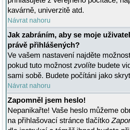
přihlašujete z veřejného počítače, na
kavárně, univerzitě atd.
Návrat nahoru
Jak zabráním, aby se moje uživate
právě přihlášených?
Ve vašem nastavení najděte možnos
pokud tuto možnost
zvolíte
budete vid
sami sobě. Budete počítáni jako skryt
Návrat nahoru
Zapomněl jsem heslo!
Nepanikařte! Vaše heslo můžeme obn
na přihlašovací stránce tlačítko
Zapom