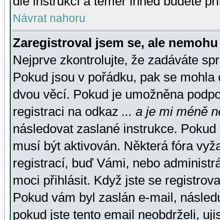
dle instrukcí a téměř ihned budete př
Návrat nahoru
Zaregistroval jsem se, ale nemohu 
Nejprve zkontrolujte, že zadáváte sp
Pokud jsou v pořádku, pak se mohla o
dvou věcí. Pokud je umožněna podpora
registraci na odkaz
... a je mi méně n
následovat zaslané instrukce. Pokud t
musí být aktivován. Některá fóra vyž
registrací, buď Vámi, nebo administr
moci přihlásit. Když jste se registrova
Pokud vám byl zaslán e-mail, násled
pokud jste tento email neobdrželi, uj