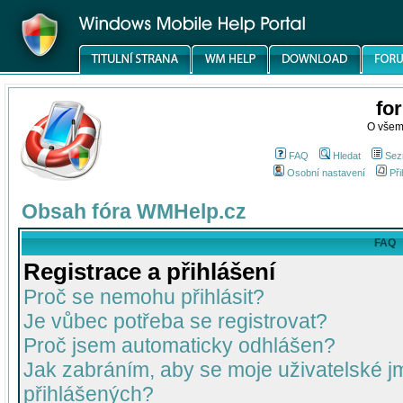
fo
O všem
FAQ
Hledat
Sez
Osobní nastavení
Při
Obsah fóra WMHelp.cz
FAQ
Registrace a přihlášení
Proč se nemohu přihlásit?
Je vůbec potřeba se registrovat?
Proč jsem automaticky odhlášen?
Jak zabráním, aby se moje uživatelské 
přihlášených?