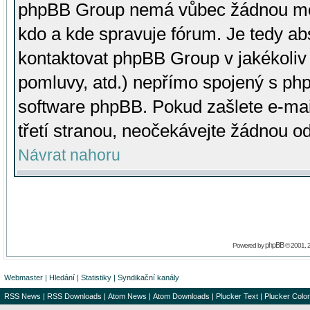
phpBB Group nemá vůbec žádnou moc 
kdo a kde spravuje fórum. Je tedy a
kontaktovat phpBB Group v jakékoliv p
pomluvy, atd.) nepřímo spojený s p
software phpBB. Pokud zašlete e-mai
třetí stranou, neočekávejte žádnou o
Návrat nahoru
phpBB
Powered by
© 2001, 
Webmaster
|
Hledání
|
Statistiky
|
Syndikační kanály
RSS News
|
RSS Downloads
|
Atom News
|
Atom Downloads
|
Plucker Text
|
Plucker Color