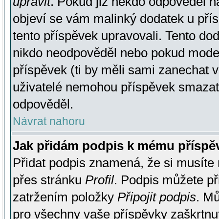
upravit
. Pokud již někdo odpověděl na
objeví se vám malinký dodatek u přísp
tento příspěvek upravovali. Tento do
nikdo neodpověděl nebo pokud moderá
příspěvek (ti by měli sami zanechat v
uživatelé nemohou příspěvek smazat,
odpověděl.
Návrat nahoru
Jak přidám podpis k mému příspě
Přidat podpis znamená, že si musíte n
přes stránku
Profil
. Podpis můžete p
zatržením položky
Připojit podpis
. Mů
pro všechny vaše příspěvky zaškrtnut