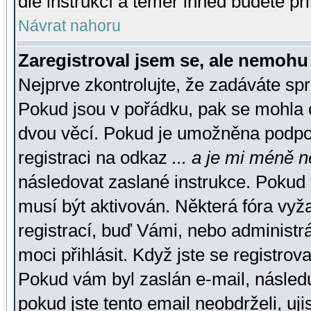
dle instrukcí a téměř ihned budete př
Návrat nahoru
Zaregistroval jsem se, ale nemohu 
Nejprve zkontrolujte, že zadáváte sp
Pokud jsou v pořádku, pak se mohla o
dvou věcí. Pokud je umožněna podpora
registraci na odkaz
... a je mi méně n
následovat zaslané instrukce. Pokud t
musí být aktivován. Některá fóra vyž
registrací, buď Vámi, nebo administr
moci přihlásit. Když jste se registrova
Pokud vám byl zaslán e-mail, násled
pokud jste tento email neobdrželi, uj