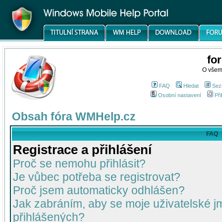
fo
O všem
FAQ
Hledat
Sez
Osobní nastavení
Při
Obsah fóra WMHelp.cz
FAQ
Registrace a přihlášení
Proč se nemohu přihlásit?
Je vůbec potřeba se registrovat?
Proč jsem automaticky odhlášen?
Jak zabráním, aby se moje uživatelské 
přihlášených?