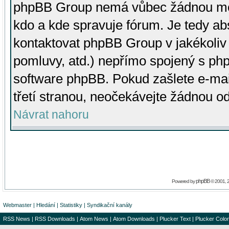
phpBB Group nemá vůbec žádnou moc 
kdo a kde spravuje fórum. Je tedy a
kontaktovat phpBB Group v jakékoliv p
pomluvy, atd.) nepřímo spojený s p
software phpBB. Pokud zašlete e-mai
třetí stranou, neočekávejte žádnou o
Návrat nahoru
phpBB
Powered by
© 2001, 
Webmaster
|
Hledání
|
Statistiky
|
Syndikační kanály
RSS News
|
RSS Downloads
|
Atom News
|
Atom Downloads
|
Plucker Text
|
Plucker Color