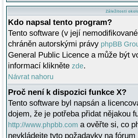
Záležitosti oko
Kdo napsal tento program?
Tento software (v její nemodifikované
chráněn autorskými právy
phpBB Gro
General Public Licence a může být vo
informací klikněte
.
zde
Návrat nahoru
Proč není k dispozici funkce X?
Tento software byl napsán a licenco
dojem, že je potřeba přidat nějakou f
a ověřte si, co 
http://www.phpbb.com
nevkládejte tyto požadavky na fóru