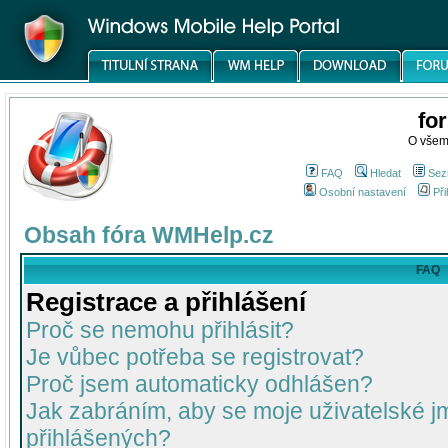
fo
O všem
FAQ
Hledat
Sez
Osobní nastavení
Při
Obsah fóra WMHelp.cz
FAQ
Registrace a přihlášení
Proč se nemohu přihlásit?
Je vůbec potřeba se registrovat?
Proč jsem automaticky odhlášen?
Jak zabráním, aby se moje uživatelské 
přihlášených?