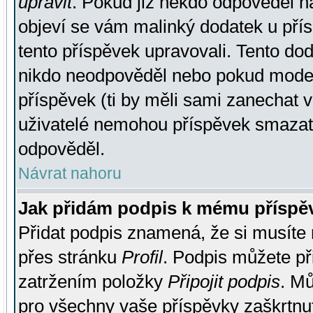
upravit
. Pokud již někdo odpověděl na
objeví se vám malinký dodatek u přísp
tento příspěvek upravovali. Tento do
nikdo neodpověděl nebo pokud moderá
příspěvek (ti by měli sami zanechat v
uživatelé nemohou příspěvek smazat,
odpověděl.
Návrat nahoru
Jak přidám podpis k mému příspě
Přidat podpis znamená, že si musíte n
přes stránku
Profil
. Podpis můžete p
zatržením položky
Připojit podpis
. Mů
pro všechny vaše příspěvky zaškrtnut