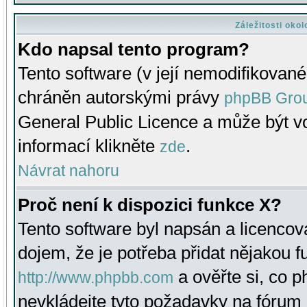
Záležitosti oko
Kdo napsal tento program?
Tento software (v její nemodifikované
chráněn autorskými právy
phpBB Gro
General Public Licence a může být vo
informací klikněte
.
zde
Návrat nahoru
Proč není k dispozici funkce X?
Tento software byl napsán a licenco
dojem, že je potřeba přidat nějakou f
a ověřte si, co 
http://www.phpbb.com
nevkládejte tyto požadavky na fóru