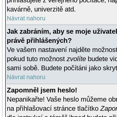
přihlašujete z veřejného počítače, na
kavárně, univerzitě atd.
Návrat nahoru
Jak zabráním, aby se moje uživate
právě přihlášených?
Ve vašem nastavení najděte možnos
pokud tuto možnost
zvolíte
budete vid
sami sobě. Budete počítáni jako skryt
Návrat nahoru
Zapomněl jsem heslo!
Nepanikařte! Vaše heslo můžeme obn
na přihlašovací stránce tlačítko
Zapom