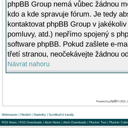
phpBB Group nemá vůbec žádnou moc 
kdo a kde spravuje fórum. Je tedy a
kontaktovat phpBB Group v jakékoliv p
pomluvy, atd.) nepřímo spojený s p
software phpBB. Pokud zašlete e-mai
třetí stranou, neočekávejte žádnou o
Návrat nahoru
phpBB
Powered by
© 2001, 
Webmaster
|
Hledání
|
Statistiky
|
Syndikační kanály
RSS News
|
RSS Downloads
|
Atom News
|
Atom Downloads
|
Plucker Text
|
Plucker Color