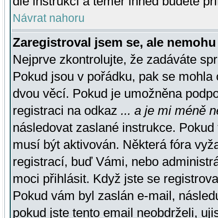
dle instrukcí a téměř ihned budete př
Návrat nahoru
Zaregistroval jsem se, ale nemohu 
Nejprve zkontrolujte, že zadáváte sp
Pokud jsou v pořádku, pak se mohla o
dvou věcí. Pokud je umožněna podpora
registraci na odkaz
... a je mi méně n
následovat zaslané instrukce. Pokud t
musí být aktivován. Některá fóra vyž
registrací, buď Vámi, nebo administr
moci přihlásit. Když jste se registrova
Pokud vám byl zaslán e-mail, násled
pokud jste tento email neobdrželi, uj