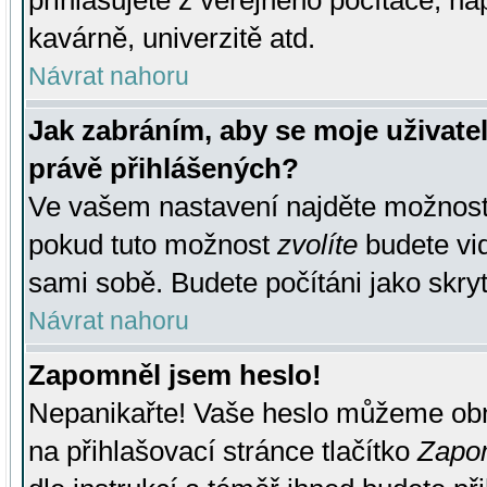
přihlašujete z veřejného počítače, na
kavárně, univerzitě atd.
Návrat nahoru
Jak zabráním, aby se moje uživate
právě přihlášených?
Ve vašem nastavení najděte možnos
pokud tuto možnost
zvolíte
budete vid
sami sobě. Budete počítáni jako skryt
Návrat nahoru
Zapomněl jsem heslo!
Nepanikařte! Vaše heslo můžeme obn
na přihlašovací stránce tlačítko
Zapom