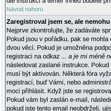
dle instrukcí a téměř ihned budete př
Návrat nahoru
Zaregistroval jsem se, ale nemohu 
Nejprve zkontrolujte, že zadáváte sp
Pokud jsou v pořádku, pak se mohla o
dvou věcí. Pokud je umožněna podpora
registraci na odkaz
... a je mi méně n
následovat zaslané instrukce. Pokud t
musí být aktivován. Některá fóra vyž
registrací, buď Vámi, nebo administr
moci přihlásit. Když jste se registrova
Pokud vám byl zaslán e-mail, násled
pokud jste tento email neobdrželi, uj