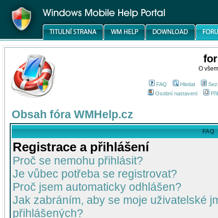
fo
O všem
FAQ
Hledat
Sez
Osobní nastavení
Při
Obsah fóra WMHelp.cz
FAQ
Registrace a přihlášení
Proč se nemohu přihlásit?
Je vůbec potřeba se registrovat?
Proč jsem automaticky odhlášen?
Jak zabráním, aby se moje uživatelské 
přihlášených?