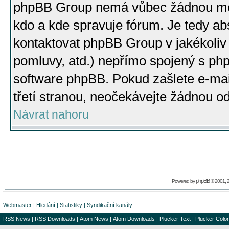
phpBB Group nemá vůbec žádnou moc 
kdo a kde spravuje fórum. Je tedy a
kontaktovat phpBB Group v jakékoliv p
pomluvy, atd.) nepřímo spojený s p
software phpBB. Pokud zašlete e-mai
třetí stranou, neočekávejte žádnou o
Návrat nahoru
phpBB
Powered by
© 2001, 
Webmaster
|
Hledání
|
Statistiky
|
Syndikační kanály
RSS News
|
RSS Downloads
|
Atom News
|
Atom Downloads
|
Plucker Text
|
Plucker Color