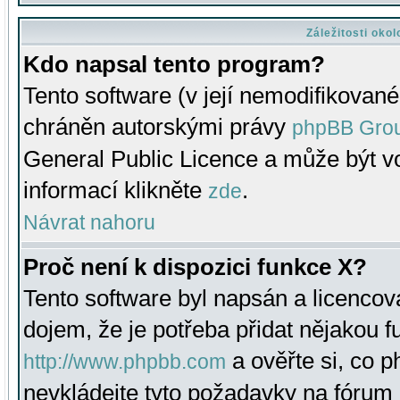
Záležitosti oko
Kdo napsal tento program?
Tento software (v její nemodifikované
chráněn autorskými právy
phpBB Gro
General Public Licence a může být vo
informací klikněte
.
zde
Návrat nahoru
Proč není k dispozici funkce X?
Tento software byl napsán a licenco
dojem, že je potřeba přidat nějakou f
a ověřte si, co 
http://www.phpbb.com
nevkládejte tyto požadavky na fóru