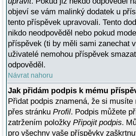
upravit
. Pokud již někdo odpověděl na
objeví se vám malinký dodatek u přísp
tento příspěvek upravovali. Tento do
nikdo neodpověděl nebo pokud moderá
příspěvek (ti by měli sami zanechat v
uživatelé nemohou příspěvek smazat,
odpověděl.
Návrat nahoru
Jak přidám podpis k mému příspě
Přidat podpis znamená, že si musíte n
přes stránku
Profil
. Podpis můžete p
zatržením položky
Připojit podpis
. Mů
pro všechny vaše příspěvky zaškrtnut