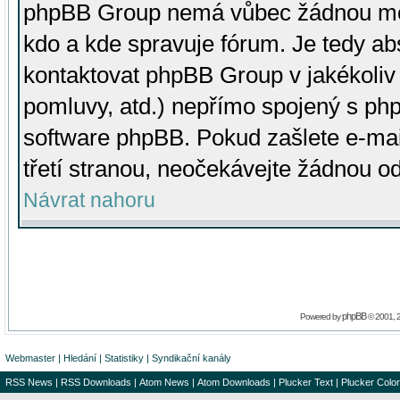
phpBB Group nemá vůbec žádnou moc 
kdo a kde spravuje fórum. Je tedy a
kontaktovat phpBB Group v jakékoliv p
pomluvy, atd.) nepřímo spojený s p
software phpBB. Pokud zašlete e-mai
třetí stranou, neočekávejte žádnou o
Návrat nahoru
phpBB
Powered by
© 2001, 
Webmaster
|
Hledání
|
Statistiky
|
Syndikační kanály
RSS News
|
RSS Downloads
|
Atom News
|
Atom Downloads
|
Plucker Text
|
Plucker Color