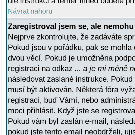
dle instrukcí a téměř ihned budete př
Návrat nahoru
Zaregistroval jsem se, ale nemohu 
Nejprve zkontrolujte, že zadáváte sp
Pokud jsou v pořádku, pak se mohla o
dvou věcí. Pokud je umožněna podpora
registraci na odkaz
... a je mi méně n
následovat zaslané instrukce. Pokud t
musí být aktivován. Některá fóra vyž
registrací, buď Vámi, nebo administr
moci přihlásit. Když jste se registrova
Pokud vám byl zaslán e-mail, násled
pokud jste tento email neobdrželi, uj