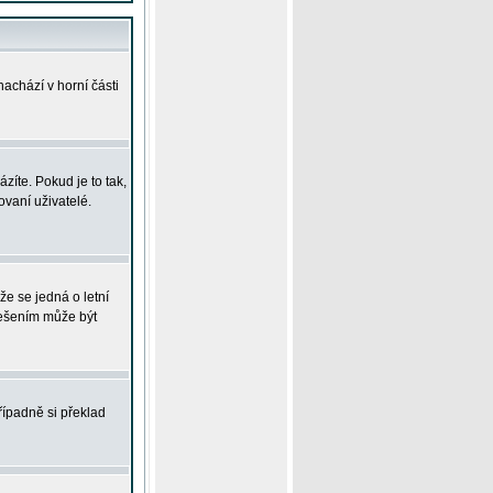
achází v horní části
íte. Pokud je to tak,
vaní uživatelé.
že se jedná o letní
Řešením může být
řípadně si překlad