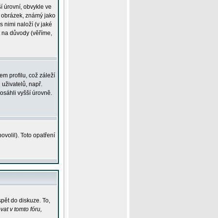
í úrovní, obvykle ve
ší obrázek, známý jako
s nimi naloží (v jaké
t na důvody (věříme,
m profilu, což záleží
 uživatelů, např.
osáhli vyšší úrovně.
volil). Toto opatření
pět do diskuze. To,
at v tomto fóru,