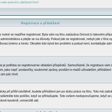
nebo právních záležitostí fóra?
Registrace a přihlášení
je nutné se nejdříve registrovat. Byla vám na fóru zakázána činnost (v takovém příp
dministrátora a ptejte se na důvody. Pokud jste se registrovali, nebyli jste z fóra v
lašovací jméno a heslo. Obvykle toto bývá ten problém a pokud není, kontaktujte ad
da je potřeba se registrovat ke vkládání příspěvků. Samozřejmě, že registrace vám d
ako např. postavičky, soukromé zprávy, posílání e-mailů uživatelům, přihlášení d
jen pár chvil.
icky při příští návštěvě
, budete přihlášeni jen po dobu práce na fóru. Toto má zabrá
 zaškrtněte toto políčko, když se přihlašujete. Toto ovšem nedoporučujeme, když se 
etové kavárně, univerzitě atd.