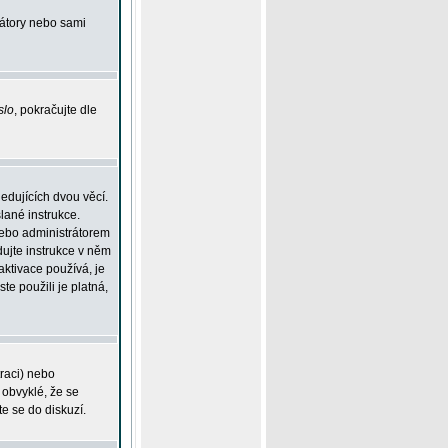
rátory nebo sami
slo
, pokračujte dle
edujících dvou věcí.
lané instrukce.
 nebo administrátorem
dujte instrukce v něm
aktivace používá, je
ste použili je platná,
traci) nebo
 obvyklé, že se
te se do diskuzí.