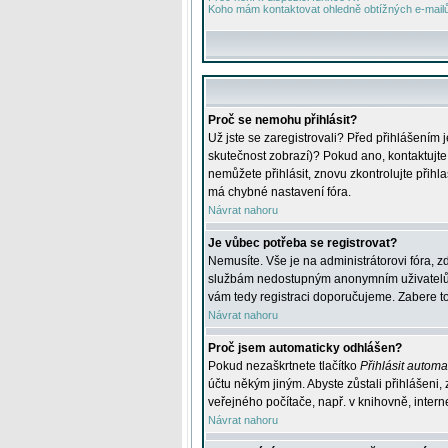
Koho mám kontaktovat ohledně obtížných e-mailů 
Proč se nemohu přihlásit?
Už jste se zaregistrovali? Před přihlášením 
skutečnost zobrazí)? Pokud ano, kontaktujte a
nemůžete přihlásit, znovu zkontrolujte přih
má chybné nastavení fóra.
Návrat nahoru
Je vůbec potřeba se registrovat?
Nemusíte. Vše je na administrátorovi fóra, z
službám nedostupným anonymním uživatelům, j
vám tedy registraci doporučujeme. Zabere to 
Návrat nahoru
Proč jsem automaticky odhlášen?
Pokud nezaškrtnete tlačítko
Přihlásit automat
účtu někým jiným. Abyste zůstali přihlášeni,
veřejného počítače, např. v knihovně, intern
Návrat nahoru