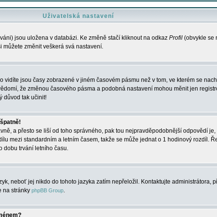
Uživatelská nastavení
váni) jsou uložena v databázi. Ke změně stačí kliknout na odkaz
Profil
(obvykle se n
 si můžete změnit veškerá svá nastavení.
o vidíte jsou časy zobrazené v jiném časovém pásmu než v tom, ve kterém se nacház
 vědomí, že změnou časového pásma a podobná nastavení mohou měnit jen registro
ý důvod tak učinit!
 špatně!
rávně, a přesto se liší od toho správného, pak tou nejpravděpodobnější odpovědí je, 
dílu mezi standardním a letním časem, takže se může jednat o 1 hodinový rozdíl. 
dobu trvání letního času.
yk, neboť jej nikdo do tohoto jazyka zatím nepřeložil. Kontaktujte administrátora, p
te na stránky
.
phpBB Group
jménem?