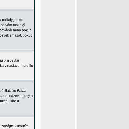
u (někdy jen do
í se vám malinký
odpověděl nebo pokud
íspěvek smazat, pokud
mu příspěvku
ka v nastavení profilu
ět tlačítko
Přidat
 zadat název ankety a
anketu, kde 0
zahájíte kliknutím