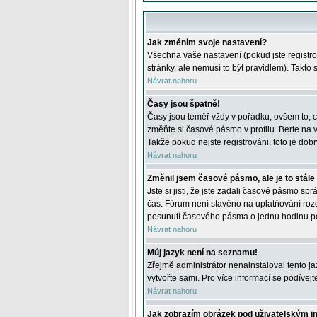
Jak změním svoje nastavení?
Všechna vaše nastavení (pokud jste registro
stránky, ale nemusí to být pravidlem). Takto
Návrat nahoru
Časy jsou špatně!
Časy jsou téměř vždy v pořádku, ovšem to, c
změňte si časové pásmo v profilu. Berte na
Takže pokud nejste registrováni, toto je dobr
Návrat nahoru
Změnil jsem časové pásmo, ale je to stále
Jste si jisti, že jste zadali časové pásmo sp
čas. Fórum není stavěno na uplatňování roz
posunutí časového pásma o jednu hodinu po 
Návrat nahoru
Můj jazyk není na seznamu!
Zřejmě administrátor nenainstaloval tento jaz
vytvořte sami. Pro více informací se podívej
Návrat nahoru
Jak zobrazím obrázek pod uživatelským 