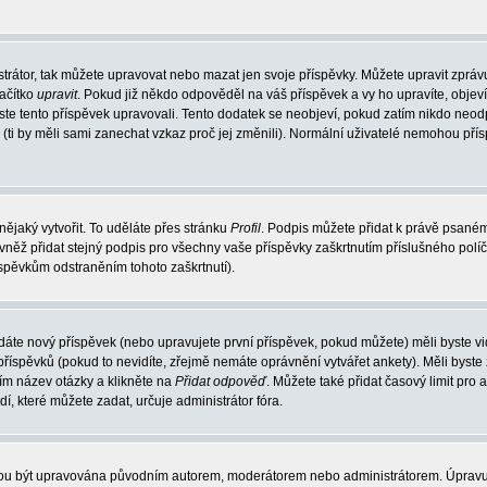
trátor, tak můžete upravovat nebo mazat jen svoje příspěvky. Můžete upravit zpráv
lačítko
upravit
. Pokud již někdo odpověděl na váš příspěvek a vy ho upravíte, objev
t jste tento příspěvek upravovali. Tento dodatek se neobjeví, pokud zatím nikdo ne
k (ti by měli sami zanechat vzkaz proč jej změnili). Normální uživatelé nemohou př
nějaký vytvořit. To uděláte přes stránku
Profil
. Podpis můžete přidat k právě psané
vněž přidat stejný podpis pro všechny vaše příspěvky zaškrtnutím příslušného políč
spěvkům odstraněním tohoto zaškrtnutí).
dáte nový příspěvek (nebo upravujete první příspěvek, pokud můžete) měli byste vid
íspěvků (pokud to nevidíte, zřejmě nemáte oprávnění vytvářet ankety). Měli byste
ím název otázky a klikněte na
Přidat odpověď
. Můžete také přidat časový limit pro 
které můžete zadat, určuje administrátor fóra.
ohou být upravována původním autorem, moderátorem nebo administrátorem. Úpravu 