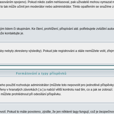
s hlasováním spojeno). Pokud nikdo zatím nehlasoval, pak uživatelé mohou vymazat
y to tak může učinit jen moderátor nebo administrátor. Tímto opatřením se snažíme z
m lidem či skupinám. Ke čtení, prohlížení, přispívání atd. potřebujete zvláštní auto
že kontaktujte je.
aby nebyly zkresleny výsledky). Pokud jste registrováni a stále nemůžete volit, zř
Formátování a typy příspěvků
ho použití rozhoduje administrátor (můžete toto nepovolit pro jednotlivé příspěv
y v hranatých závorkách [ a ] a nabízí větší kontrolu nad tím, co a jak se zobrazí. 
 můžete prohlédnout při odesílání příspěvku.
volí. Pokud to máte povoleno, zjistíte, že jen některé tagy fungují, což je
bezpečnos