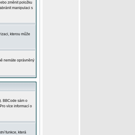
 nebo změnit položku
abránit manipulaci s
rizaci, kterou může
ejmě nemáte oprávněný
ky). BBCode sám o
Pro více informací o
tní
funkce, která