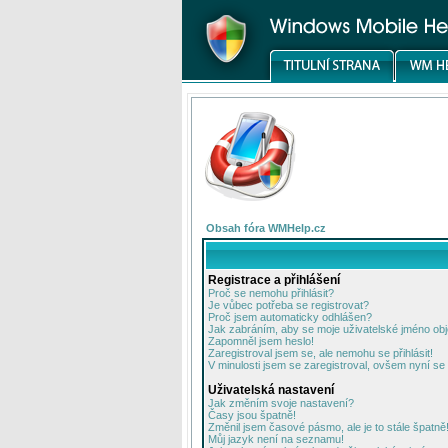
Obsah fóra WMHelp.cz
Registrace a přihlášení
Proč se nemohu přihlásit?
Je vůbec potřeba se registrovat?
Proč jsem automaticky odhlášen?
Jak zabráním, aby se moje uživatelské jméno ob
Zapomněl jsem heslo!
Zaregistroval jsem se, ale nemohu se přihlásit!
V minulosti jsem se zaregistroval, ovšem nyní se 
Uživatelská nastavení
Jak změním svoje nastavení?
Časy jsou špatně!
Změnil jsem časové pásmo, ale je to stále špatně
Můj jazyk není na seznamu!