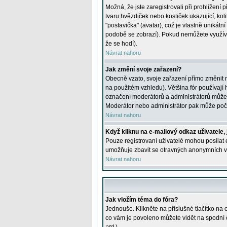
Možná, že jste zaregistrovali při prohlížení
tvaru hvězdiček nebo kostiček ukazující, kol
"postavička" (avatar), což je vlastně unikátn
podobě se zobrazí). Pokud nemůžete využívat 
že se hodí).
Návrat nahoru
Jak změní svoje zařazení?
Obecně vzato, svoje zařazení přímo změnit 
na použitém vzhledu). Většina fór používají h
označení moderátorů a administrátorů může m
Moderátor nebo administrátor pak může počet
Návrat nahoru
Když kliknu na e-mailový odkaz uživatele,
Pouze registrovaní uživatelé mohou posílat e
umožňuje zbavit se otravných anonymních vzk
Návrat nahoru
Jak vložím téma do fóra?
Jednouše. Klikněte na příslušné tlačítko na
co vám je povoleno můžete vidět na spodní 