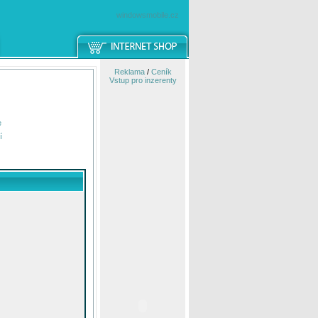
windowsmobile.cz
Reklama
/
Ceník
Vstup pro inzerenty
e
í