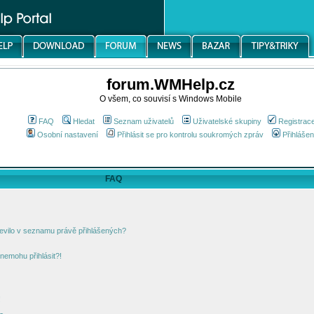
forum.WMHelp.cz
O všem, co souvisí s Windows Mobile
FAQ
Hledat
Seznam uživatelů
Uživatelské skupiny
Registrac
Osobní nastavení
Přihlásit se pro kontrolu soukromých zpráv
Přihlášen
FAQ
jevilo v seznamu právě přihlášených?
nemohu přihlásit?!
!