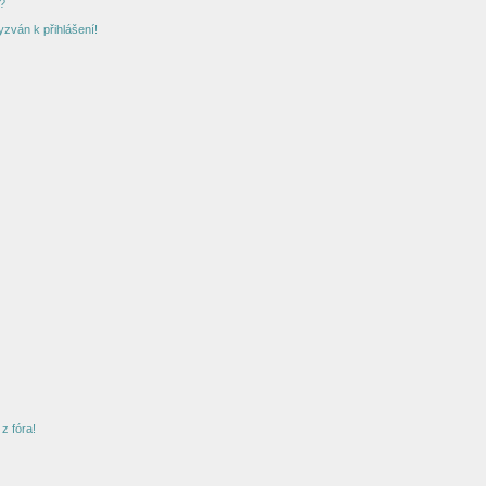
?
yzván k přihlášení!
z fóra!