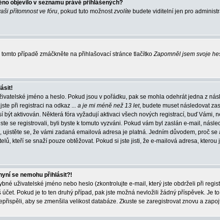
éno objevilo v seznamu právě přihlášených?
vaši přítomnost ve fóru
, pokud tuto možnost
zvolíte
budete viditelní jen pro administ
tomto případě zmáčkněte na přihlašovací stránce tlačítko
Zapomněl jsem svoje he
ásit!
živatelské jméno a heslo. Pokud jsou v pořádku, pak se mohla odehrát jedna z násl
ste při registraci na odkaz
... a je mi méně než 13 let
, budete muset následovat zas
í být aktivován. Některá fóra vyžadují aktivaci všech nových registrací, buď Vámi,
jste se registrovali, byli byste k tomuto vyzváni. Pokud vám byl zaslán e-mail, násle
, ujistěte se, že vámi zadaná emailová adresa je platná. Jedním důvodem, proč se 
elů, kteří se snaží pouze obtěžovat. Pokud si jste jisti, že e-mailová adresa, kterou j
nyní se nemohu přihlásit?!
né uživatelské jméno nebo heslo (zkontrolujte e-mail, který jste obdrželi při regis
čet. Pokud je to ten druhý případ, pak jste možná nevložili žádný příspěvek. Je to
nepřispěli, aby se zmenšila velikost databáze. Zkuste se zaregistrovat znovu a zapoj