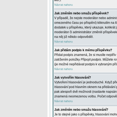
atd.
).
Návrat nahoru
Jak změním nebo smažu příspěvek?
V případě, že nejste moderátor nebo adminis
omezeného času po přispění) kliknutím na t
dodatek u příspěvku, který ukazuje, kolikrá
moderátor či administrátor změnili příspěve
na něj již někdo odpověděl.
Návrat nahoru
Jak přidám podpis k mému příspěvku?
Přidat podpis znamená, že si musíte nejdřív 
zatržením položky
Připojit podpis
. Můžete ro
(je možné nepřidávat podpis k vybraným pří
Návrat nahoru
Jak vytvořím hlasování?
Vytvoření hlasování je jednoduché. Když při
hlasování
pod hlavním oknem na přidávání př
pak alespoň dvě možnosti (nastavte napsán
znamená neomezenou volbu. Počet odpovědí, 
Návrat nahoru
Jak změním nebo smažu hlasování?
Je to stejné jako s příspěvky, hlasování m