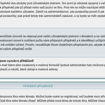
 příspěvků dva obrázky pod uživatelským jménem. Ten první je obrázek spojený s vaš
ik příspěvků jste již přidali nebo vaší pozici ve fóru. Pod ním se může nacházet vět
í obrázek každého uživatele. Záleží na administrátorovi, zda postavičky povolí či jak 
postavičky, pak právě tehdy toto administrátoři zakázali, a vy byste se měli zepta
nemůžete (úrovně se objevují pod vaším uživatelským jménem v tématech a na vaše
odnocení úrovní k rozlišení počtu vámi přidaných příspěvků a k identifikaci určitých
ít zvláštní vzhled. Prosím, nezatěžujte fórum zbytečným přispíváním jen, abyste d
 vašich příspěvků snížit.
 jsem vyzván k přihlášení!
-mail lidem přes nastavený e-mailový formulář (pokud administrátor tuto možnost po
azů a robotů, které sbírají e-mailové adresy.
Vkládání příspěvků
 obrazovce fóra nebo tématu. Možná bude nutné se registrovat, než budete moci přis
části fóra nebo tématu (Např.
Můžete přidat nová téma do tohoto fóra, Můžete hlasov