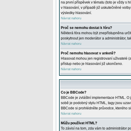
na první příspěvek v tématu (toto je vždy 
v hlasování, v případě již uskutečněné volb
výsledky hlasování.
Návrat nahoru
Proč se nemohu dostat k fóru?
Některá fóra mohou být znepřístupněna určitý
poskytnout jen moderátor a administrátor, tak
Návrat nahoru
Proč nemohu hlasovat v anketě?
Hlasovat mohou jen registrovaní uživatelé (
přístup nebo je hlasování již ukončeno.
Návrat nahoru
Co je BBCode?
BBCode je zvláštní implementace HTML. O je
sobě je podobný stylu HTML, tagy jsou uzavřen
BBCode si prohlédněte průvodce, kterého si
Návrat nahoru
Můžu používat HTML?
To závisí na tom, zda vám to administrátor po