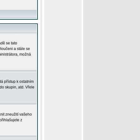
adě se tato
yloučeni a stále se
ministrátora, možná
á přístup k ostatním
o skupin, atd. Vřele
nit zneužití vašeho
přihlašujete z