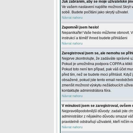
Jak zabráním, aby se moje uživatelské jm
Ve vašem nastavení najděte možnost
Skrýt 
sobě. Budete počítáni jako skrytý uživatel.
Návrat nahoru
Zapomněl jsem heslo!
Nepanikařte! Vaše heslo můžeme obnovit. V 
instrukcí a téměř ihned budete přihlášeni
Návrat nahoru
Zaregistroval jsem se, ale nemohu se přihl
Nejprve zkontrolujte, že zadáváte správné u
Pokud je umožněna podpora COPPA a klikli j
Pokud toto není ten případ, pak váš účet mus
před tím, než se budete moci přihlásit. Když 
obsažené, pokud jste tento email neobdrželi
zmenšit možnost výskytu
nežádoucích
uživat
kontaktujte administrátora fóra.
Návrat nahoru
V minulosti jsem se zaregistroval, ovšem 
Nejpravděpodobnější důvody: zadali jste chyb
administrátor z nějakého důvodu smazal váš ú
pravidelně odstraňují uživatelé, kteří ničím 
Návrat nahoru