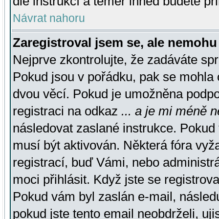
dle instrukcí a téměř ihned budete př
Návrat nahoru
Zaregistroval jsem se, ale nemohu 
Nejprve zkontrolujte, že zadáváte sp
Pokud jsou v pořádku, pak se mohla o
dvou věcí. Pokud je umožněna podpora
registraci na odkaz
... a je mi méně n
následovat zaslané instrukce. Pokud t
musí být aktivován. Některá fóra vyž
registrací, buď Vámi, nebo administr
moci přihlásit. Když jste se registrova
Pokud vám byl zaslán e-mail, násled
pokud jste tento email neobdrželi, uj