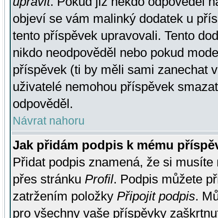
upravit
. Pokud již někdo odpověděl na
objeví se vám malinký dodatek u přísp
tento příspěvek upravovali. Tento do
nikdo neodpověděl nebo pokud moderá
příspěvek (ti by měli sami zanechat v
uživatelé nemohou příspěvek smazat,
odpověděl.
Návrat nahoru
Jak přidám podpis k mému příspě
Přidat podpis znamená, že si musíte n
přes stránku
Profil
. Podpis můžete p
zatržením položky
Připojit podpis
. Mů
pro všechny vaše příspěvky zaškrtnut