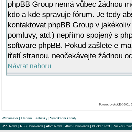
phpBB Group nemá vůbec žádnou moc 
kdo a kde spravuje fórum. Je tedy a
kontaktovat phpBB Group v jakékoliv p
pomluvy, atd.) nepřímo spojený s p
software phpBB. Pokud zašlete e-mai
třetí stranou, neočekávejte žádnou o
Návrat nahoru
phpBB
Powered by
© 2001, 
Webmaster
|
Hledání
|
Statistiky
|
Syndikační kanály
RSS News
|
RSS Downloads
|
Atom News
|
Atom Downloads
|
Plucker Text
|
Plucker Color