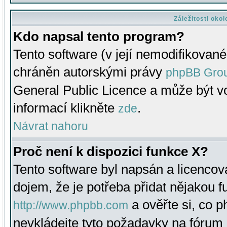
Záležitosti oko
Kdo napsal tento program?
Tento software (v její nemodifikované
chráněn autorskými právy
phpBB Gro
General Public Licence a může být vo
informací klikněte
.
zde
Návrat nahoru
Proč není k dispozici funkce X?
Tento software byl napsán a licenco
dojem, že je potřeba přidat nějakou f
a ověřte si, co 
http://www.phpbb.com
nevkládejte tyto požadavky na fóru