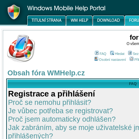
fo
O všem
FAQ
Hledat
Sez
Osobní nastavení
Při
Obsah fóra WMHelp.cz
FAQ
Registrace a přihlášení
Proč se nemohu přihlásit?
Je vůbec potřeba se registrovat?
Proč jsem automaticky odhlášen?
Jak zabráním, aby se moje uživatelské 
přihlášených?