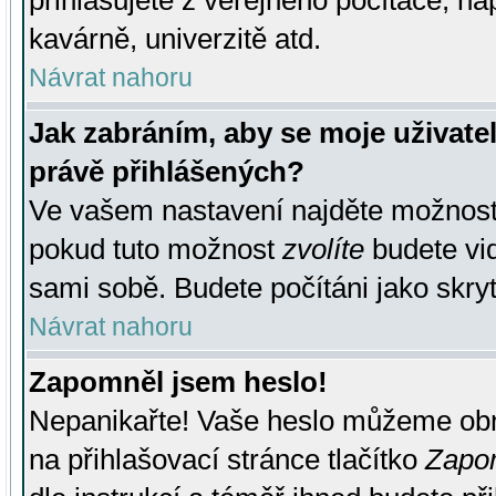
přihlašujete z veřejného počítače, na
kavárně, univerzitě atd.
Návrat nahoru
Jak zabráním, aby se moje uživate
právě přihlášených?
Ve vašem nastavení najděte možnos
pokud tuto možnost
zvolíte
budete vid
sami sobě. Budete počítáni jako skryt
Návrat nahoru
Zapomněl jsem heslo!
Nepanikařte! Vaše heslo můžeme obn
na přihlašovací stránce tlačítko
Zapom