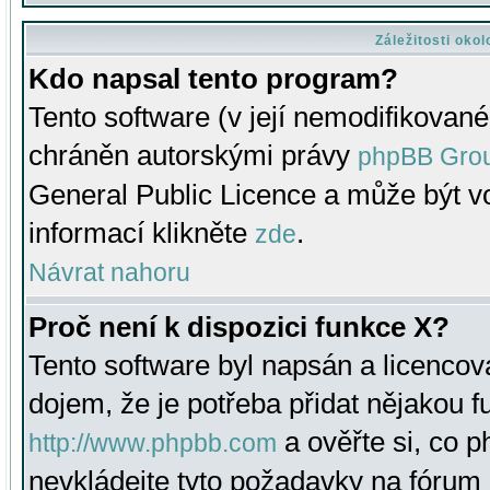
Záležitosti oko
Kdo napsal tento program?
Tento software (v její nemodifikované
chráněn autorskými právy
phpBB Gro
General Public Licence a může být vo
informací klikněte
.
zde
Návrat nahoru
Proč není k dispozici funkce X?
Tento software byl napsán a licenco
dojem, že je potřeba přidat nějakou f
a ověřte si, co 
http://www.phpbb.com
nevkládejte tyto požadavky na fóru