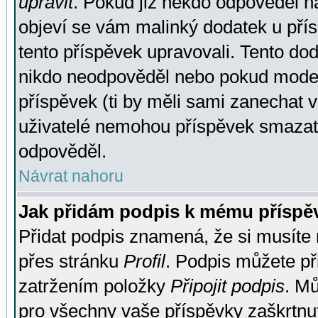
upravit
. Pokud již někdo odpověděl na
objeví se vám malinký dodatek u přísp
tento příspěvek upravovali. Tento do
nikdo neodpověděl nebo pokud moderá
příspěvek (ti by měli sami zanechat v
uživatelé nemohou příspěvek smazat,
odpověděl.
Návrat nahoru
Jak přidám podpis k mému příspě
Přidat podpis znamená, že si musíte n
přes stránku
Profil
. Podpis můžete p
zatržením položky
Připojit podpis
. Mů
pro všechny vaše příspěvky zaškrtnut