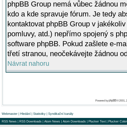
phpBB Group nemá vůbec žádnou moc 
kdo a kde spravuje fórum. Je tedy a
kontaktovat phpBB Group v jakékoliv p
pomluvy, atd.) nepřímo spojený s p
software phpBB. Pokud zašlete e-mai
třetí stranou, neočekávejte žádnou o
Návrat nahoru
phpBB
Powered by
© 2001, 
Webmaster
|
Hledání
|
Statistiky
|
Syndikační kanály
RSS News
|
RSS Downloads
|
Atom News
|
Atom Downloads
|
Plucker Text
|
Plucker Color