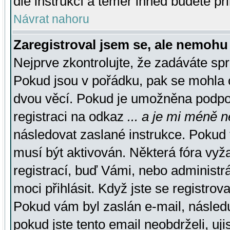
dle instrukcí a téměř ihned budete př
Návrat nahoru
Zaregistroval jsem se, ale nemohu 
Nejprve zkontrolujte, že zadáváte sp
Pokud jsou v pořádku, pak se mohla o
dvou věcí. Pokud je umožněna podpora
registraci na odkaz
... a je mi méně n
následovat zaslané instrukce. Pokud t
musí být aktivován. Některá fóra vyž
registrací, buď Vámi, nebo administr
moci přihlásit. Když jste se registrova
Pokud vám byl zaslán e-mail, násled
pokud jste tento email neobdrželi, uj