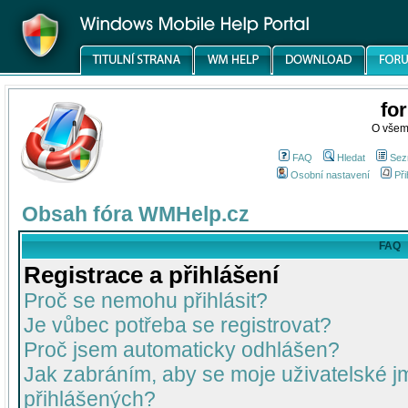
fo
O všem
FAQ
Hledat
Sez
Osobní nastavení
Při
Obsah fóra WMHelp.cz
FAQ
Registrace a přihlášení
Proč se nemohu přihlásit?
Je vůbec potřeba se registrovat?
Proč jsem automaticky odhlášen?
Jak zabráním, aby se moje uživatelské 
přihlášených?