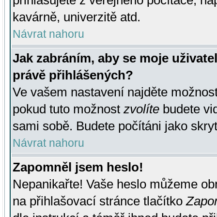
přihlašujete z veřejného počítače, na
kavárně, univerzitě atd.
Návrat nahoru
Jak zabráním, aby se moje uživate
právě přihlášených?
Ve vašem nastavení najděte možnos
pokud tuto možnost
zvolíte
budete vid
sami sobě. Budete počítáni jako skryt
Návrat nahoru
Zapomněl jsem heslo!
Nepanikařte! Vaše heslo můžeme obn
na přihlašovací stránce tlačítko
Zapom