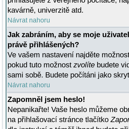
přihlašujete z veřejného počítače, na
kavárně, univerzitě atd.
Návrat nahoru
Jak zabráním, aby se moje uživate
právě přihlášených?
Ve vašem nastavení najděte možnos
pokud tuto možnost
zvolíte
budete vid
sami sobě. Budete počítáni jako skryt
Návrat nahoru
Zapomněl jsem heslo!
Nepanikařte! Vaše heslo můžeme obn
na přihlašovací stránce tlačítko
Zapom