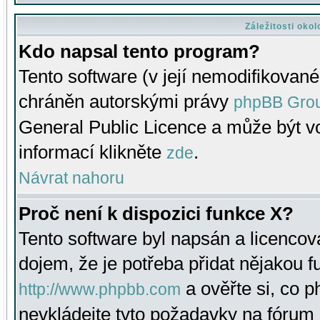
Záležitosti oko
Kdo napsal tento program?
Tento software (v její nemodifikované
chráněn autorskými právy
phpBB Gro
General Public Licence a může být vo
informací klikněte
.
zde
Návrat nahoru
Proč není k dispozici funkce X?
Tento software byl napsán a licenco
dojem, že je potřeba přidat nějakou f
a ověřte si, co 
http://www.phpbb.com
nevkládejte tyto požadavky na fóru