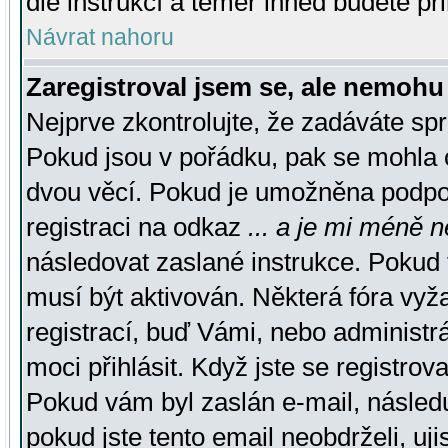
dle instrukcí a téměř ihned budete př
Návrat nahoru
Zaregistroval jsem se, ale nemohu 
Nejprve zkontrolujte, že zadáváte sp
Pokud jsou v pořádku, pak se mohla o
dvou věcí. Pokud je umožněna podpora
registraci na odkaz
... a je mi méně n
následovat zaslané instrukce. Pokud t
musí být aktivován. Některá fóra vyž
registrací, buď Vámi, nebo administr
moci přihlásit. Když jste se registrova
Pokud vám byl zaslán e-mail, násled
pokud jste tento email neobdrželi, uj