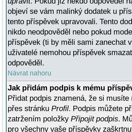
upravit
. Pokud již někdo odpověděl na
objeví se vám malinký dodatek u přísp
tento příspěvek upravovali. Tento do
nikdo neodpověděl nebo pokud moderá
příspěvek (ti by měli sami zanechat v
uživatelé nemohou příspěvek smazat,
odpověděl.
Návrat nahoru
Jak přidám podpis k mému příspě
Přidat podpis znamená, že si musíte n
přes stránku
Profil
. Podpis můžete p
zatržením položky
Připojit podpis
. Mů
pro všechny vaše příspěvky zaškrtnut