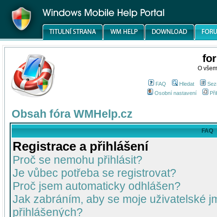
fo
O všem
FAQ
Hledat
Sez
Osobní nastavení
Při
Obsah fóra WMHelp.cz
FAQ
Registrace a přihlášení
Proč se nemohu přihlásit?
Je vůbec potřeba se registrovat?
Proč jsem automaticky odhlášen?
Jak zabráním, aby se moje uživatelské 
přihlášených?