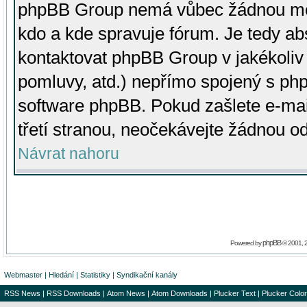
phpBB Group nemá vůbec žádnou moc 
kdo a kde spravuje fórum. Je tedy a
kontaktovat phpBB Group v jakékoliv p
pomluvy, atd.) nepřímo spojený s p
software phpBB. Pokud zašlete e-mai
třetí stranou, neočekávejte žádnou o
Návrat nahoru
phpBB
Powered by
© 2001, 
Webmaster
|
Hledání
|
Statistiky
|
Syndikační kanály
RSS News
|
RSS Downloads
|
Atom News
|
Atom Downloads
|
Plucker Text
|
Plucker Color