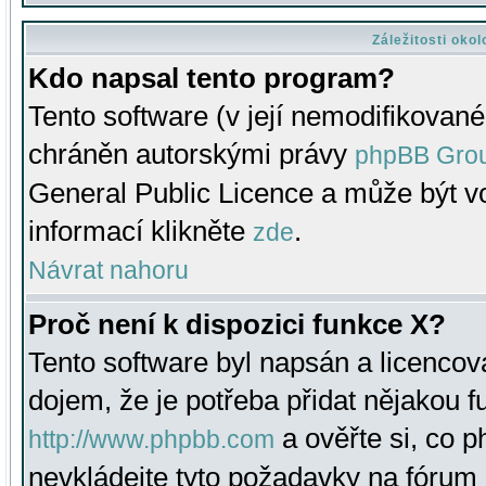
Záležitosti oko
Kdo napsal tento program?
Tento software (v její nemodifikované
chráněn autorskými právy
phpBB Gro
General Public Licence a může být vo
informací klikněte
.
zde
Návrat nahoru
Proč není k dispozici funkce X?
Tento software byl napsán a licenco
dojem, že je potřeba přidat nějakou f
a ověřte si, co 
http://www.phpbb.com
nevkládejte tyto požadavky na fóru