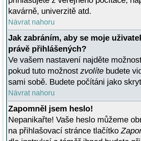
přihlašujete z veřejného počítače, na
kavárně, univerzitě atd.
Návrat nahoru
Jak zabráním, aby se moje uživate
právě přihlášených?
Ve vašem nastavení najděte možnos
pokud tuto možnost
zvolíte
budete vid
sami sobě. Budete počítáni jako skryt
Návrat nahoru
Zapomněl jsem heslo!
Nepanikařte! Vaše heslo můžeme obn
na přihlašovací stránce tlačítko
Zapom