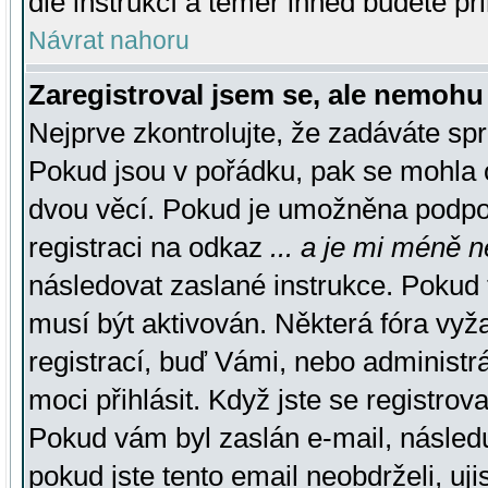
dle instrukcí a téměř ihned budete př
Návrat nahoru
Zaregistroval jsem se, ale nemohu 
Nejprve zkontrolujte, že zadáváte sp
Pokud jsou v pořádku, pak se mohla o
dvou věcí. Pokud je umožněna podpora
registraci na odkaz
... a je mi méně n
následovat zaslané instrukce. Pokud t
musí být aktivován. Některá fóra vyž
registrací, buď Vámi, nebo administr
moci přihlásit. Když jste se registrova
Pokud vám byl zaslán e-mail, násled
pokud jste tento email neobdrželi, uj