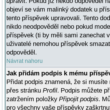
upravit
. Pokud již někdo odpověděl na
objeví se vám malinký dodatek u přísp
tento příspěvek upravovali. Tento do
nikdo neodpověděl nebo pokud moderá
příspěvek (ti by měli sami zanechat v
uživatelé nemohou příspěvek smazat,
odpověděl.
Návrat nahoru
Jak přidám podpis k mému příspě
Přidat podpis znamená, že si musíte n
přes stránku
Profil
. Podpis můžete p
zatržením položky
Připojit podpis
. Mů
pro všechny vaše příspěvky zaškrtnut