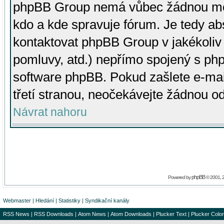
phpBB Group nemá vůbec žádnou moc 
kdo a kde spravuje fórum. Je tedy a
kontaktovat phpBB Group v jakékoliv p
pomluvy, atd.) nepřímo spojený s p
software phpBB. Pokud zašlete e-mai
třetí stranou, neočekávejte žádnou o
Návrat nahoru
phpBB
Powered by
© 2001, 
Webmaster
|
Hledání
|
Statistiky
|
Syndikační kanály
RSS News
|
RSS Downloads
|
Atom News
|
Atom Downloads
|
Plucker Text
|
Plucker Color