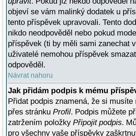
upravit
. Pokud již někdo odpověděl na
objeví se vám malinký dodatek u přísp
tento příspěvek upravovali. Tento do
nikdo neodpověděl nebo pokud moderá
příspěvek (ti by měli sami zanechat v
uživatelé nemohou příspěvek smazat,
odpověděl.
Návrat nahoru
Jak přidám podpis k mému příspě
Přidat podpis znamená, že si musíte n
přes stránku
Profil
. Podpis můžete p
zatržením položky
Připojit podpis
. Mů
pro všechny vaše příspěvky zaškrtnut