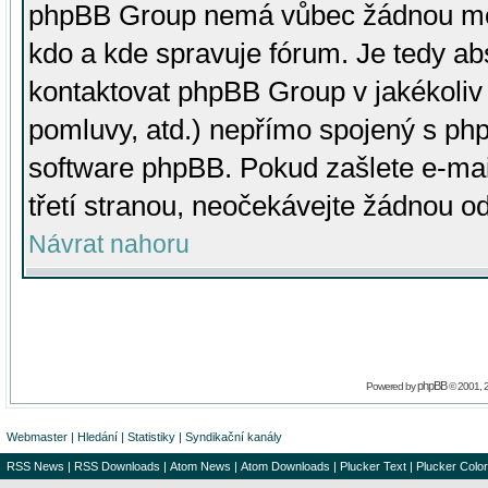
phpBB Group nemá vůbec žádnou moc 
kdo a kde spravuje fórum. Je tedy a
kontaktovat phpBB Group v jakékoliv p
pomluvy, atd.) nepřímo spojený s p
software phpBB. Pokud zašlete e-mai
třetí stranou, neočekávejte žádnou o
Návrat nahoru
phpBB
Powered by
© 2001, 
Webmaster
|
Hledání
|
Statistiky
|
Syndikační kanály
RSS News
|
RSS Downloads
|
Atom News
|
Atom Downloads
|
Plucker Text
|
Plucker Color