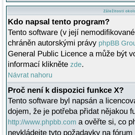
Záležitosti oko
Kdo napsal tento program?
Tento software (v její nemodifikované
chráněn autorskými právy
phpBB Gro
General Public Licence a může být vo
informací klikněte
.
zde
Návrat nahoru
Proč není k dispozici funkce X?
Tento software byl napsán a licenco
dojem, že je potřeba přidat nějakou f
a ověřte si, co 
http://www.phpbb.com
nevkládejte tyto požadavky na fóru