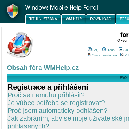
fo
O všem
FAQ
Hledat
Sez
Osobní nastavení
Při
Obsah fóra WMHelp.cz
FAQ
Registrace a přihlášení
Proč se nemohu přihlásit?
Je vůbec potřeba se registrovat?
Proč jsem automaticky odhlášen?
Jak zabráním, aby se moje uživatelské 
přihlášených?