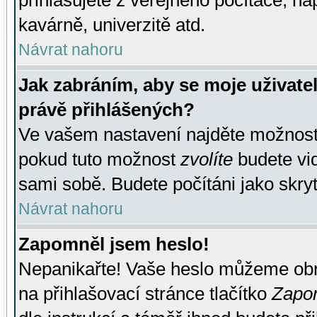
přihlašujete z veřejného počítače, na
kavárně, univerzitě atd.
Návrat nahoru
Jak zabráním, aby se moje uživate
právě přihlášených?
Ve vašem nastavení najděte možnos
pokud tuto možnost
zvolíte
budete vid
sami sobě. Budete počítáni jako skryt
Návrat nahoru
Zapomněl jsem heslo!
Nepanikařte! Vaše heslo můžeme obn
na přihlašovací stránce tlačítko
Zapom