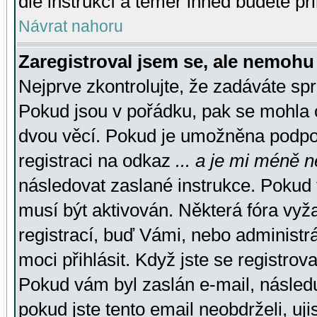
dle instrukcí a téměř ihned budete př
Návrat nahoru
Zaregistroval jsem se, ale nemohu 
Nejprve zkontrolujte, že zadáváte sp
Pokud jsou v pořádku, pak se mohla o
dvou věcí. Pokud je umožněna podpora
registraci na odkaz
... a je mi méně n
následovat zaslané instrukce. Pokud t
musí být aktivován. Některá fóra vyž
registrací, buď Vámi, nebo administr
moci přihlásit. Když jste se registrova
Pokud vám byl zaslán e-mail, násled
pokud jste tento email neobdrželi, uj