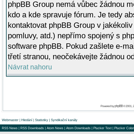
phpBB Group nemá vůbec žádnou moc 
kdo a kde spravuje fórum. Je tedy a
kontaktovat phpBB Group v jakékoliv p
pomluvy, atd.) nepřímo spojený s p
software phpBB. Pokud zašlete e-mai
třetí stranou, neočekávejte žádnou o
Návrat nahoru
phpBB
Powered by
© 2001, 
Webmaster
|
Hledání
|
Statistiky
|
Syndikační kanály
RSS News
|
RSS Downloads
|
Atom News
|
Atom Downloads
|
Plucker Text
|
Plucker Color