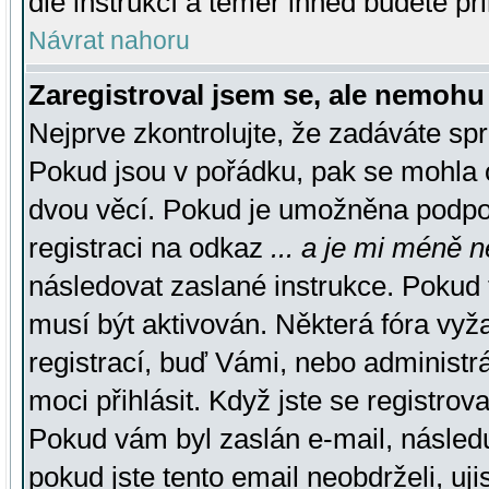
dle instrukcí a téměř ihned budete př
Návrat nahoru
Zaregistroval jsem se, ale nemohu 
Nejprve zkontrolujte, že zadáváte sp
Pokud jsou v pořádku, pak se mohla o
dvou věcí. Pokud je umožněna podpora
registraci na odkaz
... a je mi méně n
následovat zaslané instrukce. Pokud t
musí být aktivován. Některá fóra vyž
registrací, buď Vámi, nebo administr
moci přihlásit. Když jste se registrova
Pokud vám byl zaslán e-mail, násled
pokud jste tento email neobdrželi, uj