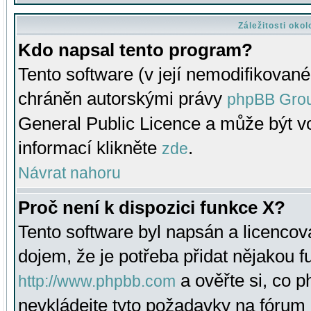
Záležitosti oko
Kdo napsal tento program?
Tento software (v její nemodifikované
chráněn autorskými právy
phpBB Gro
General Public Licence a může být vo
informací klikněte
.
zde
Návrat nahoru
Proč není k dispozici funkce X?
Tento software byl napsán a licenco
dojem, že je potřeba přidat nějakou f
a ověřte si, co 
http://www.phpbb.com
nevkládejte tyto požadavky na fóru