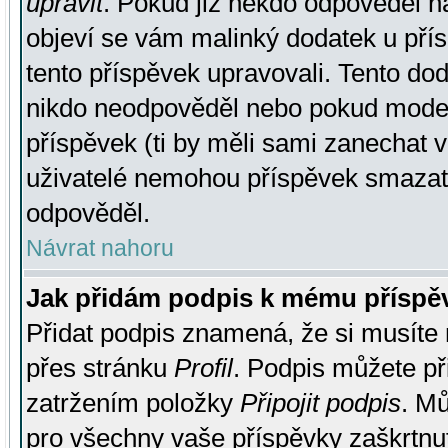
upravit
. Pokud již někdo odpověděl na
objeví se vám malinký dodatek u přísp
tento příspěvek upravovali. Tento do
nikdo neodpověděl nebo pokud moderá
příspěvek (ti by měli sami zanechat v
uživatelé nemohou příspěvek smazat,
odpověděl.
Návrat nahoru
Jak přidám podpis k mému příspě
Přidat podpis znamená, že si musíte n
přes stránku
Profil
. Podpis můžete p
zatržením položky
Připojit podpis
. Mů
pro všechny vaše příspěvky zaškrtnut