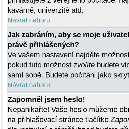
přihlašujete z veřejného počítače, na
kavárně, univerzitě atd.
Návrat nahoru
Jak zabráním, aby se moje uživate
právě přihlášených?
Ve vašem nastavení najděte možnos
pokud tuto možnost
zvolíte
budete vid
sami sobě. Budete počítáni jako skryt
Návrat nahoru
Zapomněl jsem heslo!
Nepanikařte! Vaše heslo můžeme obn
na přihlašovací stránce tlačítko
Zapom