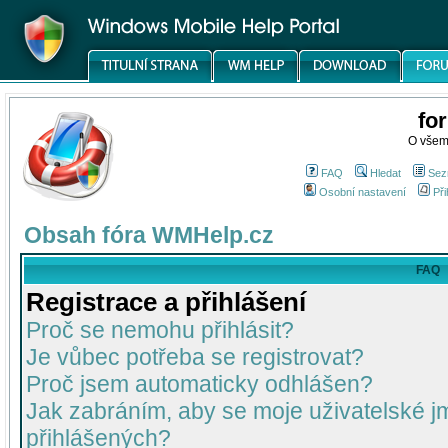
fo
O všem
FAQ
Hledat
Sez
Osobní nastavení
Při
Obsah fóra WMHelp.cz
FAQ
Registrace a přihlášení
Proč se nemohu přihlásit?
Je vůbec potřeba se registrovat?
Proč jsem automaticky odhlášen?
Jak zabráním, aby se moje uživatelské 
přihlášených?