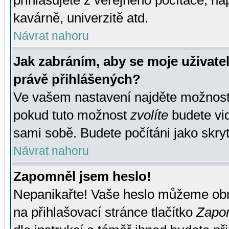
přihlašujete z veřejného počítače, na
kavárně, univerzitě atd.
Návrat nahoru
Jak zabráním, aby se moje uživate
právě přihlášených?
Ve vašem nastavení najděte možnos
pokud tuto možnost
zvolíte
budete vid
sami sobě. Budete počítáni jako skryt
Návrat nahoru
Zapomněl jsem heslo!
Nepanikařte! Vaše heslo můžeme obn
na přihlašovací stránce tlačítko
Zapom