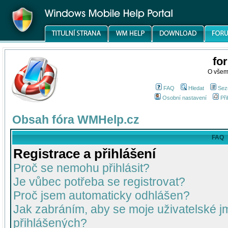
fo
O všem
FAQ
Hledat
Sez
Osobní nastavení
Při
Obsah fóra WMHelp.cz
FAQ
Registrace a přihlášení
Proč se nemohu přihlásit?
Je vůbec potřeba se registrovat?
Proč jsem automaticky odhlášen?
Jak zabráním, aby se moje uživatelské 
přihlášených?