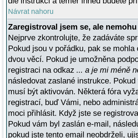
dle instrukcí a téměř ihned budete př
Návrat nahoru
Zaregistroval jsem se, ale nemohu 
Nejprve zkontrolujte, že zadáváte sp
Pokud jsou v pořádku, pak se mohla o
dvou věcí. Pokud je umožněna podpora
registraci na odkaz
... a je mi méně n
následovat zaslané instrukce. Pokud t
musí být aktivován. Některá fóra vyž
registrací, buď Vámi, nebo administr
moci přihlásit. Když jste se registrova
Pokud vám byl zaslán e-mail, násled
pokud jste tento email neobdrželi, uj