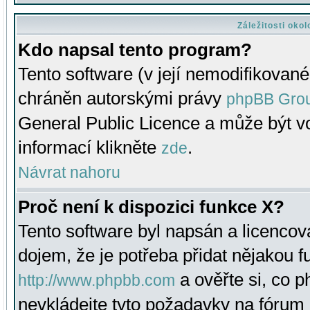
Záležitosti oko
Kdo napsal tento program?
Tento software (v její nemodifikované
chráněn autorskými právy
phpBB Gro
General Public Licence a může být vo
informací klikněte
.
zde
Návrat nahoru
Proč není k dispozici funkce X?
Tento software byl napsán a licenco
dojem, že je potřeba přidat nějakou f
a ověřte si, co 
http://www.phpbb.com
nevkládejte tyto požadavky na fóru