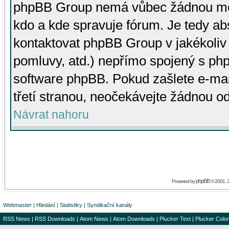
phpBB Group nemá vůbec žádnou moc 
kdo a kde spravuje fórum. Je tedy a
kontaktovat phpBB Group v jakékoliv p
pomluvy, atd.) nepřímo spojený s p
software phpBB. Pokud zašlete e-mai
třetí stranou, neočekávejte žádnou o
Návrat nahoru
phpBB
Powered by
© 2001, 
Webmaster
|
Hledání
|
Statistiky
|
Syndikační kanály
RSS News
|
RSS Downloads
|
Atom News
|
Atom Downloads
|
Plucker Text
|
Plucker Color