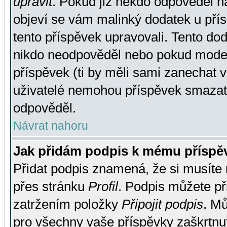
upravit
. Pokud již někdo odpověděl na
objeví se vám malinký dodatek u přísp
tento příspěvek upravovali. Tento do
nikdo neodpověděl nebo pokud moderá
příspěvek (ti by měli sami zanechat v
uživatelé nemohou příspěvek smazat,
odpověděl.
Návrat nahoru
Jak přidám podpis k mému příspě
Přidat podpis znamená, že si musíte n
přes stránku
Profil
. Podpis můžete p
zatržením položky
Připojit podpis
. Mů
pro všechny vaše příspěvky zaškrtnut