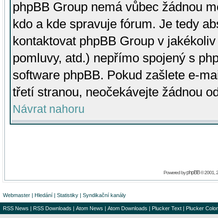
phpBB Group nemá vůbec žádnou moc 
kdo a kde spravuje fórum. Je tedy a
kontaktovat phpBB Group v jakékoliv p
pomluvy, atd.) nepřímo spojený s p
software phpBB. Pokud zašlete e-mai
třetí stranou, neočekávejte žádnou o
Návrat nahoru
phpBB
Powered by
© 2001, 
Webmaster
|
Hledání
|
Statistiky
|
Syndikační kanály
RSS News
|
RSS Downloads
|
Atom News
|
Atom Downloads
|
Plucker Text
|
Plucker Color