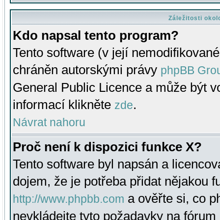
Záležitosti oko
Kdo napsal tento program?
Tento software (v její nemodifikované
chráněn autorskými právy
phpBB Gro
General Public Licence a může být vo
informací klikněte
.
zde
Návrat nahoru
Proč není k dispozici funkce X?
Tento software byl napsán a licenco
dojem, že je potřeba přidat nějakou f
a ověřte si, co 
http://www.phpbb.com
nevkládejte tyto požadavky na fóru