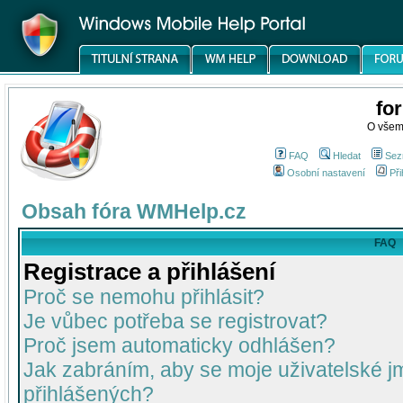
fo
O všem
FAQ
Hledat
Sez
Osobní nastavení
Při
Obsah fóra WMHelp.cz
FAQ
Registrace a přihlášení
Proč se nemohu přihlásit?
Je vůbec potřeba se registrovat?
Proč jsem automaticky odhlášen?
Jak zabráním, aby se moje uživatelské 
přihlášených?