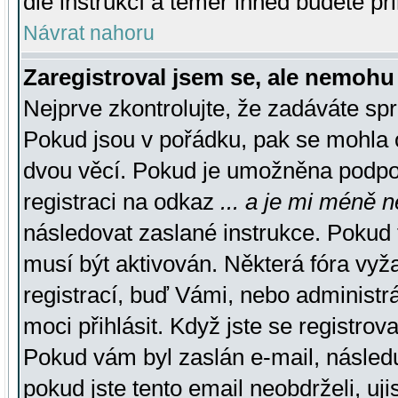
dle instrukcí a téměř ihned budete př
Návrat nahoru
Zaregistroval jsem se, ale nemohu 
Nejprve zkontrolujte, že zadáváte sp
Pokud jsou v pořádku, pak se mohla o
dvou věcí. Pokud je umožněna podpora
registraci na odkaz
... a je mi méně n
následovat zaslané instrukce. Pokud t
musí být aktivován. Některá fóra vyž
registrací, buď Vámi, nebo administr
moci přihlásit. Když jste se registrova
Pokud vám byl zaslán e-mail, násled
pokud jste tento email neobdrželi, uj