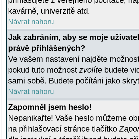
přihlašujete z veřejného počítače, na
kavárně, univerzitě atd.
Návrat nahoru
Jak zabráním, aby se moje uživate
právě přihlášených?
Ve vašem nastavení najděte možnos
pokud tuto možnost
zvolíte
budete vid
sami sobě. Budete počítáni jako skryt
Návrat nahoru
Zapomněl jsem heslo!
Nepanikařte! Vaše heslo můžeme obn
na přihlašovací stránce tlačítko
Zapom