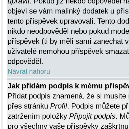
upravit
. Pokud již někdo odpověděl na
objeví se vám malinký dodatek u přísp
tento příspěvek upravovali. Tento do
nikdo neodpověděl nebo pokud moderá
příspěvek (ti by měli sami zanechat v
uživatelé nemohou příspěvek smazat,
odpověděl.
Návrat nahoru
Jak přidám podpis k mému příspě
Přidat podpis znamená, že si musíte n
přes stránku
Profil
. Podpis můžete p
zatržením položky
Připojit podpis
. Mů
pro všechny vaše příspěvky zaškrtnut