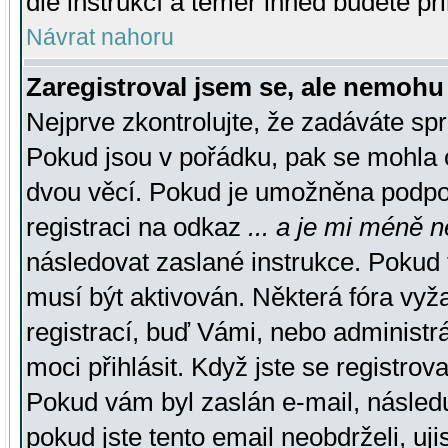
dle instrukcí a téměř ihned budete př
Návrat nahoru
Zaregistroval jsem se, ale nemohu 
Nejprve zkontrolujte, že zadáváte sp
Pokud jsou v pořádku, pak se mohla o
dvou věcí. Pokud je umožněna podpora
registraci na odkaz
... a je mi méně n
následovat zaslané instrukce. Pokud t
musí být aktivován. Některá fóra vyž
registrací, buď Vámi, nebo administr
moci přihlásit. Když jste se registrova
Pokud vám byl zaslán e-mail, násled
pokud jste tento email neobdrželi, uj