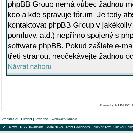
phpBB Group nemá vůbec žádnou moc 
kdo a kde spravuje fórum. Je tedy a
kontaktovat phpBB Group v jakékoliv p
pomluvy, atd.) nepřímo spojený s p
software phpBB. Pokud zašlete e-mai
třetí stranou, neočekávejte žádnou o
Návrat nahoru
phpBB
Powered by
© 2001, 
Webmaster
|
Hledání
|
Statistiky
|
Syndikační kanály
RSS News
|
RSS Downloads
|
Atom News
|
Atom Downloads
|
Plucker Text
|
Plucker Color