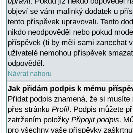
upravit
. Pokud již někdo odpověděl na
objeví se vám malinký dodatek u přísp
tento příspěvek upravovali. Tento do
nikdo neodpověděl nebo pokud moderá
příspěvek (ti by měli sami zanechat v
uživatelé nemohou příspěvek smazat,
odpověděl.
Návrat nahoru
Jak přidám podpis k mému příspě
Přidat podpis znamená, že si musíte n
přes stránku
Profil
. Podpis můžete p
zatržením položky
Připojit podpis
. Mů
pro všechny vaše příspěvky zaškrtnut