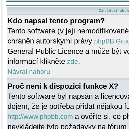
Záležitosti oko
Kdo napsal tento program?
Tento software (v její nemodifikované
chráněn autorskými právy
phpBB Gro
General Public Licence a může být vo
informací klikněte
.
zde
Návrat nahoru
Proč není k dispozici funkce X?
Tento software byl napsán a licenco
dojem, že je potřeba přidat nějakou f
a ověřte si, co 
http://www.phpbb.com
nevkládejte tyto požadavky na fóru