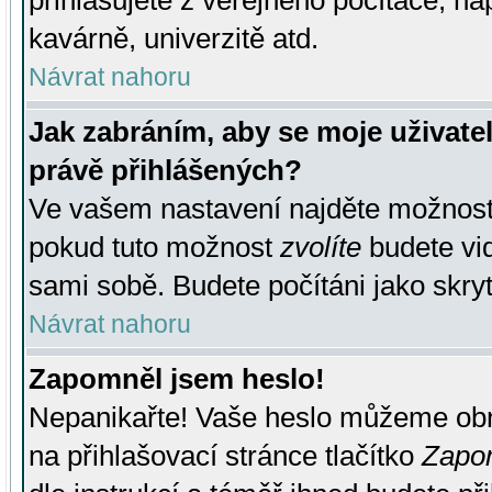
přihlašujete z veřejného počítače, na
kavárně, univerzitě atd.
Návrat nahoru
Jak zabráním, aby se moje uživate
právě přihlášených?
Ve vašem nastavení najděte možnos
pokud tuto možnost
zvolíte
budete vid
sami sobě. Budete počítáni jako skryt
Návrat nahoru
Zapomněl jsem heslo!
Nepanikařte! Vaše heslo můžeme obn
na přihlašovací stránce tlačítko
Zapom