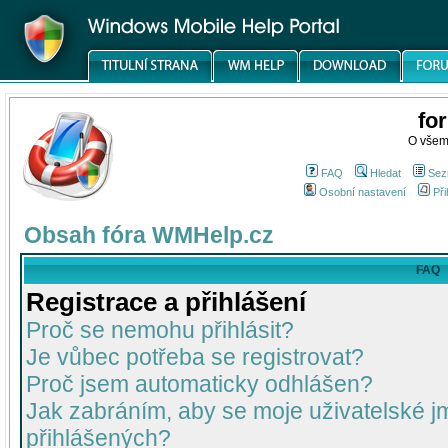
fo
O všem
FAQ
Hledat
Sez
Osobní nastavení
Při
Obsah fóra WMHelp.cz
FAQ
Registrace a přihlášení
Proč se nemohu přihlásit?
Je vůbec potřeba se registrovat?
Proč jsem automaticky odhlášen?
Jak zabráním, aby se moje uživatelské 
přihlášených?