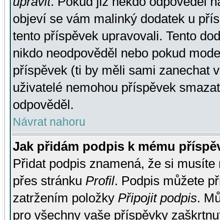
upravit
. Pokud již někdo odpověděl na
objeví se vám malinký dodatek u přísp
tento příspěvek upravovali. Tento do
nikdo neodpověděl nebo pokud moderá
příspěvek (ti by měli sami zanechat v
uživatelé nemohou příspěvek smazat,
odpověděl.
Návrat nahoru
Jak přidám podpis k mému příspě
Přidat podpis znamená, že si musíte n
přes stránku
Profil
. Podpis můžete p
zatržením položky
Připojit podpis
. Mů
pro všechny vaše příspěvky zaškrtnut