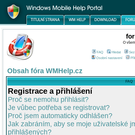
fo
O všem
FAQ
Hledat
Sez
Osobní nastavení
Při
Obsah fóra WMHelp.cz
FAQ
Registrace a přihlášení
Proč se nemohu přihlásit?
Je vůbec potřeba se registrovat?
Proč jsem automaticky odhlášen?
Jak zabráním, aby se moje uživatelské 
přihlášených?