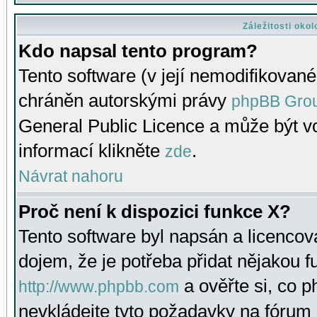
Záležitosti oko
Kdo napsal tento program?
Tento software (v její nemodifikované
chráněn autorskými právy
phpBB Gro
General Public Licence a může být vo
informací klikněte
.
zde
Návrat nahoru
Proč není k dispozici funkce X?
Tento software byl napsán a licenco
dojem, že je potřeba přidat nějakou f
a ověřte si, co 
http://www.phpbb.com
nevkládejte tyto požadavky na fóru