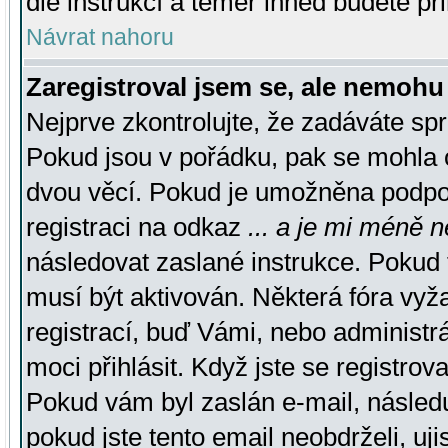
dle instrukcí a téměř ihned budete př
Návrat nahoru
Zaregistroval jsem se, ale nemohu 
Nejprve zkontrolujte, že zadáváte sp
Pokud jsou v pořádku, pak se mohla o
dvou věcí. Pokud je umožněna podpora
registraci na odkaz
... a je mi méně n
následovat zaslané instrukce. Pokud t
musí být aktivován. Některá fóra vyž
registrací, buď Vámi, nebo administr
moci přihlásit. Když jste se registrova
Pokud vám byl zaslán e-mail, násled
pokud jste tento email neobdrželi, uj