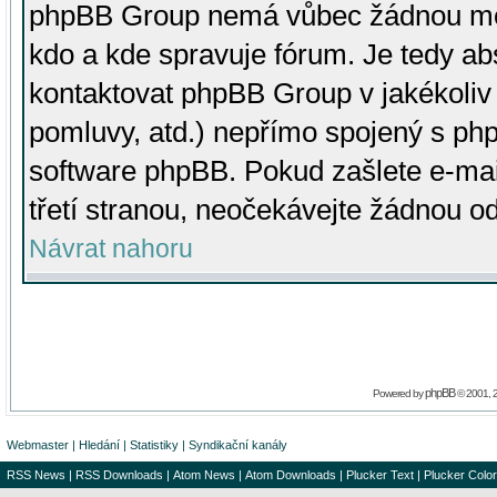
phpBB Group nemá vůbec žádnou moc 
kdo a kde spravuje fórum. Je tedy a
kontaktovat phpBB Group v jakékoliv p
pomluvy, atd.) nepřímo spojený s p
software phpBB. Pokud zašlete e-mai
třetí stranou, neočekávejte žádnou o
Návrat nahoru
phpBB
Powered by
© 2001, 
Webmaster
|
Hledání
|
Statistiky
|
Syndikační kanály
RSS News
|
RSS Downloads
|
Atom News
|
Atom Downloads
|
Plucker Text
|
Plucker Color