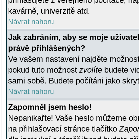
přihlašujete z veřejného počítače, na
kavárně, univerzitě atd.
Návrat nahoru
Jak zabráním, aby se moje uživate
právě přihlášených?
Ve vašem nastavení najděte možnos
pokud tuto možnost
zvolíte
budete vid
sami sobě. Budete počítáni jako skryt
Návrat nahoru
Zapomněl jsem heslo!
Nepanikařte! Vaše heslo můžeme obn
na přihlašovací stránce tlačítko
Zapom