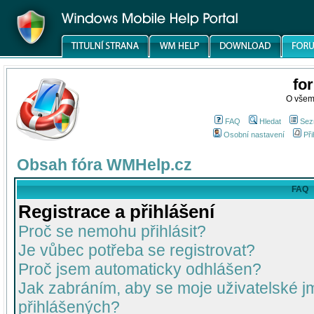
fo
O všem
FAQ
Hledat
Sez
Osobní nastavení
Při
Obsah fóra WMHelp.cz
FAQ
Registrace a přihlášení
Proč se nemohu přihlásit?
Je vůbec potřeba se registrovat?
Proč jsem automaticky odhlášen?
Jak zabráním, aby se moje uživatelské 
přihlášených?