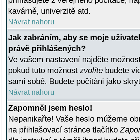
přihlašujete z veřejného počítače, na
kavárně, univerzitě atd.
Návrat nahoru
Jak zabráním, aby se moje uživate
právě přihlášených?
Ve vašem nastavení najděte možnos
pokud tuto možnost
zvolíte
budete vid
sami sobě. Budete počítáni jako skryt
Návrat nahoru
Zapomněl jsem heslo!
Nepanikařte! Vaše heslo můžeme obn
na přihlašovací stránce tlačítko
Zapom