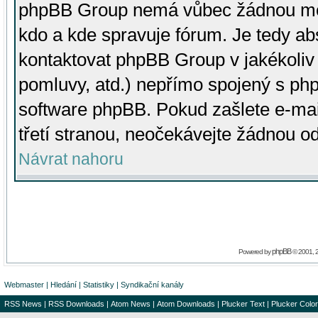
phpBB Group nemá vůbec žádnou moc 
kdo a kde spravuje fórum. Je tedy a
kontaktovat phpBB Group v jakékoliv p
pomluvy, atd.) nepřímo spojený s p
software phpBB. Pokud zašlete e-mai
třetí stranou, neočekávejte žádnou o
Návrat nahoru
phpBB
Powered by
© 2001, 
Webmaster
|
Hledání
|
Statistiky
|
Syndikační kanály
RSS News
|
RSS Downloads
|
Atom News
|
Atom Downloads
|
Plucker Text
|
Plucker Color