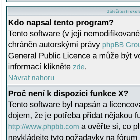
Záležitosti oko
Kdo napsal tento program?
Tento software (v její nemodifikované
chráněn autorskými právy
phpBB Gro
General Public Licence a může být vo
informací klikněte
.
zde
Návrat nahoru
Proč není k dispozici funkce X?
Tento software byl napsán a licenco
dojem, že je potřeba přidat nějakou f
a ověřte si, co 
http://www.phpbb.com
nevkládejte tyto požadavky na fóru