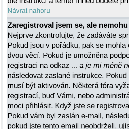
dle instrukcí a téměř ihned budete př
Návrat nahoru
Zaregistroval jsem se, ale nemohu 
Nejprve zkontrolujte, že zadáváte sp
Pokud jsou v pořádku, pak se mohla o
dvou věcí. Pokud je umožněna podpora
registraci na odkaz
... a je mi méně n
následovat zaslané instrukce. Pokud t
musí být aktivován. Některá fóra vyž
registrací, buď Vámi, nebo administr
moci přihlásit. Když jste se registrova
Pokud vám byl zaslán e-mail, násled
pokud jste tento email neobdrželi, uj