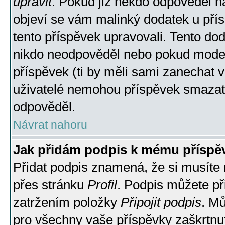
upravit
. Pokud již někdo odpověděl na
objeví se vám malinký dodatek u přísp
tento příspěvek upravovali. Tento do
nikdo neodpověděl nebo pokud moderá
příspěvek (ti by měli sami zanechat v
uživatelé nemohou příspěvek smazat,
odpověděl.
Návrat nahoru
Jak přidám podpis k mému příspě
Přidat podpis znamená, že si musíte n
přes stránku
Profil
. Podpis můžete p
zatržením položky
Připojit podpis
. Mů
pro všechny vaše příspěvky zaškrtnut