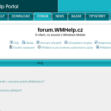
forum.WMHelp.cz
O všem, co souvisí s Windows Mobile
FAQ
Hledat
Seznam uživatelů
Uživatelské skupiny
Registrac
Osobní nastavení
Přihlásit se pro kontrolu soukromých zpráv
Přihlášen
FAQ
jevilo v seznamu právě přihlášených?
nemohu přihlásit?!
!