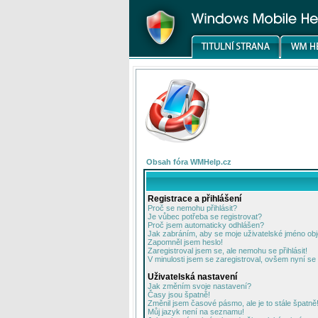
Obsah fóra WMHelp.cz
Registrace a přihlášení
Proč se nemohu přihlásit?
Je vůbec potřeba se registrovat?
Proč jsem automaticky odhlášen?
Jak zabráním, aby se moje uživatelské jméno ob
Zapomněl jsem heslo!
Zaregistroval jsem se, ale nemohu se přihlásit!
V minulosti jsem se zaregistroval, ovšem nyní se 
Uživatelská nastavení
Jak změním svoje nastavení?
Časy jsou špatně!
Změnil jsem časové pásmo, ale je to stále špatně
Můj jazyk není na seznamu!