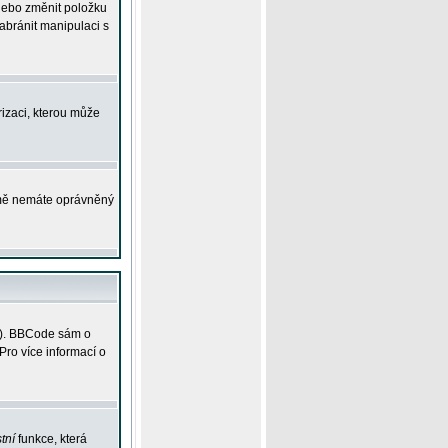
 nebo změnit položku
abránit manipulaci s
rizaci, kterou může
ejmě nemáte oprávněný
ky). BBCode sám o
Pro více informací o
tní
funkce, která