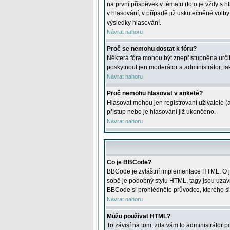
na první příspěvek v tématu (toto je vždy 
v hlasování, v případě již uskutečněné volb
výsledky hlasování.
Návrat nahoru
Proč se nemohu dostat k fóru?
Některá fóra mohou být znepřístupněna určitý
poskytnout jen moderátor a administrátor, tak
Návrat nahoru
Proč nemohu hlasovat v anketě?
Hlasovat mohou jen registrovaní uživatelé (
přístup nebo je hlasování již ukončeno.
Návrat nahoru
Co je BBCode?
BBCode je zvláštní implementace HTML. O je
sobě je podobný stylu HTML, tagy jsou uzavřen
BBCode si prohlédněte průvodce, kterého si
Návrat nahoru
Můžu používat HTML?
To závisí na tom, zda vám to administrátor po