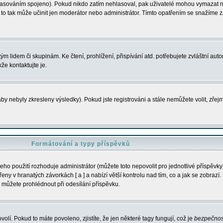
s hlasováním spojeno). Pokud nikdo zatím nehlasoval, pak uživatelé mohou vymazat
y to tak může učinit jen moderátor nebo administrátor. Tímto opatřením se snažíme z
m lidem či skupinám. Ke čtení, prohlížení, přispívání atd. potřebujete zvláštní auto
že kontaktujte je.
aby nebyly zkresleny výsledky). Pokud jste registrováni a stále nemůžete volit, zř
Formátování a typy příspěvků
ho použití rozhoduje administrátor (můžete toto nepovolit pro jednotlivé příspěv
y v hranatých závorkách [ a ] a nabízí větší kontrolu nad tím, co a jak se zobrazí. 
 můžete prohlédnout při odesílání příspěvku.
volí. Pokud to máte povoleno, zjistíte, že jen některé tagy fungují, což je
bezpečnos