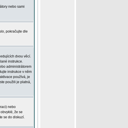
rátory nebo sami
slo
, pokračujte dle
edujících dvou věcí.
lané instrukce.
 nebo administrátorem
dujte instrukce v něm
aktivace používá, je
ste použili je platná,
traci) nebo
 obvyklé, že se
te se do diskuzí.