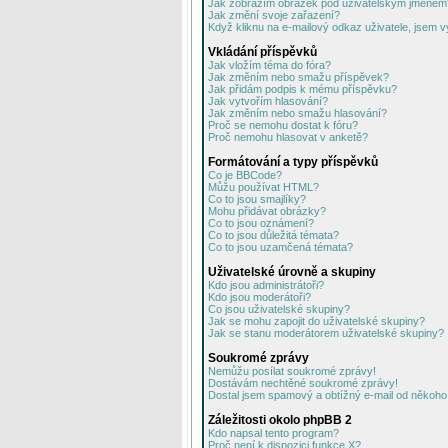
Jak zobrazím obrázek pod uživatelským jménem
Jak změní svoje zařazení?
Když kliknu na e-mailový odkaz uživatele, jsem v
Vkládání příspěvků
Jak vložím téma do fóra?
Jak změním nebo smažu příspěvek?
Jak přidám podpis k mému příspěvku?
Jak vytvořím hlasování?
Jak změním nebo smažu hlasování?
Proč se nemohu dostat k fóru?
Proč nemohu hlasovat v anketě?
Formátování a typy příspěvků
Co je BBCode?
Můžu používat HTML?
Co to jsou smajlíky?
Mohu přidávat obrázky?
Co to jsou oznámení?
Co to jsou důležitá témata?
Co to jsou uzamčená témata?
Uživatelské úrovně a skupiny
Kdo jsou administrátoři?
Kdo jsou moderátoři?
Co jsou uživatelské skupiny?
Jak se mohu zapojit do uživatelské skupiny?
Jak se stanu moderátorem uživatelské skupiny?
Soukromé zprávy
Nemůžu posílat soukromé zprávy!
Dostávám nechtěné soukromé zprávy!
Dostal jsem spamový a obtížný e-mail od někoho 
Záležitosti okolo phpBB 2
Kdo napsal tento program?
Proč není k dispozici funkce X?