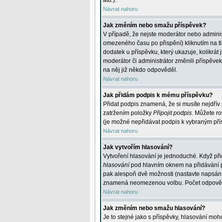
atd.
).
Návrat nahoru
Jak změním nebo smažu příspěvek?
V případě, že nejste moderátor nebo adminis
omezeného času po přispění) kliknutím na t
dodatek u příspěvku, který ukazuje, kolikrá
moderátor či administrátor změnili příspěve
na něj již někdo odpověděl.
Návrat nahoru
Jak přidám podpis k mému příspěvku?
Přidat podpis znamená, že si musíte nejdřív 
zatržením položky
Připojit podpis
. Můžete ro
(je možné nepřidávat podpis k vybraným pří
Návrat nahoru
Jak vytvořím hlasování?
Vytvoření hlasování je jednoduché. Když při
hlasování
pod hlavním oknem na přidávání př
pak alespoň dvě možnosti (nastavte napsán
znamená neomezenou volbu. Počet odpovědí, 
Návrat nahoru
Jak změním nebo smažu hlasování?
Je to stejné jako s příspěvky, hlasování m