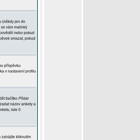
u (někdy jen do
í se vám malinký
odpověděl nebo pokud
íspěvek smazat, pokud
mu příspěvku
ka v nastavení profilu
ět tlačítko
Přidat
 zadat název ankety a
anketu, kde 0
zahájíte kliknutím