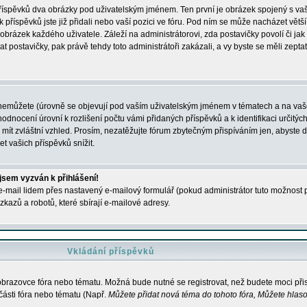
 příspěvků dva obrázky pod uživatelským jménem. Ten první je obrázek spojený s vaš
ik příspěvků jste již přidali nebo vaší pozici ve fóru. Pod ním se může nacházet vět
í obrázek každého uživatele. Záleží na administrátorovi, zda postavičky povolí či jak 
postavičky, pak právě tehdy toto administrátoři zakázali, a vy byste se měli zepta
nemůžete (úrovně se objevují pod vaším uživatelským jménem v tématech a na vaše
odnocení úrovní k rozlišení počtu vámi přidaných příspěvků a k identifikaci určitých
ít zvláštní vzhled. Prosím, nezatěžujte fórum zbytečným přispíváním jen, abyste d
 vašich příspěvků snížit.
 jsem vyzván k přihlášení!
-mail lidem přes nastavený e-mailový formulář (pokud administrátor tuto možnost po
azů a robotů, které sbírají e-mailové adresy.
Vkládání příspěvků
 obrazovce fóra nebo tématu. Možná bude nutné se registrovat, než budete moci přis
části fóra nebo tématu (Např.
Můžete přidat nová téma do tohoto fóra, Můžete hlasov