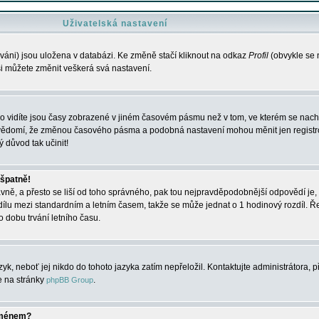
Uživatelská nastavení
váni) jsou uložena v databázi. Ke změně stačí kliknout na odkaz
Profil
(obvykle se n
 si můžete změnit veškerá svá nastavení.
o vidíte jsou časy zobrazené v jiném časovém pásmu než v tom, ve kterém se nacház
 vědomí, že změnou časového pásma a podobná nastavení mohou měnit jen registro
ý důvod tak učinit!
 špatně!
rávně, a přesto se liší od toho správného, pak tou nejpravděpodobnější odpovědí je, 
dílu mezi standardním a letním časem, takže se může jednat o 1 hodinový rozdíl. 
dobu trvání letního času.
yk, neboť jej nikdo do tohoto jazyka zatím nepřeložil. Kontaktujte administrátora, p
te na stránky
.
phpBB Group
jménem?