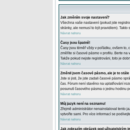
Jak změním svoje nastavení?
Všechna vaše nastavení (pokud jste registro
stránky, ale nemusí to být pravidlem). Takto
Návrat nahoru
Časy jsou špatně!
Časy jsou téměř vždy v pořádku, ovšem to, c
změňte si časové pásmo v profilu. Berte na
Takže pokud nejste registrováni, toto je dobr
Návrat nahoru
Změnil jsem časové pásmo, ale je to stále
Jste si jisti, že jste zadali časové pásmo sp
čas. Fórum není stavěno na uplatňování roz
posunutí časového pásma o jednu hodinu po 
Návrat nahoru
Můj jazyk není na seznamu!
Zřejmě administrátor nenainstaloval tento jaz
vytvořte sami. Pro více informací se podívej
Návrat nahoru
Jak zobrazím obrázek pod uživatelským 