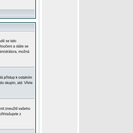
adě se tato
yloučeni a stále se
ministrátora, možná
á přístup k ostatním
o skupin, atd. Vřele
nit zneužití vašeho
přihlašujete z