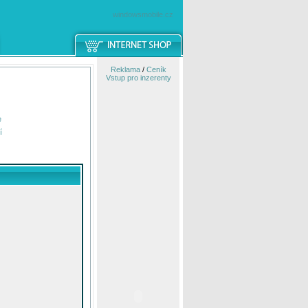
windowsmobile.cz
Reklama
/
Ceník
Vstup pro inzerenty
e
í