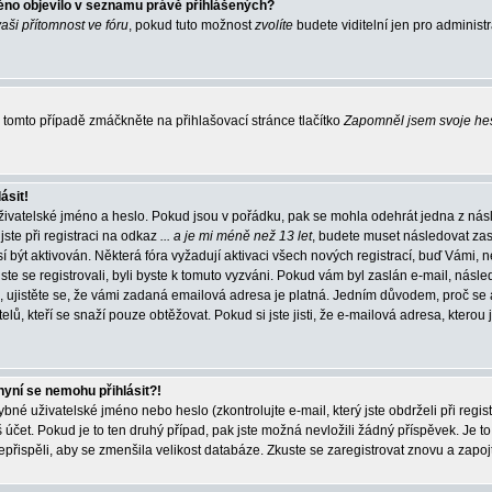
éno objevilo v seznamu právě přihlášených?
vaši přítomnost ve fóru
, pokud tuto možnost
zvolíte
budete viditelní jen pro administ
tomto případě zmáčkněte na přihlašovací stránce tlačítko
Zapomněl jsem svoje he
ásit!
živatelské jméno a heslo. Pokud jsou v pořádku, pak se mohla odehrát jedna z násl
ste při registraci na odkaz
... a je mi méně než 13 let
, budete muset následovat zas
í být aktivován. Některá fóra vyžadují aktivaci všech nových registrací, buď Vámi,
jste se registrovali, byli byste k tomuto vyzváni. Pokud vám byl zaslán e-mail, násle
, ujistěte se, že vámi zadaná emailová adresa je platná. Jedním důvodem, proč se 
elů, kteří se snaží pouze obtěžovat. Pokud si jste jisti, že e-mailová adresa, kterou j
nyní se nemohu přihlásit?!
né uživatelské jméno nebo heslo (zkontrolujte e-mail, který jste obdrželi při regis
čet. Pokud je to ten druhý případ, pak jste možná nevložili žádný příspěvek. Je to
nepřispěli, aby se zmenšila velikost databáze. Zkuste se zaregistrovat znovu a zapoj