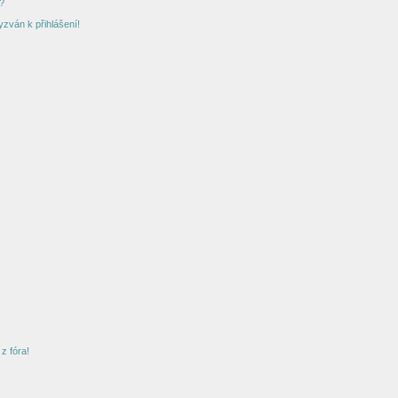
?
yzván k přihlášení!
z fóra!