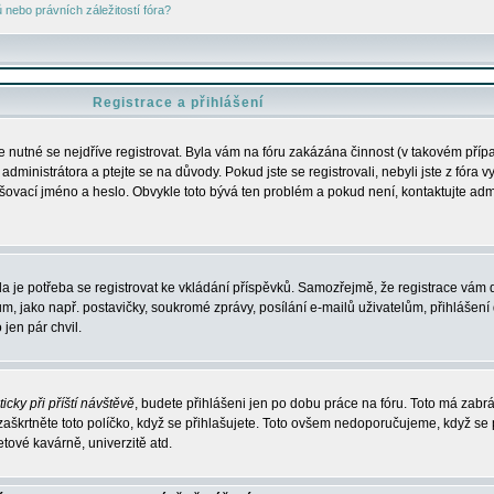
nebo právních záležitostí fóra?
Registrace a přihlášení
je nutné se nejdříve registrovat. Byla vám na fóru zakázána činnost (v takovém příp
dministrátora a ptejte se na důvody. Pokud jste se registrovali, nebyli jste z fóra v
lašovací jméno a heslo. Obvykle toto bývá ten problém a pokud není, kontaktujte ad
da je potřeba se registrovat ke vkládání příspěvků. Samozřejmě, že registrace vám d
ako např. postavičky, soukromé zprávy, posílání e-mailů uživatelům, přihlášení d
jen pár chvil.
icky při příští návštěvě
, budete přihlášeni jen po dobu práce na fóru. Toto má zabrá
 zaškrtněte toto políčko, když se přihlašujete. Toto ovšem nedoporučujeme, když se 
etové kavárně, univerzitě atd.