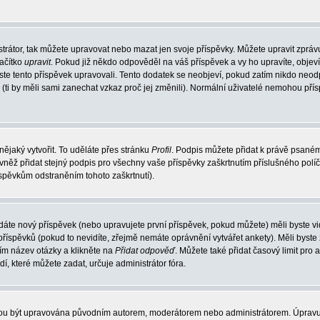
trátor, tak můžete upravovat nebo mazat jen svoje příspěvky. Můžete upravit zpráv
lačítko
upravit
. Pokud již někdo odpověděl na váš příspěvek a vy ho upravíte, objev
t jste tento příspěvek upravovali. Tento dodatek se neobjeví, pokud zatím nikdo ne
k (ti by měli sami zanechat vzkaz proč jej změnili). Normální uživatelé nemohou př
nějaký vytvořit. To uděláte přes stránku
Profil
. Podpis můžete přidat k právě psané
vněž přidat stejný podpis pro všechny vaše příspěvky zaškrtnutím příslušného políč
spěvkům odstraněním tohoto zaškrtnutí).
dáte nový příspěvek (nebo upravujete první příspěvek, pokud můžete) měli byste vid
íspěvků (pokud to nevidíte, zřejmě nemáte oprávnění vytvářet ankety). Měli byste
ím název otázky a klikněte na
Přidat odpověď
. Můžete také přidat časový limit pro 
které můžete zadat, určuje administrátor fóra.
ohou být upravována původním autorem, moderátorem nebo administrátorem. Úpravu 