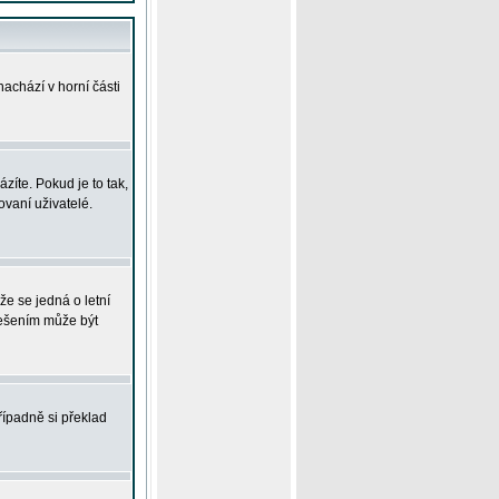
achází v horní části
íte. Pokud je to tak,
vaní uživatelé.
že se jedná o letní
Řešením může být
řípadně si překlad