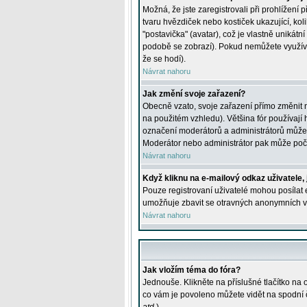
Možná, že jste zaregistrovali při prohlížení
tvaru hvězdiček nebo kostiček ukazující, kol
"postavička" (avatar), což je vlastně unikátn
podobě se zobrazí). Pokud nemůžete využívat 
že se hodí).
Návrat nahoru
Jak změní svoje zařazení?
Obecně vzato, svoje zařazení přímo změnit 
na použitém vzhledu). Většina fór používají h
označení moderátorů a administrátorů může m
Moderátor nebo administrátor pak může počet
Návrat nahoru
Když kliknu na e-mailový odkaz uživatele,
Pouze registrovaní uživatelé mohou posílat e
umožňuje zbavit se otravných anonymních vzk
Návrat nahoru
Jak vložím téma do fóra?
Jednouše. Klikněte na příslušné tlačítko na
co vám je povoleno můžete vidět na spodní 