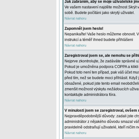
Jak zabráním, aby se moje uživatelské jm
Ve vašem nastavení najděte možnost
Skrýt 
sobě. Budete počítáni jako skrytý uživatel.
Návrat nahoru
Zapomněl jsem heslo!
Nepanikařte! Vaše heslo můžeme obnovit. V 
instrukcí a téměř ihned budete přihlášeni
Návrat nahoru
Zaregistroval jsem se, ale nemohu se přihl
Nejprve zkontrolujte, že zadáváte správné u
Pokud je umožněna podpora COPPA a klikli j
Pokud toto není ten případ, pak váš účet mus
před tím, než se budete moci přihlásit. Když 
obsažené, pokud jste tento email neobdrželi
zmenšit možnost výskytu
nežádoucích
uživat
kontaktujte administrátora fóra.
Návrat nahoru
V minulosti jsem se zaregistroval, ovšem 
Nejpravděpodobnější důvody: zadali jste chyb
administrátor z nějakého důvodu smazal váš ú
pravidelně odstraňují uživatelé, kteří ničím 
Návrat nahoru