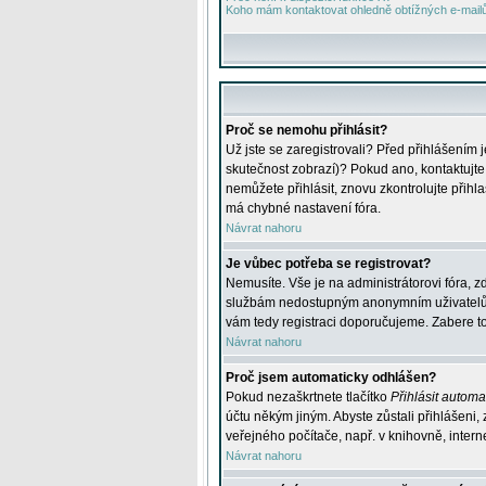
Koho mám kontaktovat ohledně obtížných e-mailů 
Proč se nemohu přihlásit?
Už jste se zaregistrovali? Před přihlášením 
skutečnost zobrazí)? Pokud ano, kontaktujte a
nemůžete přihlásit, znovu zkontrolujte přih
má chybné nastavení fóra.
Návrat nahoru
Je vůbec potřeba se registrovat?
Nemusíte. Vše je na administrátorovi fóra, z
službám nedostupným anonymním uživatelům, j
vám tedy registraci doporučujeme. Zabere to 
Návrat nahoru
Proč jsem automaticky odhlášen?
Pokud nezaškrtnete tlačítko
Přihlásit automat
účtu někým jiným. Abyste zůstali přihlášeni,
veřejného počítače, např. v knihovně, intern
Návrat nahoru