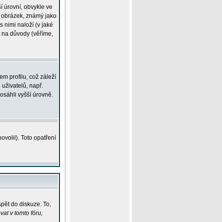
í úrovní, obvykle ve
ší obrázek, známý jako
s nimi naloží (v jaké
t na důvody (věříme,
m profilu, což záleží
 uživatelů, např.
osáhli vyšší úrovně.
volil). Toto opatření
pět do diskuze. To,
at v tomto fóru,