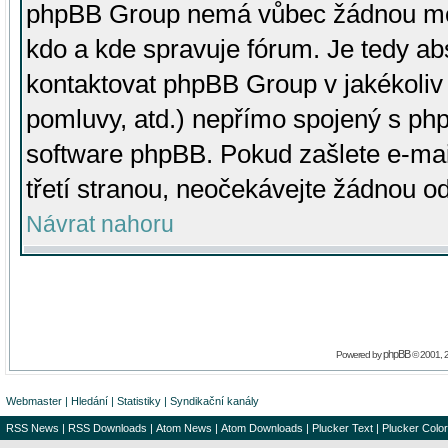
phpBB Group nemá vůbec žádnou moc 
kdo a kde spravuje fórum. Je tedy a
kontaktovat phpBB Group v jakékoliv p
pomluvy, atd.) nepřímo spojený s p
software phpBB. Pokud zašlete e-mai
třetí stranou, neočekávejte žádnou o
Návrat nahoru
phpBB
Powered by
© 2001, 
Webmaster
|
Hledání
|
Statistiky
|
Syndikační kanály
RSS News
|
RSS Downloads
|
Atom News
|
Atom Downloads
|
Plucker Text
|
Plucker Color