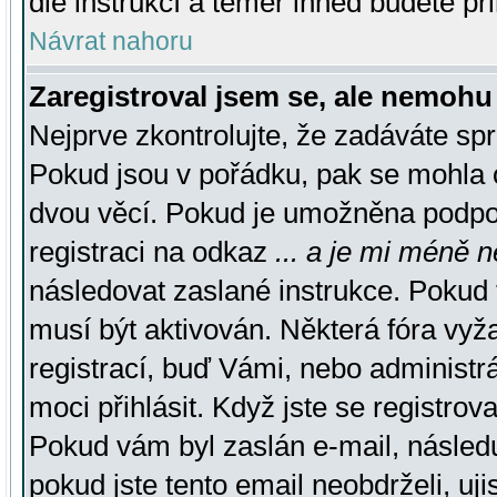
dle instrukcí a téměř ihned budete př
Návrat nahoru
Zaregistroval jsem se, ale nemohu 
Nejprve zkontrolujte, že zadáváte sp
Pokud jsou v pořádku, pak se mohla o
dvou věcí. Pokud je umožněna podpora
registraci na odkaz
... a je mi méně n
následovat zaslané instrukce. Pokud t
musí být aktivován. Některá fóra vyž
registrací, buď Vámi, nebo administr
moci přihlásit. Když jste se registrova
Pokud vám byl zaslán e-mail, násled
pokud jste tento email neobdrželi, uj