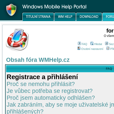
fo
O všem
FAQ
Hledat
Sez
Osobní nastavení
Při
Obsah fóra WMHelp.cz
FAQ
Registrace a přihlášení
Proč se nemohu přihlásit?
Je vůbec potřeba se registrovat?
Proč jsem automaticky odhlášen?
Jak zabráním, aby se moje uživatelské 
přihlášených?