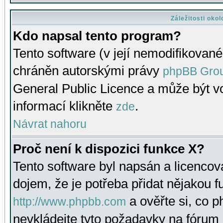
Záležitosti oko
Kdo napsal tento program?
Tento software (v její nemodifikované
chráněn autorskými právy
phpBB Gro
General Public Licence a může být vo
informací klikněte
.
zde
Návrat nahoru
Proč není k dispozici funkce X?
Tento software byl napsán a licenco
dojem, že je potřeba přidat nějakou f
a ověřte si, co 
http://www.phpbb.com
nevkládejte tyto požadavky na fóru