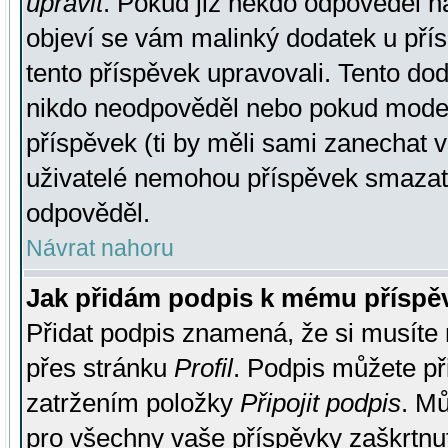
upravit
. Pokud již někdo odpověděl na
objeví se vám malinký dodatek u přísp
tento příspěvek upravovali. Tento do
nikdo neodpověděl nebo pokud moderá
příspěvek (ti by měli sami zanechat v
uživatelé nemohou příspěvek smazat,
odpověděl.
Návrat nahoru
Jak přidám podpis k mému příspě
Přidat podpis znamená, že si musíte n
přes stránku
Profil
. Podpis můžete p
zatržením položky
Připojit podpis
. Mů
pro všechny vaše příspěvky zaškrtnut