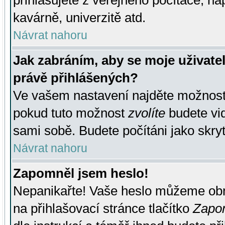
přihlašujete z veřejného počítače, na
kavárně, univerzitě atd.
Návrat nahoru
Jak zabráním, aby se moje uživate
právě přihlášených?
Ve vašem nastavení najděte možnos
pokud tuto možnost
zvolíte
budete vid
sami sobě. Budete počítáni jako skryt
Návrat nahoru
Zapomněl jsem heslo!
Nepanikařte! Vaše heslo můžeme obn
na přihlašovací stránce tlačítko
Zapom