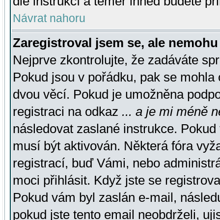
dle instrukcí a téměř ihned budete př
Návrat nahoru
Zaregistroval jsem se, ale nemohu 
Nejprve zkontrolujte, že zadáváte sp
Pokud jsou v pořádku, pak se mohla o
dvou věcí. Pokud je umožněna podpora
registraci na odkaz
... a je mi méně n
následovat zaslané instrukce. Pokud t
musí být aktivován. Některá fóra vyž
registrací, buď Vámi, nebo administr
moci přihlásit. Když jste se registrova
Pokud vám byl zaslán e-mail, násled
pokud jste tento email neobdrželi, uj