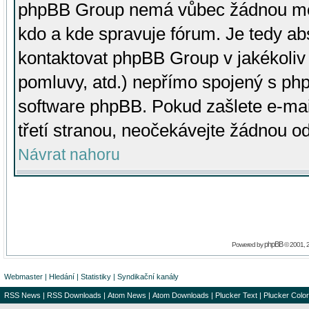
phpBB Group nemá vůbec žádnou moc 
kdo a kde spravuje fórum. Je tedy a
kontaktovat phpBB Group v jakékoliv p
pomluvy, atd.) nepřímo spojený s p
software phpBB. Pokud zašlete e-mai
třetí stranou, neočekávejte žádnou o
Návrat nahoru
phpBB
Powered by
© 2001, 
Webmaster
|
Hledání
|
Statistiky
|
Syndikační kanály
RSS News
|
RSS Downloads
|
Atom News
|
Atom Downloads
|
Plucker Text
|
Plucker Color