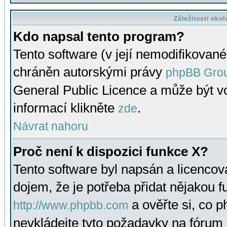
Záležitosti oko
Kdo napsal tento program?
Tento software (v její nemodifikované
chráněn autorskými právy
phpBB Gro
General Public Licence a může být vo
informací klikněte
.
zde
Návrat nahoru
Proč není k dispozici funkce X?
Tento software byl napsán a licenco
dojem, že je potřeba přidat nějakou f
a ověřte si, co 
http://www.phpbb.com
nevkládejte tyto požadavky na fóru