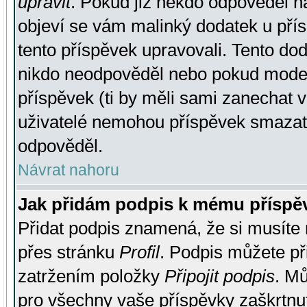
upravit
. Pokud již někdo odpověděl na
objeví se vám malinký dodatek u přísp
tento příspěvek upravovali. Tento do
nikdo neodpověděl nebo pokud moderá
příspěvek (ti by měli sami zanechat v
uživatelé nemohou příspěvek smazat,
odpověděl.
Návrat nahoru
Jak přidám podpis k mému příspě
Přidat podpis znamená, že si musíte n
přes stránku
Profil
. Podpis můžete p
zatržením položky
Připojit podpis
. Mů
pro všechny vaše příspěvky zaškrtnut