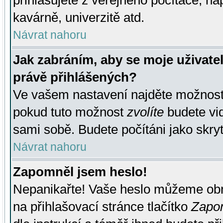
přihlašujete z veřejného počítače, na
kavárně, univerzitě atd.
Návrat nahoru
Jak zabráním, aby se moje uživate
právě přihlášených?
Ve vašem nastavení najděte možnos
pokud tuto možnost
zvolíte
budete vid
sami sobě. Budete počítáni jako skryt
Návrat nahoru
Zapomněl jsem heslo!
Nepanikařte! Vaše heslo můžeme obn
na přihlašovací stránce tlačítko
Zapom