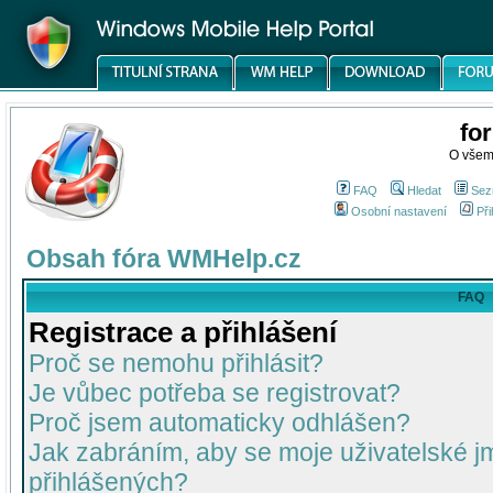
fo
O všem
FAQ
Hledat
Sez
Osobní nastavení
Při
Obsah fóra WMHelp.cz
FAQ
Registrace a přihlášení
Proč se nemohu přihlásit?
Je vůbec potřeba se registrovat?
Proč jsem automaticky odhlášen?
Jak zabráním, aby se moje uživatelské 
přihlášených?