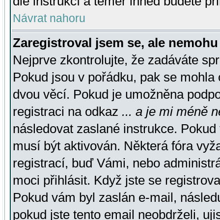
dle instrukcí a téměř ihned budete př
Návrat nahoru
Zaregistroval jsem se, ale nemohu 
Nejprve zkontrolujte, že zadáváte sp
Pokud jsou v pořádku, pak se mohla o
dvou věcí. Pokud je umožněna podpora
registraci na odkaz
... a je mi méně n
následovat zaslané instrukce. Pokud t
musí být aktivován. Některá fóra vyž
registrací, buď Vámi, nebo administr
moci přihlásit. Když jste se registrova
Pokud vám byl zaslán e-mail, násled
pokud jste tento email neobdrželi, uj