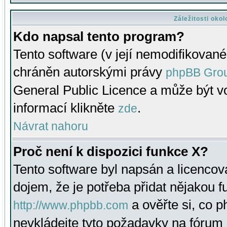
Záležitosti oko
Kdo napsal tento program?
Tento software (v její nemodifikované
chráněn autorskými právy
phpBB Gro
General Public Licence a může být vo
informací klikněte
.
zde
Návrat nahoru
Proč není k dispozici funkce X?
Tento software byl napsán a licenco
dojem, že je potřeba přidat nějakou f
a ověřte si, co 
http://www.phpbb.com
nevkládejte tyto požadavky na fóru