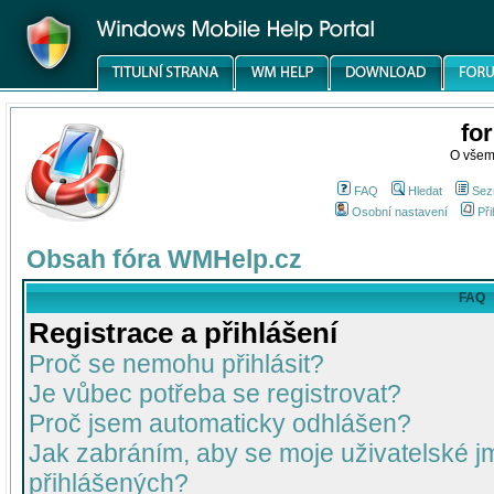
fo
O všem
FAQ
Hledat
Sez
Osobní nastavení
Při
Obsah fóra WMHelp.cz
FAQ
Registrace a přihlášení
Proč se nemohu přihlásit?
Je vůbec potřeba se registrovat?
Proč jsem automaticky odhlášen?
Jak zabráním, aby se moje uživatelské 
přihlášených?