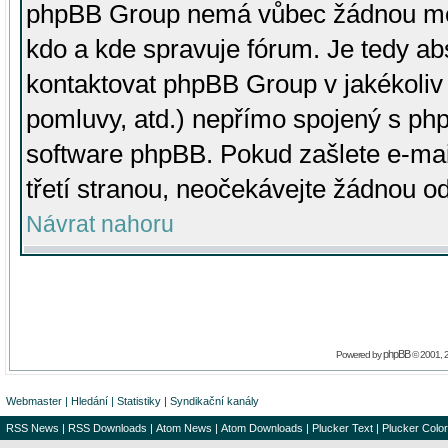
phpBB Group nemá vůbec žádnou moc 
kdo a kde spravuje fórum. Je tedy a
kontaktovat phpBB Group v jakékoliv p
pomluvy, atd.) nepřímo spojený s p
software phpBB. Pokud zašlete e-mai
třetí stranou, neočekávejte žádnou o
Návrat nahoru
phpBB
Powered by
© 2001, 
Webmaster
|
Hledání
|
Statistiky
|
Syndikační kanály
RSS News
|
RSS Downloads
|
Atom News
|
Atom Downloads
|
Plucker Text
|
Plucker Color