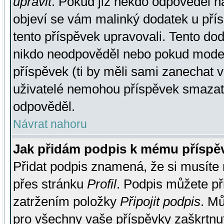
upravit
. Pokud již někdo odpověděl na
objeví se vám malinký dodatek u přísp
tento příspěvek upravovali. Tento do
nikdo neodpověděl nebo pokud moderá
příspěvek (ti by měli sami zanechat v
uživatelé nemohou příspěvek smazat,
odpověděl.
Návrat nahoru
Jak přidám podpis k mému příspě
Přidat podpis znamená, že si musíte n
přes stránku
Profil
. Podpis můžete p
zatržením položky
Připojit podpis
. Mů
pro všechny vaše příspěvky zaškrtnut