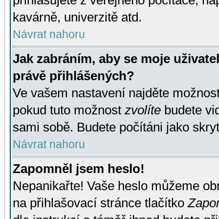
přihlašujete z veřejného počítače, na
kavárně, univerzitě atd.
Návrat nahoru
Jak zabráním, aby se moje uživate
právě přihlášených?
Ve vašem nastavení najděte možnos
pokud tuto možnost
zvolíte
budete vid
sami sobě. Budete počítáni jako skryt
Návrat nahoru
Zapomněl jsem heslo!
Nepanikařte! Vaše heslo můžeme obn
na přihlašovací stránce tlačítko
Zapom