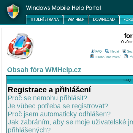
fo
O všem
FAQ
Hledat
Sez
Osobní nastavení
Při
Obsah fóra WMHelp.cz
FAQ
Registrace a přihlášení
Proč se nemohu přihlásit?
Je vůbec potřeba se registrovat?
Proč jsem automaticky odhlášen?
Jak zabráním, aby se moje uživatelské 
přihlášených?