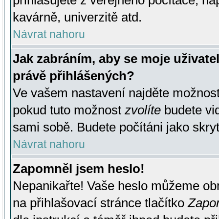
přihlašujete z veřejného počítače, na
kavárně, univerzitě atd.
Návrat nahoru
Jak zabráním, aby se moje uživate
právě přihlášených?
Ve vašem nastavení najděte možnos
pokud tuto možnost
zvolíte
budete vid
sami sobě. Budete počítáni jako skryt
Návrat nahoru
Zapomněl jsem heslo!
Nepanikařte! Vaše heslo můžeme obn
na přihlašovací stránce tlačítko
Zapom