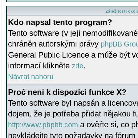
Záležitosti oko
Kdo napsal tento program?
Tento software (v její nemodifikované
chráněn autorskými právy
phpBB Gro
General Public Licence a může být vo
informací klikněte
.
zde
Návrat nahoru
Proč není k dispozici funkce X?
Tento software byl napsán a licenco
dojem, že je potřeba přidat nějakou f
a ověřte si, co 
http://www.phpbb.com
nevkládejte tyto požadavky na fóru