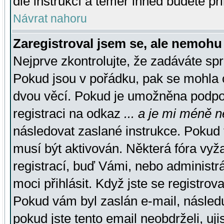
dle instrukcí a téměř ihned budete př
Návrat nahoru
Zaregistroval jsem se, ale nemohu 
Nejprve zkontrolujte, že zadáváte sp
Pokud jsou v pořádku, pak se mohla o
dvou věcí. Pokud je umožněna podpora
registraci na odkaz
... a je mi méně n
následovat zaslané instrukce. Pokud t
musí být aktivován. Některá fóra vyž
registrací, buď Vámi, nebo administr
moci přihlásit. Když jste se registrova
Pokud vám byl zaslán e-mail, násled
pokud jste tento email neobdrželi, uj