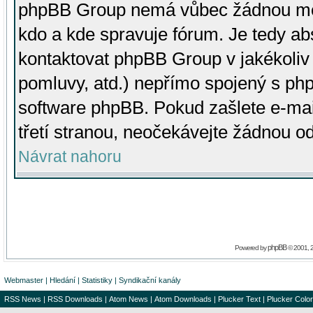
phpBB Group nemá vůbec žádnou moc 
kdo a kde spravuje fórum. Je tedy a
kontaktovat phpBB Group v jakékoliv p
pomluvy, atd.) nepřímo spojený s p
software phpBB. Pokud zašlete e-mai
třetí stranou, neočekávejte žádnou o
Návrat nahoru
phpBB
Powered by
© 2001, 
Webmaster
|
Hledání
|
Statistiky
|
Syndikační kanály
RSS News
|
RSS Downloads
|
Atom News
|
Atom Downloads
|
Plucker Text
|
Plucker Color