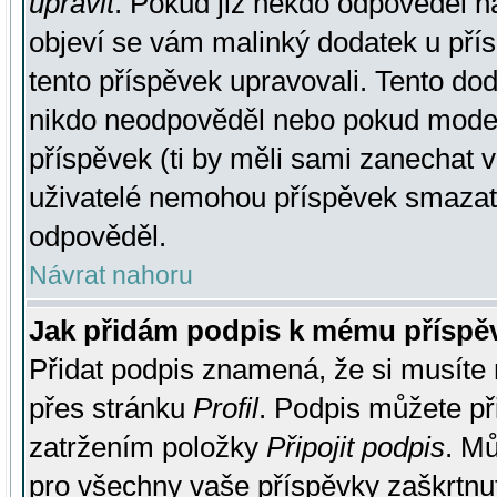
upravit
. Pokud již někdo odpověděl na
objeví se vám malinký dodatek u přísp
tento příspěvek upravovali. Tento do
nikdo neodpověděl nebo pokud moderá
příspěvek (ti by měli sami zanechat v
uživatelé nemohou příspěvek smazat,
odpověděl.
Návrat nahoru
Jak přidám podpis k mému příspě
Přidat podpis znamená, že si musíte n
přes stránku
Profil
. Podpis můžete p
zatržením položky
Připojit podpis
. Mů
pro všechny vaše příspěvky zaškrtnut