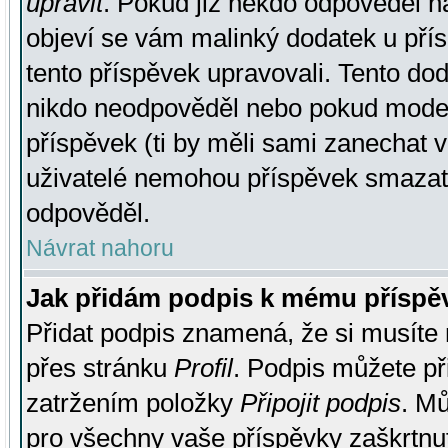
upravit
. Pokud již někdo odpověděl na
objeví se vám malinký dodatek u přísp
tento příspěvek upravovali. Tento do
nikdo neodpověděl nebo pokud moderá
příspěvek (ti by měli sami zanechat v
uživatelé nemohou příspěvek smazat,
odpověděl.
Návrat nahoru
Jak přidám podpis k mému příspě
Přidat podpis znamená, že si musíte n
přes stránku
Profil
. Podpis můžete p
zatržením položky
Připojit podpis
. Mů
pro všechny vaše příspěvky zaškrtnut