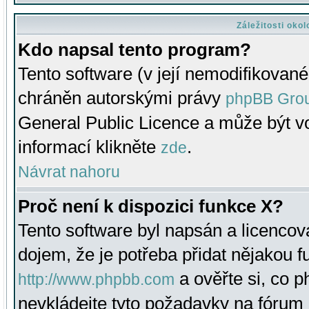
Záležitosti oko
Kdo napsal tento program?
Tento software (v její nemodifikované
chráněn autorskými právy
phpBB Gro
General Public Licence a může být vo
informací klikněte
.
zde
Návrat nahoru
Proč není k dispozici funkce X?
Tento software byl napsán a licenco
dojem, že je potřeba přidat nějakou f
a ověřte si, co 
http://www.phpbb.com
nevkládejte tyto požadavky na fóru