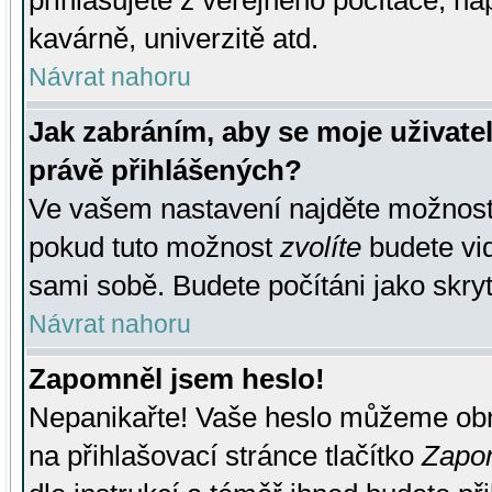
přihlašujete z veřejného počítače, na
kavárně, univerzitě atd.
Návrat nahoru
Jak zabráním, aby se moje uživate
právě přihlášených?
Ve vašem nastavení najděte možnos
pokud tuto možnost
zvolíte
budete vid
sami sobě. Budete počítáni jako skryt
Návrat nahoru
Zapomněl jsem heslo!
Nepanikařte! Vaše heslo můžeme obn
na přihlašovací stránce tlačítko
Zapom