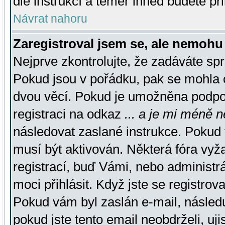
dle instrukcí a téměř ihned budete př
Návrat nahoru
Zaregistroval jsem se, ale nemohu 
Nejprve zkontrolujte, že zadáváte sp
Pokud jsou v pořádku, pak se mohla o
dvou věcí. Pokud je umožněna podpora
registraci na odkaz
... a je mi méně n
následovat zaslané instrukce. Pokud t
musí být aktivován. Některá fóra vyž
registrací, buď Vámi, nebo administr
moci přihlásit. Když jste se registrova
Pokud vám byl zaslán e-mail, násled
pokud jste tento email neobdrželi, uj