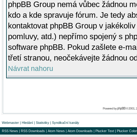
phpBB Group nemá vůbec žádnou moc 
kdo a kde spravuje fórum. Je tedy a
kontaktovat phpBB Group v jakékoliv p
pomluvy, atd.) nepřímo spojený s p
software phpBB. Pokud zašlete e-mai
třetí stranou, neočekávejte žádnou o
Návrat nahoru
phpBB
Powered by
© 2001, 
Webmaster
|
Hledání
|
Statistiky
|
Syndikační kanály
RSS News
|
RSS Downloads
|
Atom News
|
Atom Downloads
|
Plucker Text
|
Plucker Color