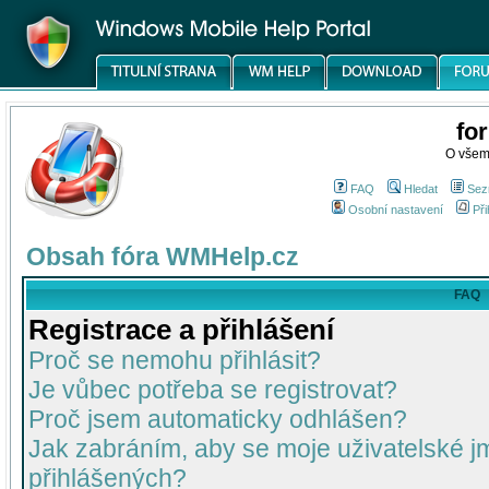
fo
O všem
FAQ
Hledat
Sez
Osobní nastavení
Při
Obsah fóra WMHelp.cz
FAQ
Registrace a přihlášení
Proč se nemohu přihlásit?
Je vůbec potřeba se registrovat?
Proč jsem automaticky odhlášen?
Jak zabráním, aby se moje uživatelské 
přihlášených?