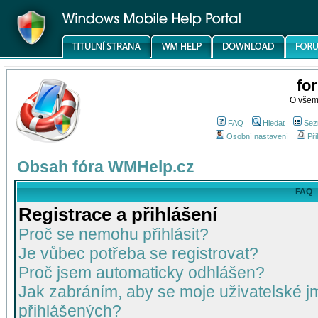
fo
O všem
FAQ
Hledat
Sez
Osobní nastavení
Při
Obsah fóra WMHelp.cz
FAQ
Registrace a přihlášení
Proč se nemohu přihlásit?
Je vůbec potřeba se registrovat?
Proč jsem automaticky odhlášen?
Jak zabráním, aby se moje uživatelské 
přihlášených?