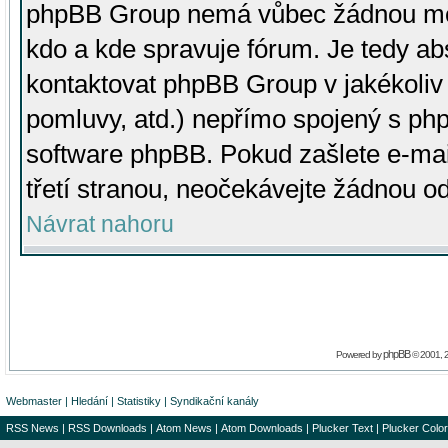
phpBB Group nemá vůbec žádnou moc 
kdo a kde spravuje fórum. Je tedy a
kontaktovat phpBB Group v jakékoliv p
pomluvy, atd.) nepřímo spojený s p
software phpBB. Pokud zašlete e-mai
třetí stranou, neočekávejte žádnou o
Návrat nahoru
phpBB
Powered by
© 2001, 
Webmaster
|
Hledání
|
Statistiky
|
Syndikační kanály
RSS News
|
RSS Downloads
|
Atom News
|
Atom Downloads
|
Plucker Text
|
Plucker Color