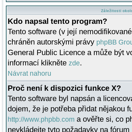
Záležitosti oko
Kdo napsal tento program?
Tento software (v její nemodifikované
chráněn autorskými právy
phpBB Gro
General Public Licence a může být vo
informací klikněte
.
zde
Návrat nahoru
Proč není k dispozici funkce X?
Tento software byl napsán a licenco
dojem, že je potřeba přidat nějakou f
a ověřte si, co 
http://www.phpbb.com
nevkládejte tyto požadavky na fóru