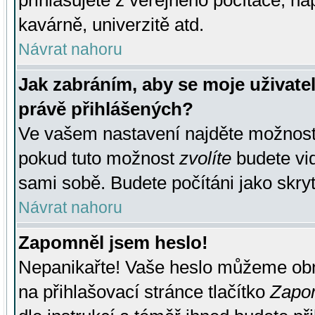
přihlašujete z veřejného počítače, na
kavárně, univerzitě atd.
Návrat nahoru
Jak zabráním, aby se moje uživate
právě přihlášených?
Ve vašem nastavení najděte možnos
pokud tuto možnost
zvolíte
budete vid
sami sobě. Budete počítáni jako skryt
Návrat nahoru
Zapomněl jsem heslo!
Nepanikařte! Vaše heslo můžeme obn
na přihlašovací stránce tlačítko
Zapom