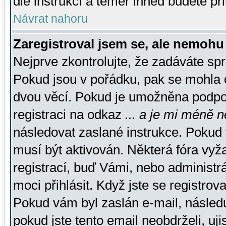
dle instrukcí a téměř ihned budete př
Návrat nahoru
Zaregistroval jsem se, ale nemohu 
Nejprve zkontrolujte, že zadáváte sp
Pokud jsou v pořádku, pak se mohla o
dvou věcí. Pokud je umožněna podpora
registraci na odkaz
... a je mi méně n
následovat zaslané instrukce. Pokud t
musí být aktivován. Některá fóra vyž
registrací, buď Vámi, nebo administr
moci přihlásit. Když jste se registrova
Pokud vám byl zaslán e-mail, násled
pokud jste tento email neobdrželi, uj