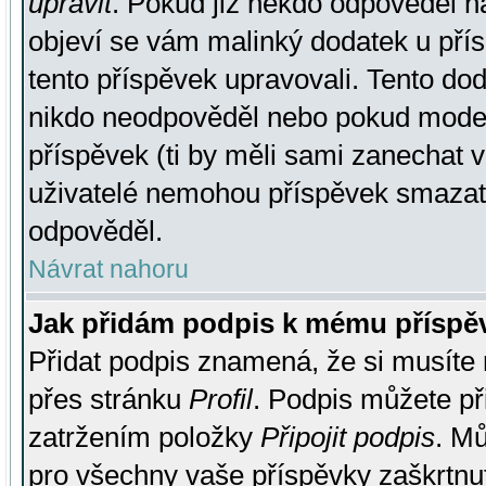
upravit
. Pokud již někdo odpověděl na
objeví se vám malinký dodatek u přísp
tento příspěvek upravovali. Tento do
nikdo neodpověděl nebo pokud moderá
příspěvek (ti by měli sami zanechat v
uživatelé nemohou příspěvek smazat,
odpověděl.
Návrat nahoru
Jak přidám podpis k mému příspě
Přidat podpis znamená, že si musíte n
přes stránku
Profil
. Podpis můžete p
zatržením položky
Připojit podpis
. Mů
pro všechny vaše příspěvky zaškrtnut