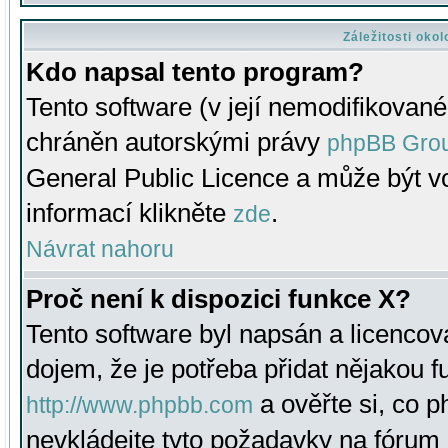
Záležitosti oko
Kdo napsal tento program?
Tento software (v její nemodifikované
chráněn autorskými právy
phpBB Gro
General Public Licence a může být vo
informací klikněte
.
zde
Návrat nahoru
Proč není k dispozici funkce X?
Tento software byl napsán a licenco
dojem, že je potřeba přidat nějakou f
a ověřte si, co 
http://www.phpbb.com
nevkládejte tyto požadavky na fóru