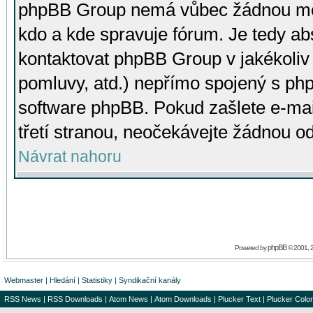
phpBB Group nemá vůbec žádnou moc 
kdo a kde spravuje fórum. Je tedy a
kontaktovat phpBB Group v jakékoliv p
pomluvy, atd.) nepřímo spojený s p
software phpBB. Pokud zašlete e-mai
třetí stranou, neočekávejte žádnou o
Návrat nahoru
phpBB
Powered by
© 2001, 
Webmaster
|
Hledání
|
Statistiky
|
Syndikační kanály
RSS News
|
RSS Downloads
|
Atom News
|
Atom Downloads
|
Plucker Text
|
Plucker Color