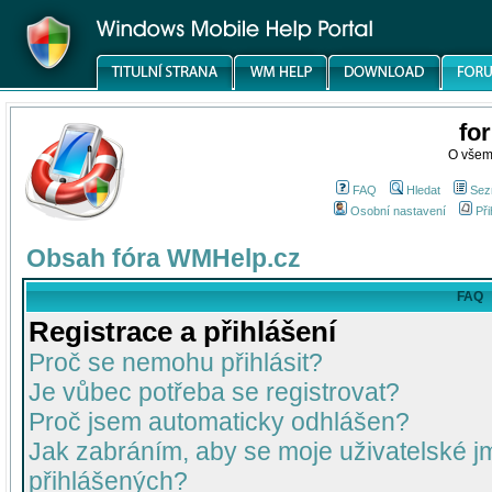
fo
O všem
FAQ
Hledat
Sez
Osobní nastavení
Při
Obsah fóra WMHelp.cz
FAQ
Registrace a přihlášení
Proč se nemohu přihlásit?
Je vůbec potřeba se registrovat?
Proč jsem automaticky odhlášen?
Jak zabráním, aby se moje uživatelské 
přihlášených?