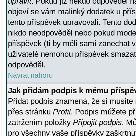
upravit
. Pokud již někdo odpověděl na
objeví se vám malinký dodatek u přísp
tento příspěvek upravovali. Tento do
nikdo neodpověděl nebo pokud moderá
příspěvek (ti by měli sami zanechat v
uživatelé nemohou příspěvek smazat,
odpověděl.
Návrat nahoru
Jak přidám podpis k mému příspě
Přidat podpis znamená, že si musíte n
přes stránku
Profil
. Podpis můžete p
zatržením položky
Připojit podpis
. Mů
pro všechny vaše příspěvky zaškrtnut