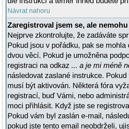
dle instrukcí a téměř ihned budete př
Návrat nahoru
Zaregistroval jsem se, ale nemohu 
Nejprve zkontrolujte, že zadáváte sp
Pokud jsou v pořádku, pak se mohla o
dvou věcí. Pokud je umožněna podpora
registraci na odkaz
... a je mi méně n
následovat zaslané instrukce. Pokud t
musí být aktivován. Některá fóra vyž
registrací, buď Vámi, nebo administr
moci přihlásit. Když jste se registrova
Pokud vám byl zaslán e-mail, násled
pokud jste tento email neobdrželi, uj