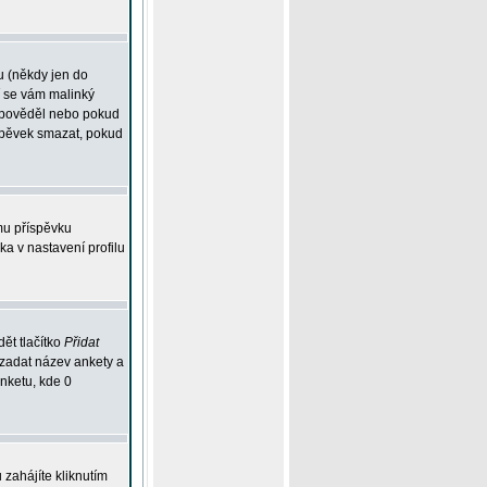
u (někdy jen do
í se vám malinký
odpověděl nebo pokud
íspěvek smazat, pokud
mu příspěvku
ka v nastavení profilu
ět tlačítko
Přidat
 zadat název ankety a
anketu, kde 0
zahájíte kliknutím