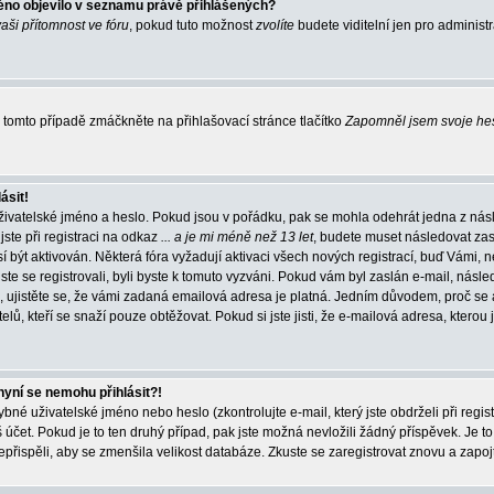
éno objevilo v seznamu právě přihlášených?
vaši přítomnost ve fóru
, pokud tuto možnost
zvolíte
budete viditelní jen pro administ
tomto případě zmáčkněte na přihlašovací stránce tlačítko
Zapomněl jsem svoje he
ásit!
živatelské jméno a heslo. Pokud jsou v pořádku, pak se mohla odehrát jedna z násl
ste při registraci na odkaz
... a je mi méně než 13 let
, budete muset následovat zas
í být aktivován. Některá fóra vyžadují aktivaci všech nových registrací, buď Vámi,
jste se registrovali, byli byste k tomuto vyzváni. Pokud vám byl zaslán e-mail, násle
, ujistěte se, že vámi zadaná emailová adresa je platná. Jedním důvodem, proč se 
elů, kteří se snaží pouze obtěžovat. Pokud si jste jisti, že e-mailová adresa, kterou j
nyní se nemohu přihlásit?!
né uživatelské jméno nebo heslo (zkontrolujte e-mail, který jste obdrželi při regis
čet. Pokud je to ten druhý případ, pak jste možná nevložili žádný příspěvek. Je to
nepřispěli, aby se zmenšila velikost databáze. Zkuste se zaregistrovat znovu a zapoj