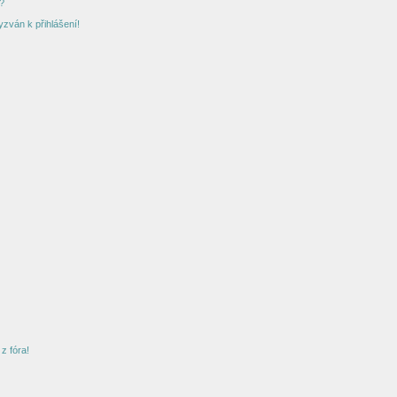
?
yzván k přihlášení!
z fóra!