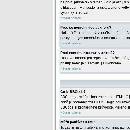
na první příspěvek v tématu (toto je vždy 
v hlasování, v případě již uskutečněné volb
výsledky hlasování.
Návrat nahoru
Proč se nemohu dostat k fóru?
Některá fóra mohou být znepřístupněna určitý
poskytnout jen moderátor a administrátor, tak
Návrat nahoru
Proč nemohu hlasovat v anketě?
Hlasovat mohou jen registrovaní uživatelé (
přístup nebo je hlasování již ukončeno.
Návrat nahoru
Co je BBCode?
BBCode je zvláštní implementace HTML. O je
sobě je podobný stylu HTML, tagy jsou uzavřen
BBCode si prohlédněte průvodce, kterého si
Návrat nahoru
Můžu používat HTML?
To závisí na tom, zda vám to administrátor po