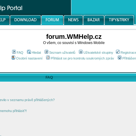
forum.WMHelp.cz
O všem, co souvisí s Windows Mobile
FAQ
Hledat
Seznam uživatelů
Uživatelské skupiny
Registrac
Osobní nastavení
Přihlásit se pro kontrolu soukromých zpráv
Přihlášen
FAQ
jevilo v seznamu právě přihlášených?
nemohu přihlásit?!
!