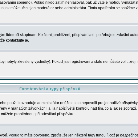
s hlasováním spojeno). Pokud nikdo zatím nehlasoval, pak uživatelé mohou vymazat
y to tak může učinit jen moderátor nebo administrátor. Tímto opatřením se snažíme z
m lidem či skupinám. Ke čtení, prohlížení, přispívání atd. potřebujete zvláštní auto
že kontaktujte je.
aby nebyly zkresleny výsledky). Pokud jste registrováni a stále nemůžete volit, zř
Formátování a typy příspěvků
ho použití rozhoduje administrátor (můžete toto nepovolit pro jednotlivé příspěv
y v hranatých závorkách [ a ] a nabízí větší kontrolu nad tím, co a jak se zobrazí. 
 můžete prohlédnout při odesílání příspěvku.
volí. Pokud to máte povoleno, zjistíte, že jen některé tagy fungují, což je
bezpečnos