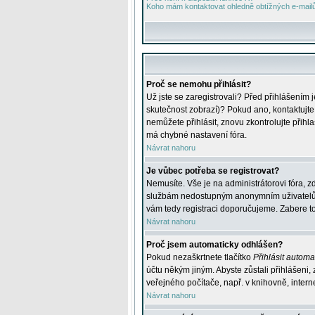
Koho mám kontaktovat ohledně obtížných e-mailů 
Proč se nemohu přihlásit?
Už jste se zaregistrovali? Před přihlášením 
skutečnost zobrazí)? Pokud ano, kontaktujte a
nemůžete přihlásit, znovu zkontrolujte přih
má chybné nastavení fóra.
Návrat nahoru
Je vůbec potřeba se registrovat?
Nemusíte. Vše je na administrátorovi fóra, z
službám nedostupným anonymním uživatelům, j
vám tedy registraci doporučujeme. Zabere to 
Návrat nahoru
Proč jsem automaticky odhlášen?
Pokud nezaškrtnete tlačítko
Přihlásit automat
účtu někým jiným. Abyste zůstali přihlášeni,
veřejného počítače, např. v knihovně, intern
Návrat nahoru