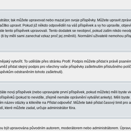
trátor, tak můžete upravovat nebo mazat jen svoje příspěvky. Můžete upravit zpráv
lačítko
upravit
. Pokud již někdo odpověděl na váš příspěvek a vy ho upravíte, objev
t jste tento příspěvek upravovali. Tento dodatek se neobjeví, pokud zatím nikdo ne
k (ti by měli sami zanechat vzkaz proč jej změnili). Normální uživatelé nemohou př
nějaký vytvořit. To uděláte přes stránku
Profil
. Podpis můžete přidat k právě psané
vněž přidat stejný podpis pro všechny vaše příspěvky zaškrtnutím příslušného políč
spěvkům odstraněním tohoto zaškrtnutí).
dáte nový příspěvek (nebo upravujete první příspěvek, pokud můžete) měli byste vid
íspěvků (pokud to nevidíte, zřejmě nemáte oprávnění vytvářet ankety). Měli byste
ím název otázky a klikněte na
Přidat odpověď
. Můžete také přidat časový limit pro 
které můžete zadat, určuje administrátor fóra.
ohou být upravována původním autorem, moderátorem nebo administrátorem. Úpravu 