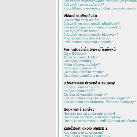
Jak zobrazím obrázek pod uživatelským jménem
Jak změní svoje zařazení?
Když kliknu na e-mailový odkaz uživatele, jsem v
Vkládání příspěvků
Jak vložím téma do fóra?
Jak změním nebo smažu příspěvek?
Jak přidám podpis k mému příspěvku?
Jak vytvořím hlasování?
Jak změním nebo smažu hlasování?
Proč se nemohu dostat k fóru?
Proč nemohu hlasovat v anketě?
Formátování a typy příspěvků
Co je BBCode?
Můžu používat HTML?
Co to jsou smajlíky?
Mohu přidávat obrázky?
Co to jsou oznámení?
Co to jsou důležitá témata?
Co to jsou uzamčená témata?
Uživatelské úrovně a skupiny
Kdo jsou administrátoři?
Kdo jsou moderátoři?
Co jsou uživatelské skupiny?
Jak se mohu zapojit do uživatelské skupiny?
Jak se stanu moderátorem uživatelské skupiny?
Soukromé zprávy
Nemůžu posílat soukromé zprávy!
Dostávám nechtěné soukromé zprávy!
Dostal jsem spamový a obtížný e-mail od někoho 
Záležitosti okolo phpBB 2
Kdo napsal tento program?
Proč není k dispozici funkce X?