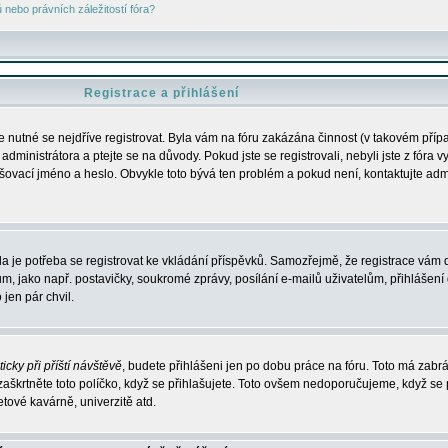
nebo právních záležitostí fóra?
Registrace a přihlášení
je nutné se nejdříve registrovat. Byla vám na fóru zakázána činnost (v takovém příp
dministrátora a ptejte se na důvody. Pokud jste se registrovali, nebyli jste z fóra v
lašovací jméno a heslo. Obvykle toto bývá ten problém a pokud není, kontaktujte ad
da je potřeba se registrovat ke vkládání příspěvků. Samozřejmě, že registrace vám d
ako např. postavičky, soukromé zprávy, posílání e-mailů uživatelům, přihlášení d
jen pár chvil.
icky při příští návštěvě
, budete přihlášeni jen po dobu práce na fóru. Toto má zabrá
 zaškrtněte toto políčko, když se přihlašujete. Toto ovšem nedoporučujeme, když se 
etové kavárně, univerzitě atd.