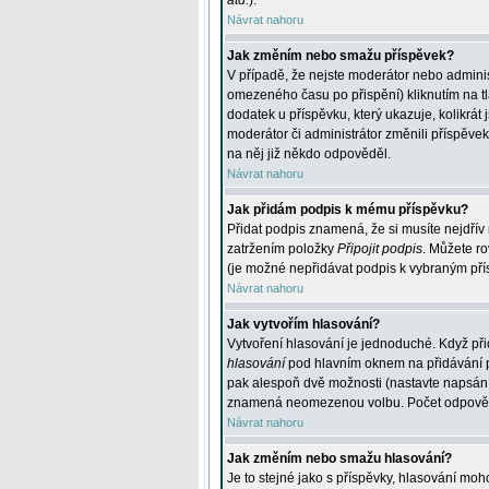
atd.
).
Návrat nahoru
Jak změním nebo smažu příspěvek?
V případě, že nejste moderátor nebo adminis
omezeného času po přispění) kliknutím na t
dodatek u příspěvku, který ukazuje, kolikrá
moderátor či administrátor změnili příspěve
na něj již někdo odpověděl.
Návrat nahoru
Jak přidám podpis k mému příspěvku?
Přidat podpis znamená, že si musíte nejdřív 
zatržením položky
Připojit podpis
. Můžete ro
(je možné nepřidávat podpis k vybraným pří
Návrat nahoru
Jak vytvořím hlasování?
Vytvoření hlasování je jednoduché. Když při
hlasování
pod hlavním oknem na přidávání př
pak alespoň dvě možnosti (nastavte napsán
znamená neomezenou volbu. Počet odpovědí, 
Návrat nahoru
Jak změním nebo smažu hlasování?
Je to stejné jako s příspěvky, hlasování m