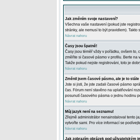
Jak změním svoje nastavení?
Všechna vaše nastavení (pokud jste registro
stránky, ale nemusí to být pravidlem). Takto
Návrat nahoru
Časy jsou špatně!
Časy jsou téměř vždy v pořádku, ovšem to, c
změňte si časové pásmo v profilu. Berte na
Takže pokud nejste registrováni, toto je dobr
Návrat nahoru
Změnil jsem časové pásmo, ale je to stále
Jste si jisti, že jste zadali časové pásmo sp
čas. Fórum není stavěno na uplatňování roz
posunutí časového pásma o jednu hodinu po 
Návrat nahoru
Můj jazyk není na seznamu!
Zřejmě administrátor nenainstaloval tento jaz
vytvořte sami. Pro více informací se podívej
Návrat nahoru
Jak zobrazím obrázek pod uživatelským 