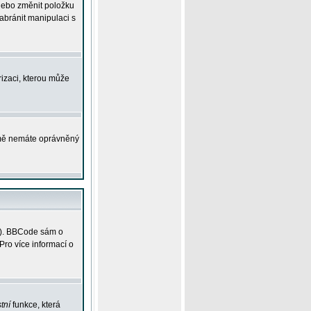
 nebo změnit položku
abránit manipulaci s
rizaci, kterou může
ejmě nemáte oprávněný
ky). BBCode sám o
Pro více informací o
tní
funkce, která