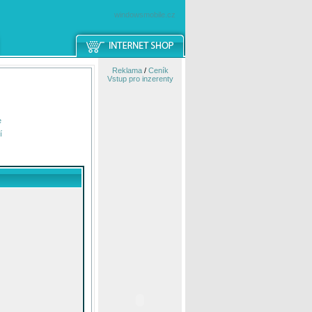
windowsmobile.cz
Reklama
/
Ceník
Vstup pro inzerenty
e
í