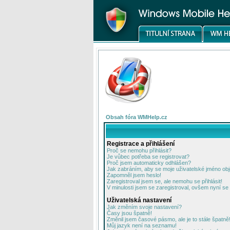
Obsah fóra WMHelp.cz
Registrace a přihlášení
Proč se nemohu přihlásit?
Je vůbec potřeba se registrovat?
Proč jsem automaticky odhlášen?
Jak zabráním, aby se moje uživatelské jméno ob
Zapomněl jsem heslo!
Zaregistroval jsem se, ale nemohu se přihlásit!
V minulosti jsem se zaregistroval, ovšem nyní se 
Uživatelská nastavení
Jak změním svoje nastavení?
Časy jsou špatně!
Změnil jsem časové pásmo, ale je to stále špatně
Můj jazyk není na seznamu!