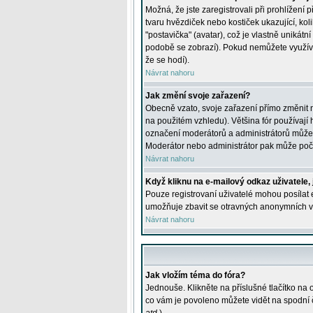
Možná, že jste zaregistrovali při prohlížení
tvaru hvězdiček nebo kostiček ukazující, kol
"postavička" (avatar), což je vlastně unikátn
podobě se zobrazí). Pokud nemůžete využívat 
že se hodí).
Návrat nahoru
Jak změní svoje zařazení?
Obecně vzato, svoje zařazení přímo změnit 
na použitém vzhledu). Většina fór používají h
označení moderátorů a administrátorů může m
Moderátor nebo administrátor pak může počet
Návrat nahoru
Když kliknu na e-mailový odkaz uživatele,
Pouze registrovaní uživatelé mohou posílat e
umožňuje zbavit se otravných anonymních vzk
Návrat nahoru
Jak vložím téma do fóra?
Jednouše. Klikněte na příslušné tlačítko na
co vám je povoleno můžete vidět na spodní 