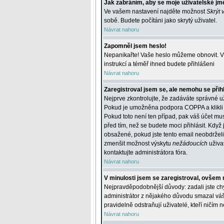
Jak zabráním, aby se moje uživatelské jm
Ve vašem nastavení najděte možnost
Skrýt 
sobě. Budete počítáni jako skrytý uživatel.
Návrat nahoru
Zapomněl jsem heslo!
Nepanikařte! Vaše heslo můžeme obnovit. V 
instrukcí a téměř ihned budete přihlášeni
Návrat nahoru
Zaregistroval jsem se, ale nemohu se přihl
Nejprve zkontrolujte, že zadáváte správné u
Pokud je umožněna podpora COPPA a klikli j
Pokud toto není ten případ, pak váš účet mus
před tím, než se budete moci přihlásit. Když 
obsažené, pokud jste tento email neobdrželi
zmenšit možnost výskytu
nežádoucích
uživat
kontaktujte administrátora fóra.
Návrat nahoru
V minulosti jsem se zaregistroval, ovšem 
Nejpravděpodobnější důvody: zadali jste chyb
administrátor z nějakého důvodu smazal váš ú
pravidelně odstraňují uživatelé, kteří ničím 
Návrat nahoru