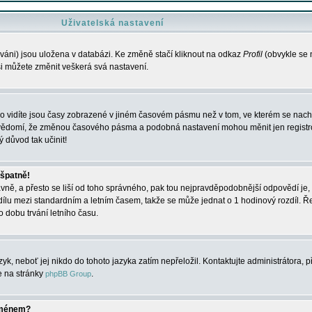
Uživatelská nastavení
váni) jsou uložena v databázi. Ke změně stačí kliknout na odkaz
Profil
(obvykle se n
 si můžete změnit veškerá svá nastavení.
o vidíte jsou časy zobrazené v jiném časovém pásmu než v tom, ve kterém se nacház
 vědomí, že změnou časového pásma a podobná nastavení mohou měnit jen registro
ý důvod tak učinit!
 špatně!
rávně, a přesto se liší od toho správného, pak tou nejpravděpodobnější odpovědí je, 
dílu mezi standardním a letním časem, takže se může jednat o 1 hodinový rozdíl. 
dobu trvání letního času.
yk, neboť jej nikdo do tohoto jazyka zatím nepřeložil. Kontaktujte administrátora, p
te na stránky
.
phpBB Group
jménem?