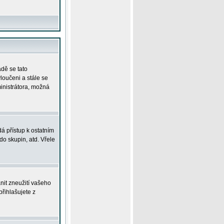
adě se tato
yloučeni a stále se
ministrátora, možná
á přístup k ostatním
o skupin, atd. Vřele
nit zneužití vašeho
přihlašujete z