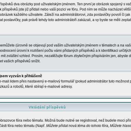
 příspěvků dva obrázky pod uživatelským jménem. Ten první je obrázek spojený s vaš
ik příspěvků jste již přidali nebo vaší pozici ve fóru. Pod ním se může nacházet vět
í obrázek každého uživatele. Záleží na administrátorovi, zda postavičky povolí či jak 
postavičky, pak právě tehdy toto administrátoři zakázali, a vy byste se měli zepta
nemůžete (úrovně se objevují pod vaším uživatelským jménem v tématech a na vaše
odnocení úrovní k rozlišení počtu vámi přidaných příspěvků a k identifikaci určitých
ít zvláštní vzhled. Prosím, nezatěžujte fórum zbytečným přispíváním jen, abyste d
 vašich příspěvků snížit.
 jsem vyzván k přihlášení!
-mail lidem přes nastavený e-mailový formulář (pokud administrátor tuto možnost po
azů a robotů, které sbírají e-mailové adresy.
Vkládání příspěvků
 obrazovce fóra nebo tématu. Možná bude nutné se registrovat, než budete moci přis
části fóra nebo tématu (Např.
Můžete přidat nová téma do tohoto fóra, Můžete hlasov