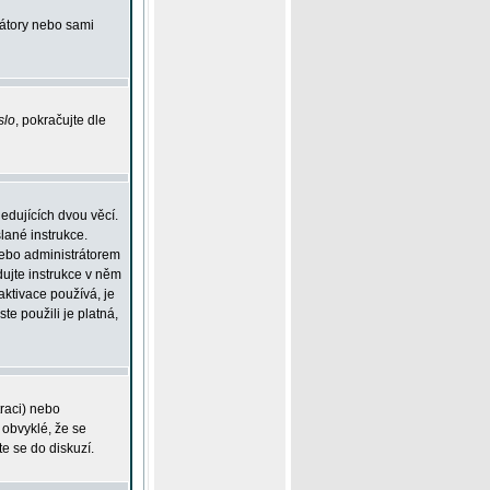
rátory nebo sami
slo
, pokračujte dle
edujících dvou věcí.
lané instrukce.
 nebo administrátorem
dujte instrukce v něm
aktivace používá, je
ste použili je platná,
traci) nebo
 obvyklé, že se
te se do diskuzí.