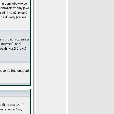
í úrovní, obvykle ve
ší obrázek, známý jako
s nimi naloží (v jaké
t na důvody (věříme,
m profilu, což záleží
 uživatelů, např.
osáhli vyšší úrovně.
volil). Toto opatření
pět do diskuze. To,
at v tomto fóru,