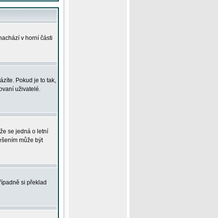
achází v horní části
íte. Pokud je to tak,
vaní uživatelé.
že se jedná o letní
Řešením může být
řípadně si překlad