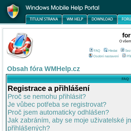
fo
O všem
FAQ
Hledat
Sez
Osobní nastavení
Při
Obsah fóra WMHelp.cz
FAQ
Registrace a přihlášení
Proč se nemohu přihlásit?
Je vůbec potřeba se registrovat?
Proč jsem automaticky odhlášen?
Jak zabráním, aby se moje uživatelské 
přihlášených?