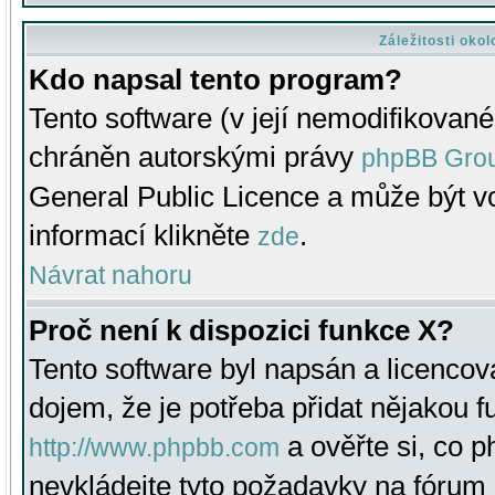
Záležitosti oko
Kdo napsal tento program?
Tento software (v její nemodifikované
chráněn autorskými právy
phpBB Gro
General Public Licence a může být vo
informací klikněte
.
zde
Návrat nahoru
Proč není k dispozici funkce X?
Tento software byl napsán a licenco
dojem, že je potřeba přidat nějakou f
a ověřte si, co 
http://www.phpbb.com
nevkládejte tyto požadavky na fóru