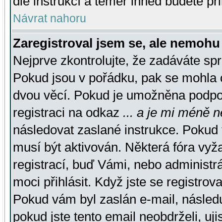
dle instrukcí a téměř ihned budete př
Návrat nahoru
Zaregistroval jsem se, ale nemohu 
Nejprve zkontrolujte, že zadáváte sp
Pokud jsou v pořádku, pak se mohla o
dvou věcí. Pokud je umožněna podpora
registraci na odkaz
... a je mi méně n
následovat zaslané instrukce. Pokud t
musí být aktivován. Některá fóra vyž
registrací, buď Vámi, nebo administr
moci přihlásit. Když jste se registrova
Pokud vám byl zaslán e-mail, násled
pokud jste tento email neobdrželi, uj