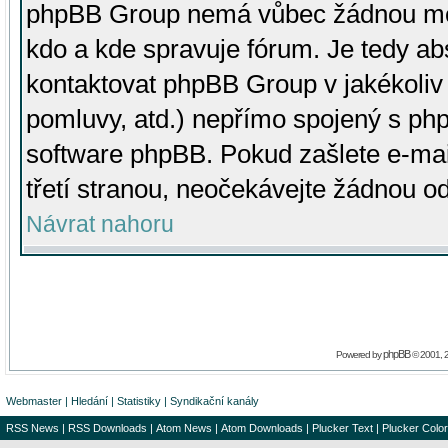
phpBB Group nemá vůbec žádnou moc 
kdo a kde spravuje fórum. Je tedy a
kontaktovat phpBB Group v jakékoliv p
pomluvy, atd.) nepřímo spojený s p
software phpBB. Pokud zašlete e-mai
třetí stranou, neočekávejte žádnou o
Návrat nahoru
phpBB
Powered by
© 2001, 
Webmaster
|
Hledání
|
Statistiky
|
Syndikační kanály
RSS News
|
RSS Downloads
|
Atom News
|
Atom Downloads
|
Plucker Text
|
Plucker Color