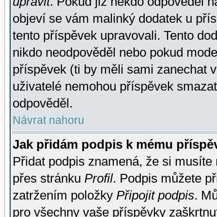
upravit
. Pokud již někdo odpověděl na
objeví se vám malinký dodatek u přísp
tento příspěvek upravovali. Tento do
nikdo neodpověděl nebo pokud moderá
příspěvek (ti by měli sami zanechat v
uživatelé nemohou příspěvek smazat,
odpověděl.
Návrat nahoru
Jak přidám podpis k mému příspě
Přidat podpis znamená, že si musíte n
přes stránku
Profil
. Podpis můžete p
zatržením položky
Připojit podpis
. Mů
pro všechny vaše příspěvky zaškrtnut