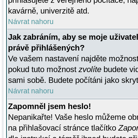
přihlašujete z veřejného počítače, na
kavárně, univerzitě atd.
Návrat nahoru
Jak zabráním, aby se moje uživate
právě přihlášených?
Ve vašem nastavení najděte možnos
pokud tuto možnost
zvolíte
budete vid
sami sobě. Budete počítáni jako skryt
Návrat nahoru
Zapomněl jsem heslo!
Nepanikařte! Vaše heslo můžeme obn
na přihlašovací stránce tlačítko
Zapom