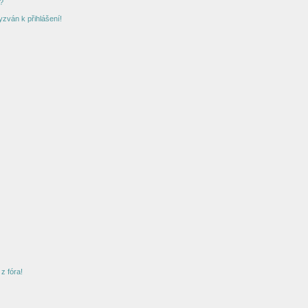
?
yzván k přihlášení!
z fóra!