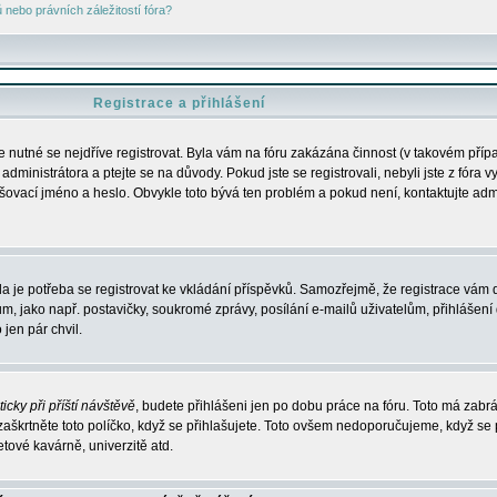
nebo právních záležitostí fóra?
Registrace a přihlášení
je nutné se nejdříve registrovat. Byla vám na fóru zakázána činnost (v takovém příp
dministrátora a ptejte se na důvody. Pokud jste se registrovali, nebyli jste z fóra v
lašovací jméno a heslo. Obvykle toto bývá ten problém a pokud není, kontaktujte ad
da je potřeba se registrovat ke vkládání příspěvků. Samozřejmě, že registrace vám d
ako např. postavičky, soukromé zprávy, posílání e-mailů uživatelům, přihlášení d
jen pár chvil.
icky při příští návštěvě
, budete přihlášeni jen po dobu práce na fóru. Toto má zabrá
 zaškrtněte toto políčko, když se přihlašujete. Toto ovšem nedoporučujeme, když se 
etové kavárně, univerzitě atd.