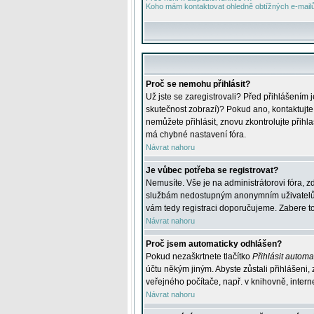
Koho mám kontaktovat ohledně obtížných e-mailů 
Proč se nemohu přihlásit?
Už jste se zaregistrovali? Před přihlášením 
skutečnost zobrazí)? Pokud ano, kontaktujte a
nemůžete přihlásit, znovu zkontrolujte přih
má chybné nastavení fóra.
Návrat nahoru
Je vůbec potřeba se registrovat?
Nemusíte. Vše je na administrátorovi fóra, z
službám nedostupným anonymním uživatelům, j
vám tedy registraci doporučujeme. Zabere to 
Návrat nahoru
Proč jsem automaticky odhlášen?
Pokud nezaškrtnete tlačítko
Přihlásit automat
účtu někým jiným. Abyste zůstali přihlášeni,
veřejného počítače, např. v knihovně, intern
Návrat nahoru