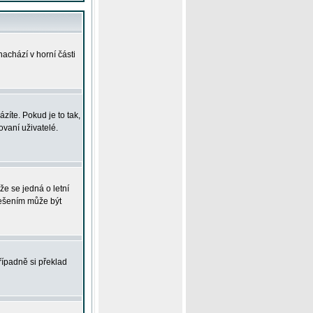
achází v horní části
íte. Pokud je to tak,
vaní uživatelé.
že se jedná o letní
Řešením může být
řípadně si překlad