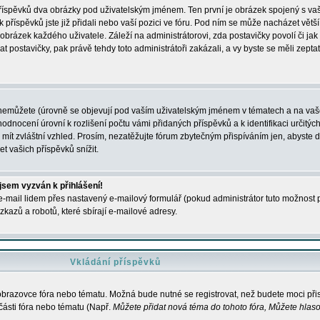
 příspěvků dva obrázky pod uživatelským jménem. Ten první je obrázek spojený s vaš
ik příspěvků jste již přidali nebo vaší pozici ve fóru. Pod ním se může nacházet vět
í obrázek každého uživatele. Záleží na administrátorovi, zda postavičky povolí či jak 
postavičky, pak právě tehdy toto administrátoři zakázali, a vy byste se měli zepta
nemůžete (úrovně se objevují pod vaším uživatelským jménem v tématech a na vaše
odnocení úrovní k rozlišení počtu vámi přidaných příspěvků a k identifikaci určitých
ít zvláštní vzhled. Prosím, nezatěžujte fórum zbytečným přispíváním jen, abyste d
 vašich příspěvků snížit.
 jsem vyzván k přihlášení!
-mail lidem přes nastavený e-mailový formulář (pokud administrátor tuto možnost po
azů a robotů, které sbírají e-mailové adresy.
Vkládání příspěvků
 obrazovce fóra nebo tématu. Možná bude nutné se registrovat, než budete moci přis
části fóra nebo tématu (Např.
Můžete přidat nová téma do tohoto fóra, Můžete hlasov