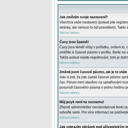
Jak změním svoje nastavení?
Všechna vaše nastavení (pokud jste registro
stránky, ale nemusí to být pravidlem). Takto
Návrat nahoru
Časy jsou špatně!
Časy jsou téměř vždy v pořádku, ovšem to, c
změňte si časové pásmo v profilu. Berte na
Takže pokud nejste registrováni, toto je dobr
Návrat nahoru
Změnil jsem časové pásmo, ale je to stále
Jste si jisti, že jste zadali časové pásmo sp
čas. Fórum není stavěno na uplatňování roz
posunutí časového pásma o jednu hodinu po 
Návrat nahoru
Můj jazyk není na seznamu!
Zřejmě administrátor nenainstaloval tento jaz
vytvořte sami. Pro více informací se podívej
Návrat nahoru
Jak zobrazím obrázek pod uživatelským 