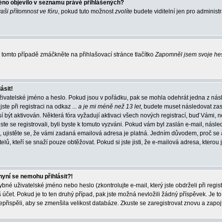
éno objevilo v seznamu právě přihlášených?
vaši přítomnost ve fóru
, pokud tuto možnost
zvolíte
budete viditelní jen pro administ
tomto případě zmáčkněte na přihlašovací stránce tlačítko
Zapomněl jsem svoje he
ásit!
živatelské jméno a heslo. Pokud jsou v pořádku, pak se mohla odehrát jedna z násl
ste při registraci na odkaz
... a je mi méně než 13 let
, budete muset následovat zas
í být aktivován. Některá fóra vyžadují aktivaci všech nových registrací, buď Vámi,
jste se registrovali, byli byste k tomuto vyzváni. Pokud vám byl zaslán e-mail, násle
, ujistěte se, že vámi zadaná emailová adresa je platná. Jedním důvodem, proč se 
elů, kteří se snaží pouze obtěžovat. Pokud si jste jisti, že e-mailová adresa, kterou j
nyní se nemohu přihlásit?!
né uživatelské jméno nebo heslo (zkontrolujte e-mail, který jste obdrželi při regis
čet. Pokud je to ten druhý případ, pak jste možná nevložili žádný příspěvek. Je to
nepřispěli, aby se zmenšila velikost databáze. Zkuste se zaregistrovat znovu a zapoj