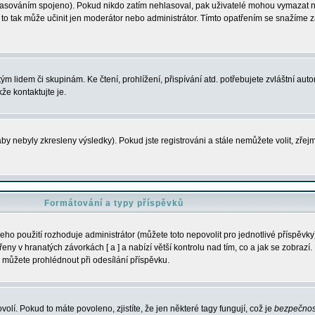
s hlasováním spojeno). Pokud nikdo zatím nehlasoval, pak uživatelé mohou vymazat
y to tak může učinit jen moderátor nebo administrátor. Tímto opatřením se snažíme z
m lidem či skupinám. Ke čtení, prohlížení, přispívání atd. potřebujete zvláštní auto
že kontaktujte je.
aby nebyly zkresleny výsledky). Pokud jste registrováni a stále nemůžete volit, zř
Formátování a typy příspěvků
ho použití rozhoduje administrátor (můžete toto nepovolit pro jednotlivé příspěv
y v hranatých závorkách [ a ] a nabízí větší kontrolu nad tím, co a jak se zobrazí. 
 můžete prohlédnout při odesílání příspěvku.
volí. Pokud to máte povoleno, zjistíte, že jen některé tagy fungují, což je
bezpečnos