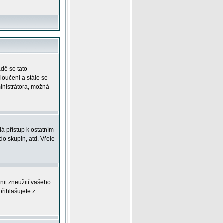
adě se tato
yloučeni a stále se
ministrátora, možná
á přístup k ostatním
o skupin, atd. Vřele
nit zneužití vašeho
přihlašujete z