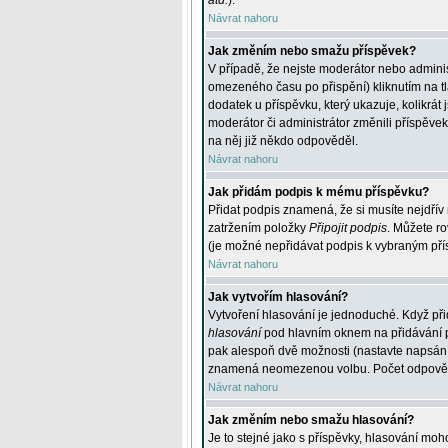
atd.
).
Návrat nahoru
Jak změním nebo smažu příspěvek?
V případě, že nejste moderátor nebo adminis
omezeného času po přispění) kliknutím na t
dodatek u příspěvku, který ukazuje, kolikrá
moderátor či administrátor změnili příspěve
na něj již někdo odpověděl.
Návrat nahoru
Jak přidám podpis k mému příspěvku?
Přidat podpis znamená, že si musíte nejdřív 
zatržením položky
Připojit podpis
. Můžete ro
(je možné nepřidávat podpis k vybraným pří
Návrat nahoru
Jak vytvořím hlasování?
Vytvoření hlasování je jednoduché. Když při
hlasování
pod hlavním oknem na přidávání př
pak alespoň dvě možnosti (nastavte napsán
znamená neomezenou volbu. Počet odpovědí, 
Návrat nahoru
Jak změním nebo smažu hlasování?
Je to stejné jako s příspěvky, hlasování m