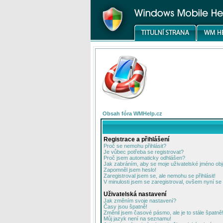
Obsah fóra WMHelp.cz
Registrace a přihlášení
Proč se nemohu přihlásit?
Je vůbec potřeba se registrovat?
Proč jsem automaticky odhlášen?
Jak zabráním, aby se moje uživatelské jméno ob
Zapomněl jsem heslo!
Zaregistroval jsem se, ale nemohu se přihlásit!
V minulosti jsem se zaregistroval, ovšem nyní se 
Uživatelská nastavení
Jak změním svoje nastavení?
Časy jsou špatně!
Změnil jsem časové pásmo, ale je to stále špatně
Můj jazyk není na seznamu!