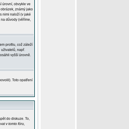
í úrovní, obvykle ve
ší obrázek, známý jako
s nimi naloží (v jaké
t na důvody (věříme,
m profilu, což záleží
 uživatelů, např.
osáhli vyšší úrovně.
volil). Toto opatření
pět do diskuze. To,
at v tomto fóru,