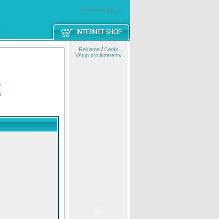
windowsmobile.cz
Reklama
/
Ceník
Vstup pro inzerenty
e
í