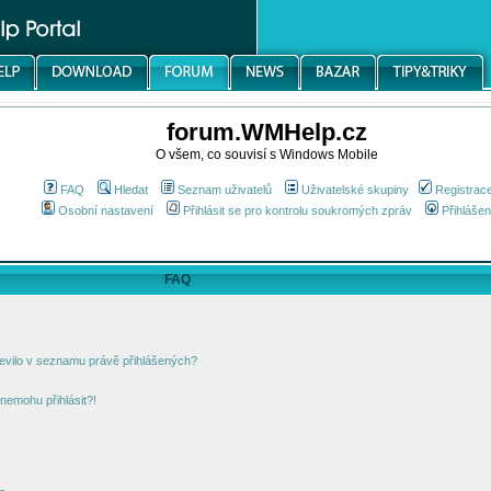
forum.WMHelp.cz
O všem, co souvisí s Windows Mobile
FAQ
Hledat
Seznam uživatelů
Uživatelské skupiny
Registrac
Osobní nastavení
Přihlásit se pro kontrolu soukromých zpráv
Přihlášen
FAQ
jevilo v seznamu právě přihlášených?
nemohu přihlásit?!
!