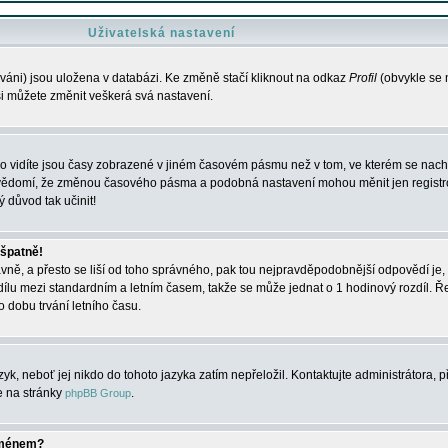
Uživatelská nastavení
váni) jsou uložena v databázi. Ke změně stačí kliknout na odkaz
Profil
(obvykle se n
 si můžete změnit veškerá svá nastavení.
o vidíte jsou časy zobrazené v jiném časovém pásmu než v tom, ve kterém se nacház
 vědomí, že změnou časového pásma a podobná nastavení mohou měnit jen registro
ý důvod tak učinit!
 špatně!
rávně, a přesto se liší od toho správného, pak tou nejpravděpodobnější odpovědí je, 
dílu mezi standardním a letním časem, takže se může jednat o 1 hodinový rozdíl. 
dobu trvání letního času.
yk, neboť jej nikdo do tohoto jazyka zatím nepřeložil. Kontaktujte administrátora, p
te na stránky
.
phpBB Group
jménem?