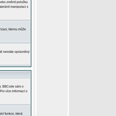
 nebo změnit položku
abránit manipulaci s
rizaci, kterou může
ejmě nemáte oprávněný
ky). BBCode sám o
Pro více informací o
tní
funkce, která