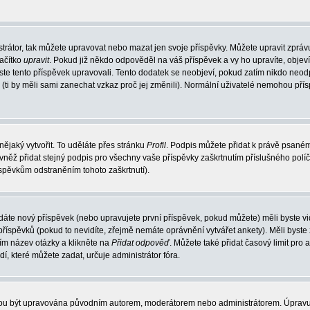
trátor, tak můžete upravovat nebo mazat jen svoje příspěvky. Můžete upravit zpráv
lačítko
upravit
. Pokud již někdo odpověděl na váš příspěvek a vy ho upravíte, objev
t jste tento příspěvek upravovali. Tento dodatek se neobjeví, pokud zatím nikdo ne
k (ti by měli sami zanechat vzkaz proč jej změnili). Normální uživatelé nemohou př
nějaký vytvořit. To uděláte přes stránku
Profil
. Podpis můžete přidat k právě psané
vněž přidat stejný podpis pro všechny vaše příspěvky zaškrtnutím příslušného políč
spěvkům odstraněním tohoto zaškrtnutí).
dáte nový příspěvek (nebo upravujete první příspěvek, pokud můžete) měli byste vid
íspěvků (pokud to nevidíte, zřejmě nemáte oprávnění vytvářet ankety). Měli byste
ím název otázky a klikněte na
Přidat odpověď
. Můžete také přidat časový limit pro 
které můžete zadat, určuje administrátor fóra.
ohou být upravována původním autorem, moderátorem nebo administrátorem. Úpravu 