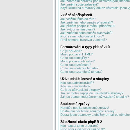
Jak zobrazím obrázek pod uživatelským jménem
Jak změní svoje zařazení?
Když kliknu na e-mailový odkaz uživatele, jsem v
Vkládání příspěvků
Jak vložím téma do fóra?
Jak změním nebo smažu příspěvek?
Jak přidám podpis k mému příspěvku?
Jak vytvořím hlasování?
Jak změním nebo smažu hlasování?
Proč se nemohu dostat k fóru?
Proč nemohu hlasovat v anketě?
Formátování a typy příspěvků
Co je BBCode?
Můžu používat HTML?
Co to jsou smajlíky?
Mohu přidávat obrázky?
Co to jsou oznámení?
Co to jsou důležitá témata?
Co to jsou uzamčená témata?
Uživatelské úrovně a skupiny
Kdo jsou administrátoři?
Kdo jsou moderátoři?
Co jsou uživatelské skupiny?
Jak se mohu zapojit do uživatelské skupiny?
Jak se stanu moderátorem uživatelské skupiny?
Soukromé zprávy
Nemůžu posílat soukromé zprávy!
Dostávám nechtěné soukromé zprávy!
Dostal jsem spamový a obtížný e-mail od někoho 
Záležitosti okolo phpBB 2
Kdo napsal tento program?
Proč není k dispozici funkce X?