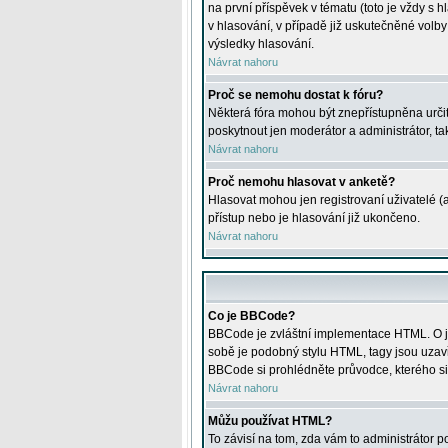
na první příspěvek v tématu (toto je vždy 
v hlasování, v případě již uskutečněné volb
výsledky hlasování.
Návrat nahoru
Proč se nemohu dostat k fóru?
Některá fóra mohou být znepřístupněna určitý
poskytnout jen moderátor a administrátor, tak
Návrat nahoru
Proč nemohu hlasovat v anketě?
Hlasovat mohou jen registrovaní uživatelé (
přístup nebo je hlasování již ukončeno.
Návrat nahoru
Co je BBCode?
BBCode je zvláštní implementace HTML. O je
sobě je podobný stylu HTML, tagy jsou uzavřen
BBCode si prohlédněte průvodce, kterého si
Návrat nahoru
Můžu používat HTML?
To závisí na tom, zda vám to administrátor po