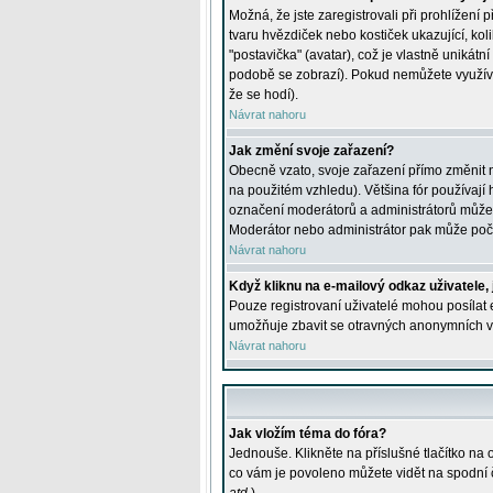
Možná, že jste zaregistrovali při prohlížení
tvaru hvězdiček nebo kostiček ukazující, kol
"postavička" (avatar), což je vlastně unikátn
podobě se zobrazí). Pokud nemůžete využívat 
že se hodí).
Návrat nahoru
Jak změní svoje zařazení?
Obecně vzato, svoje zařazení přímo změnit 
na použitém vzhledu). Většina fór používají h
označení moderátorů a administrátorů může m
Moderátor nebo administrátor pak může počet
Návrat nahoru
Když kliknu na e-mailový odkaz uživatele,
Pouze registrovaní uživatelé mohou posílat e
umožňuje zbavit se otravných anonymních vzk
Návrat nahoru
Jak vložím téma do fóra?
Jednouše. Klikněte na příslušné tlačítko na
co vám je povoleno můžete vidět na spodní 