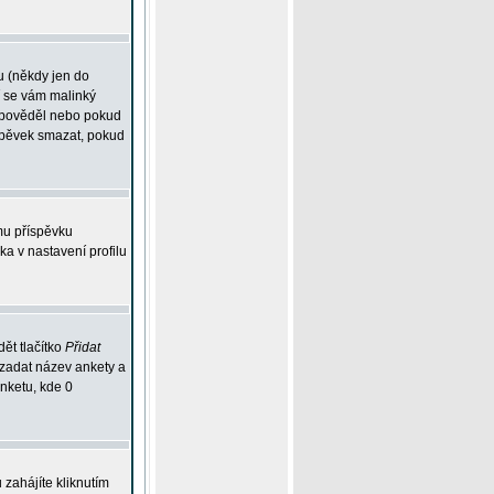
u (někdy jen do
í se vám malinký
odpověděl nebo pokud
íspěvek smazat, pokud
mu příspěvku
ka v nastavení profilu
ět tlačítko
Přidat
 zadat název ankety a
anketu, kde 0
zahájíte kliknutím