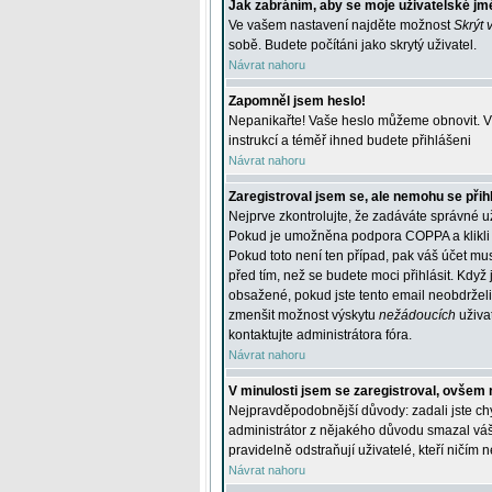
Jak zabráním, aby se moje uživatelské jm
Ve vašem nastavení najděte možnost
Skrýt 
sobě. Budete počítáni jako skrytý uživatel.
Návrat nahoru
Zapomněl jsem heslo!
Nepanikařte! Vaše heslo můžeme obnovit. V 
instrukcí a téměř ihned budete přihlášeni
Návrat nahoru
Zaregistroval jsem se, ale nemohu se přihl
Nejprve zkontrolujte, že zadáváte správné u
Pokud je umožněna podpora COPPA a klikli j
Pokud toto není ten případ, pak váš účet mus
před tím, než se budete moci přihlásit. Když 
obsažené, pokud jste tento email neobdrželi
zmenšit možnost výskytu
nežádoucích
uživat
kontaktujte administrátora fóra.
Návrat nahoru
V minulosti jsem se zaregistroval, ovšem 
Nejpravděpodobnější důvody: zadali jste chyb
administrátor z nějakého důvodu smazal váš ú
pravidelně odstraňují uživatelé, kteří ničím 
Návrat nahoru