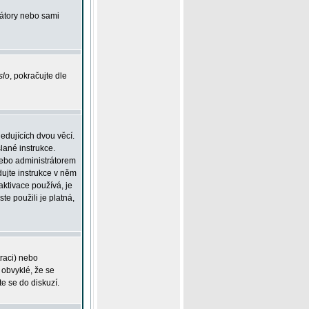
rátory nebo sami
slo
, pokračujte dle
edujících dvou věcí.
lané instrukce.
 nebo administrátorem
dujte instrukce v něm
aktivace používá, je
ste použili je platná,
traci) nebo
 obvyklé, že se
te se do diskuzí.