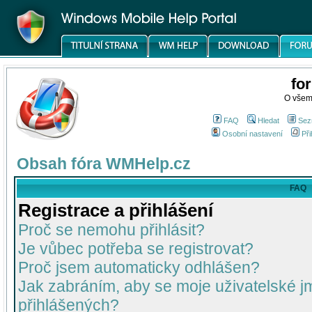
fo
O všem
FAQ
Hledat
Sez
Osobní nastavení
Při
Obsah fóra WMHelp.cz
FAQ
Registrace a přihlášení
Proč se nemohu přihlásit?
Je vůbec potřeba se registrovat?
Proč jsem automaticky odhlášen?
Jak zabráním, aby se moje uživatelské 
přihlášených?