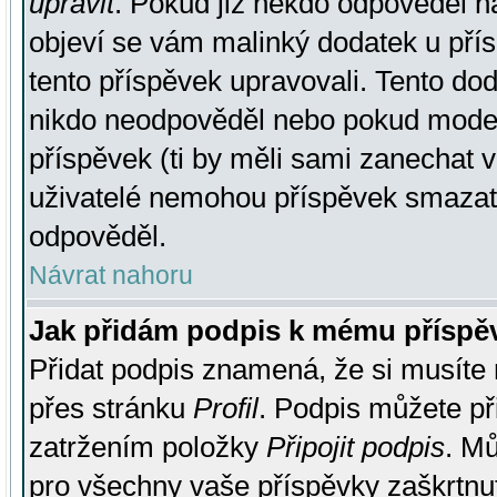
upravit
. Pokud již někdo odpověděl na
objeví se vám malinký dodatek u přísp
tento příspěvek upravovali. Tento do
nikdo neodpověděl nebo pokud moderá
příspěvek (ti by měli sami zanechat v
uživatelé nemohou příspěvek smazat,
odpověděl.
Návrat nahoru
Jak přidám podpis k mému příspě
Přidat podpis znamená, že si musíte n
přes stránku
Profil
. Podpis můžete p
zatržením položky
Připojit podpis
. Mů
pro všechny vaše příspěvky zaškrtnut