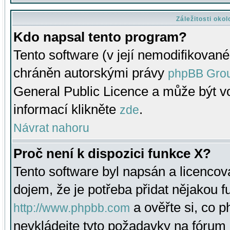
Záležitosti oko
Kdo napsal tento program?
Tento software (v její nemodifikované
chráněn autorskými právy
phpBB Gro
General Public Licence a může být vo
informací klikněte
.
zde
Návrat nahoru
Proč není k dispozici funkce X?
Tento software byl napsán a licenco
dojem, že je potřeba přidat nějakou f
a ověřte si, co 
http://www.phpbb.com
nevkládejte tyto požadavky na fóru