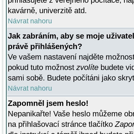
přihlašujete z veřejného počítače, na
kavárně, univerzitě atd.
Návrat nahoru
Jak zabráním, aby se moje uživate
právě přihlášených?
Ve vašem nastavení najděte možnos
pokud tuto možnost
zvolíte
budete vid
sami sobě. Budete počítáni jako skryt
Návrat nahoru
Zapomněl jsem heslo!
Nepanikařte! Vaše heslo můžeme obn
na přihlašovací stránce tlačítko
Zapom