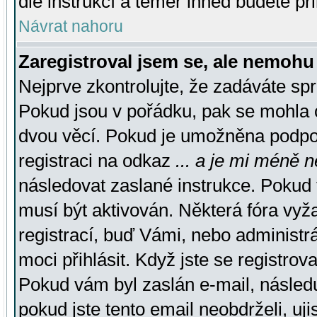
dle instrukcí a téměř ihned budete př
Návrat nahoru
Zaregistroval jsem se, ale nemohu 
Nejprve zkontrolujte, že zadáváte sp
Pokud jsou v pořádku, pak se mohla o
dvou věcí. Pokud je umožněna podpora
registraci na odkaz
... a je mi méně n
následovat zaslané instrukce. Pokud t
musí být aktivován. Některá fóra vyž
registrací, buď Vámi, nebo administr
moci přihlásit. Když jste se registrova
Pokud vám byl zaslán e-mail, násled
pokud jste tento email neobdrželi, uj