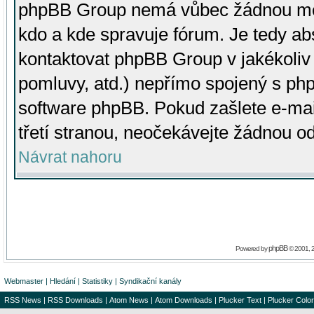
phpBB Group nemá vůbec žádnou moc 
kdo a kde spravuje fórum. Je tedy a
kontaktovat phpBB Group v jakékoliv p
pomluvy, atd.) nepřímo spojený s p
software phpBB. Pokud zašlete e-mai
třetí stranou, neočekávejte žádnou o
Návrat nahoru
phpBB
Powered by
© 2001, 
Webmaster
|
Hledání
|
Statistiky
|
Syndikační kanály
RSS News
|
RSS Downloads
|
Atom News
|
Atom Downloads
|
Plucker Text
|
Plucker Color