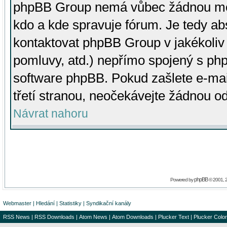
phpBB Group nemá vůbec žádnou moc 
kdo a kde spravuje fórum. Je tedy a
kontaktovat phpBB Group v jakékoliv p
pomluvy, atd.) nepřímo spojený s p
software phpBB. Pokud zašlete e-mai
třetí stranou, neočekávejte žádnou o
Návrat nahoru
phpBB
Powered by
© 2001, 
Webmaster
|
Hledání
|
Statistiky
|
Syndikační kanály
RSS News
|
RSS Downloads
|
Atom News
|
Atom Downloads
|
Plucker Text
|
Plucker Color