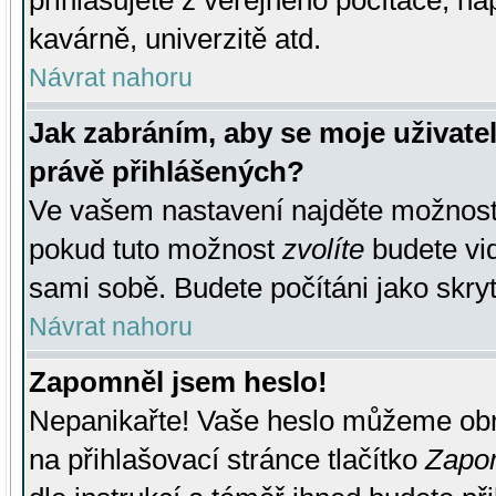
přihlašujete z veřejného počítače, na
kavárně, univerzitě atd.
Návrat nahoru
Jak zabráním, aby se moje uživate
právě přihlášených?
Ve vašem nastavení najděte možnos
pokud tuto možnost
zvolíte
budete vid
sami sobě. Budete počítáni jako skryt
Návrat nahoru
Zapomněl jsem heslo!
Nepanikařte! Vaše heslo můžeme obn
na přihlašovací stránce tlačítko
Zapom