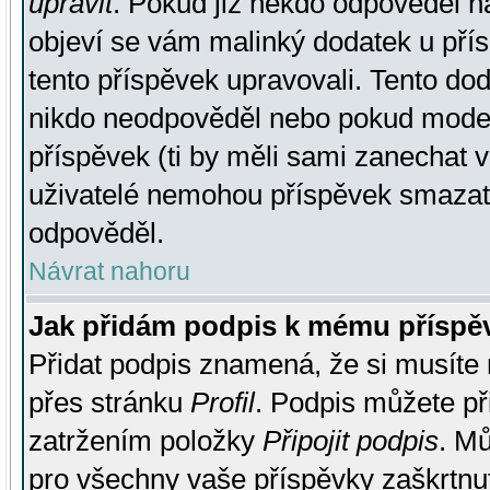
upravit
. Pokud již někdo odpověděl na
objeví se vám malinký dodatek u přísp
tento příspěvek upravovali. Tento do
nikdo neodpověděl nebo pokud moderá
příspěvek (ti by měli sami zanechat v
uživatelé nemohou příspěvek smazat,
odpověděl.
Návrat nahoru
Jak přidám podpis k mému příspě
Přidat podpis znamená, že si musíte n
přes stránku
Profil
. Podpis můžete p
zatržením položky
Připojit podpis
. Mů
pro všechny vaše příspěvky zaškrtnut