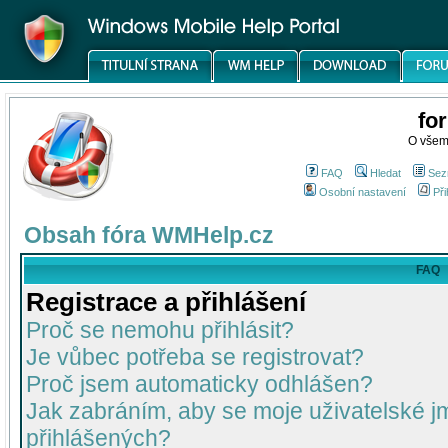
fo
O všem
FAQ
Hledat
Sez
Osobní nastavení
Při
Obsah fóra WMHelp.cz
FAQ
Registrace a přihlášení
Proč se nemohu přihlásit?
Je vůbec potřeba se registrovat?
Proč jsem automaticky odhlášen?
Jak zabráním, aby se moje uživatelské 
přihlášených?