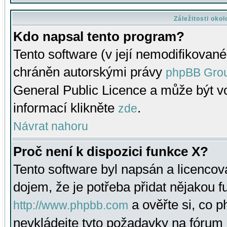
Záležitosti oko
Kdo napsal tento program?
Tento software (v její nemodifikované
chráněn autorskými právy
phpBB Gro
General Public Licence a může být vo
informací klikněte
.
zde
Návrat nahoru
Proč není k dispozici funkce X?
Tento software byl napsán a licenco
dojem, že je potřeba přidat nějakou f
a ověřte si, co 
http://www.phpbb.com
nevkládejte tyto požadavky na fóru