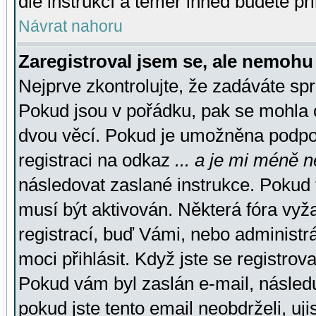
dle instrukcí a téměř ihned budete př
Návrat nahoru
Zaregistroval jsem se, ale nemohu 
Nejprve zkontrolujte, že zadáváte sp
Pokud jsou v pořádku, pak se mohla o
dvou věcí. Pokud je umožněna podpora
registraci na odkaz
... a je mi méně n
následovat zaslané instrukce. Pokud t
musí být aktivován. Některá fóra vyž
registrací, buď Vámi, nebo administr
moci přihlásit. Když jste se registrova
Pokud vám byl zaslán e-mail, násled
pokud jste tento email neobdrželi, uj