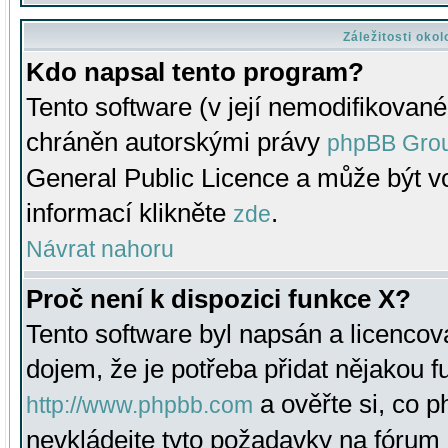
Záležitosti oko
Kdo napsal tento program?
Tento software (v její nemodifikované
chráněn autorskými právy
phpBB Gro
General Public Licence a může být vo
informací klikněte
.
zde
Návrat nahoru
Proč není k dispozici funkce X?
Tento software byl napsán a licenco
dojem, že je potřeba přidat nějakou f
a ověřte si, co 
http://www.phpbb.com
nevkládejte tyto požadavky na fóru