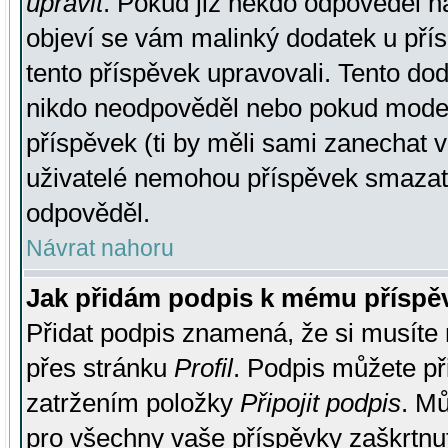
upravit
. Pokud již někdo odpověděl na
objeví se vám malinký dodatek u přísp
tento příspěvek upravovali. Tento do
nikdo neodpověděl nebo pokud moderá
příspěvek (ti by měli sami zanechat v
uživatelé nemohou příspěvek smazat,
odpověděl.
Návrat nahoru
Jak přidám podpis k mému příspě
Přidat podpis znamená, že si musíte n
přes stránku
Profil
. Podpis můžete p
zatržením položky
Připojit podpis
. Mů
pro všechny vaše příspěvky zaškrtnut