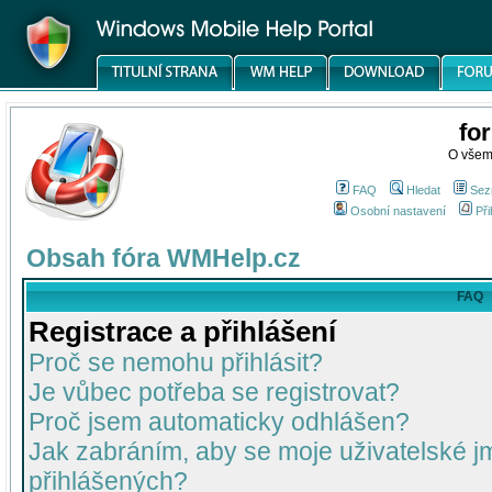
fo
O všem
FAQ
Hledat
Sez
Osobní nastavení
Při
Obsah fóra WMHelp.cz
FAQ
Registrace a přihlášení
Proč se nemohu přihlásit?
Je vůbec potřeba se registrovat?
Proč jsem automaticky odhlášen?
Jak zabráním, aby se moje uživatelské 
přihlášených?