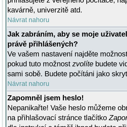
přihlašujete z veřejného počítače, na
kavárně, univerzitě atd.
Návrat nahoru
Jak zabráním, aby se moje uživate
právě přihlášených?
Ve vašem nastavení najděte možnos
pokud tuto možnost
zvolíte
budete vid
sami sobě. Budete počítáni jako skryt
Návrat nahoru
Zapomněl jsem heslo!
Nepanikařte! Vaše heslo můžeme obn
na přihlašovací stránce tlačítko
Zapom