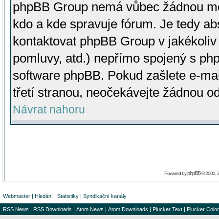
phpBB Group nemá vůbec žádnou moc 
kdo a kde spravuje fórum. Je tedy a
kontaktovat phpBB Group v jakékoliv p
pomluvy, atd.) nepřímo spojený s p
software phpBB. Pokud zašlete e-mai
třetí stranou, neočekávejte žádnou o
Návrat nahoru
phpBB
Powered by
© 2001, 
Webmaster
|
Hledání
|
Statistiky
|
Syndikační kanály
RSS News
|
RSS Downloads
|
Atom News
|
Atom Downloads
|
Plucker Text
|
Plucker Color