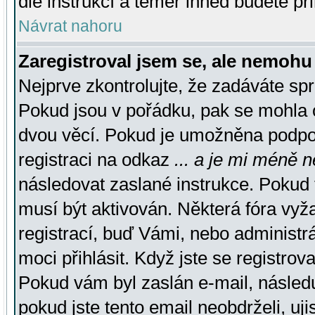
dle instrukcí a téměř ihned budete př
Návrat nahoru
Zaregistroval jsem se, ale nemohu 
Nejprve zkontrolujte, že zadáváte sp
Pokud jsou v pořádku, pak se mohla o
dvou věcí. Pokud je umožněna podpora
registraci na odkaz
... a je mi méně n
následovat zaslané instrukce. Pokud t
musí být aktivován. Některá fóra vyž
registrací, buď Vámi, nebo administr
moci přihlásit. Když jste se registrova
Pokud vám byl zaslán e-mail, násled
pokud jste tento email neobdrželi, uj