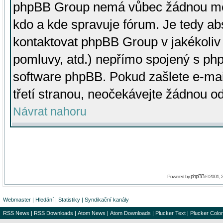
phpBB Group nemá vůbec žádnou moc 
kdo a kde spravuje fórum. Je tedy a
kontaktovat phpBB Group v jakékoliv p
pomluvy, atd.) nepřímo spojený s p
software phpBB. Pokud zašlete e-mai
třetí stranou, neočekávejte žádnou o
Návrat nahoru
phpBB
Powered by
© 2001, 
Webmaster
|
Hledání
|
Statistiky
|
Syndikační kanály
RSS News
|
RSS Downloads
|
Atom News
|
Atom Downloads
|
Plucker Text
|
Plucker Color