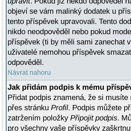
upravit
. Pokud již někdo odpověděl na
objeví se vám malinký dodatek u přísp
tento příspěvek upravovali. Tento do
nikdo neodpověděl nebo pokud moderá
příspěvek (ti by měli sami zanechat v
uživatelé nemohou příspěvek smazat,
odpověděl.
Návrat nahoru
Jak přidám podpis k mému příspě
Přidat podpis znamená, že si musíte n
přes stránku
Profil
. Podpis můžete p
zatržením položky
Připojit podpis
. Mů
pro všechny vaše příspěvky zaškrtnut