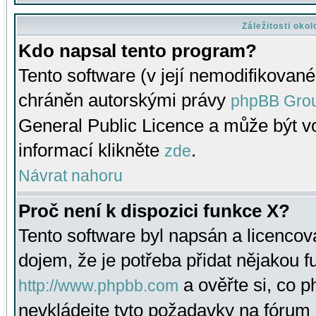
Záležitosti oko
Kdo napsal tento program?
Tento software (v její nemodifikované
chráněn autorskými právy
phpBB Gro
General Public Licence a může být vo
informací klikněte
.
zde
Návrat nahoru
Proč není k dispozici funkce X?
Tento software byl napsán a licenco
dojem, že je potřeba přidat nějakou f
a ověřte si, co 
http://www.phpbb.com
nevkládejte tyto požadavky na fóru