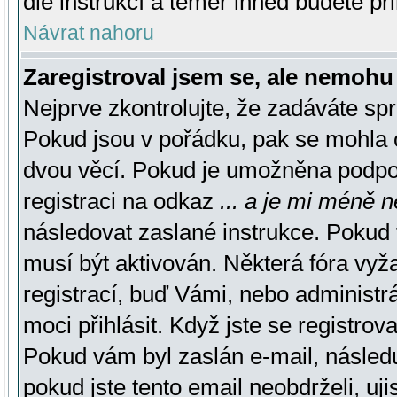
dle instrukcí a téměř ihned budete př
Návrat nahoru
Zaregistroval jsem se, ale nemohu 
Nejprve zkontrolujte, že zadáváte sp
Pokud jsou v pořádku, pak se mohla o
dvou věcí. Pokud je umožněna podpora
registraci na odkaz
... a je mi méně n
následovat zaslané instrukce. Pokud t
musí být aktivován. Některá fóra vyž
registrací, buď Vámi, nebo administr
moci přihlásit. Když jste se registrova
Pokud vám byl zaslán e-mail, násled
pokud jste tento email neobdrželi, uj