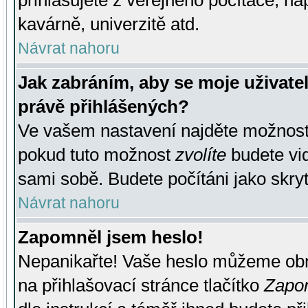
přihlašujete z veřejného počítače, na
kavárně, univerzitě atd.
Návrat nahoru
Jak zabráním, aby se moje uživate
právě přihlášených?
Ve vašem nastavení najděte možnos
pokud tuto možnost
zvolíte
budete vid
sami sobě. Budete počítáni jako skryt
Návrat nahoru
Zapomněl jsem heslo!
Nepanikařte! Vaše heslo můžeme obn
na přihlašovací stránce tlačítko
Zapom