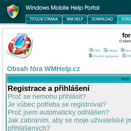
fo
O všem
FAQ
Hledat
Sez
Osobní nastavení
Při
Obsah fóra WMHelp.cz
FAQ
Registrace a přihlášení
Proč se nemohu přihlásit?
Je vůbec potřeba se registrovat?
Proč jsem automaticky odhlášen?
Jak zabráním, aby se moje uživatelské 
přihlášených?