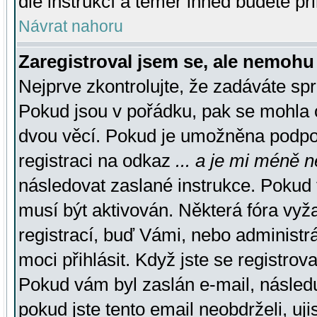
dle instrukcí a téměř ihned budete př
Návrat nahoru
Zaregistroval jsem se, ale nemohu 
Nejprve zkontrolujte, že zadáváte sp
Pokud jsou v pořádku, pak se mohla o
dvou věcí. Pokud je umožněna podpora
registraci na odkaz
... a je mi méně n
následovat zaslané instrukce. Pokud t
musí být aktivován. Některá fóra vyž
registrací, buď Vámi, nebo administr
moci přihlásit. Když jste se registrova
Pokud vám byl zaslán e-mail, násled
pokud jste tento email neobdrželi, uj