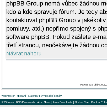
phpBB Group nemá vůbec žádnou moc 
kdo a kde spravuje fórum. Je tedy a
kontaktovat phpBB Group v jakékoliv p
pomluvy, atd.) nepřímo spojený s p
software phpBB. Pokud zašlete e-mai
třetí stranou, neočekávejte žádnou o
Návrat nahoru
phpBB
Powered by
© 2001, 
Webmaster
|
Hledání
|
Statistiky
|
Syndikační kanály
RSS News
|
RSS Downloads
|
Atom News
|
Atom Downloads
|
Plucker Text
|
Plucker Color