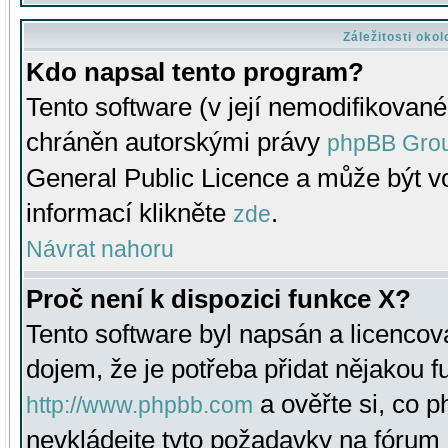
Záležitosti oko
Kdo napsal tento program?
Tento software (v její nemodifikované
chráněn autorskými právy
phpBB Gro
General Public Licence a může být vo
informací klikněte
.
zde
Návrat nahoru
Proč není k dispozici funkce X?
Tento software byl napsán a licenco
dojem, že je potřeba přidat nějakou f
a ověřte si, co 
http://www.phpbb.com
nevkládejte tyto požadavky na fóru