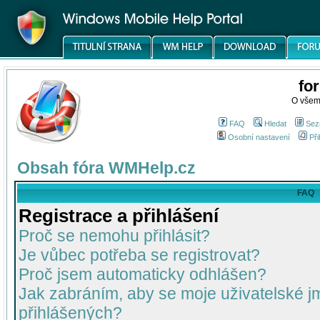
fo
O všem
FAQ
Hledat
Sez
Osobní nastavení
Při
Obsah fóra WMHelp.cz
FAQ
Registrace a přihlášení
Proč se nemohu přihlásit?
Je vůbec potřeba se registrovat?
Proč jsem automaticky odhlášen?
Jak zabráním, aby se moje uživatelské 
přihlášených?