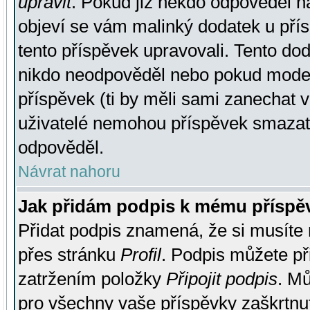
upravit
. Pokud již někdo odpověděl na
objeví se vám malinký dodatek u přísp
tento příspěvek upravovali. Tento do
nikdo neodpověděl nebo pokud moderá
příspěvek (ti by měli sami zanechat v
uživatelé nemohou příspěvek smazat,
odpověděl.
Návrat nahoru
Jak přidám podpis k mému příspě
Přidat podpis znamená, že si musíte n
přes stránku
Profil
. Podpis můžete p
zatržením položky
Připojit podpis
. Mů
pro všechny vaše příspěvky zaškrtnut