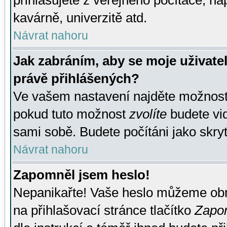
přihlašujete z veřejného počítače, na
kavárně, univerzitě atd.
Návrat nahoru
Jak zabráním, aby se moje uživate
právě přihlášených?
Ve vašem nastavení najděte možnos
pokud tuto možnost
zvolíte
budete vid
sami sobě. Budete počítáni jako skryt
Návrat nahoru
Zapomněl jsem heslo!
Nepanikařte! Vaše heslo můžeme obn
na přihlašovací stránce tlačítko
Zapom