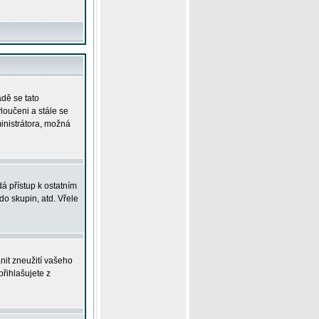
adě se tato
yloučeni a stále se
ministrátora, možná
á přístup k ostatním
o skupin, atd. Vřele
nit zneužití vašeho
přihlašujete z