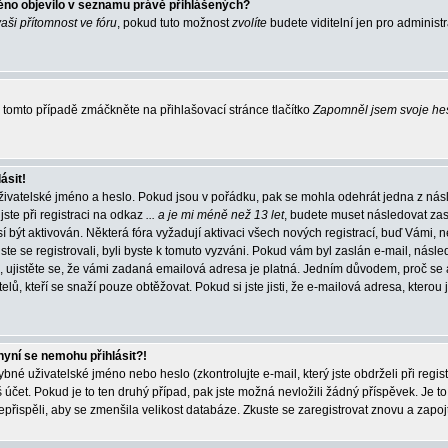
éno objevilo v seznamu právě přihlášených?
vaši přítomnost ve fóru
, pokud tuto možnost
zvolíte
budete viditelní jen pro administ
tomto případě zmáčkněte na přihlašovací stránce tlačítko
Zapomněl jsem svoje he
ásit!
živatelské jméno a heslo. Pokud jsou v pořádku, pak se mohla odehrát jedna z násl
ste při registraci na odkaz
... a je mi méně než 13 let
, budete muset následovat zas
í být aktivován. Některá fóra vyžadují aktivaci všech nových registrací, buď Vámi,
jste se registrovali, byli byste k tomuto vyzváni. Pokud vám byl zaslán e-mail, násle
, ujistěte se, že vámi zadaná emailová adresa je platná. Jedním důvodem, proč se 
elů, kteří se snaží pouze obtěžovat. Pokud si jste jisti, že e-mailová adresa, kterou j
nyní se nemohu přihlásit?!
né uživatelské jméno nebo heslo (zkontrolujte e-mail, který jste obdrželi při regis
čet. Pokud je to ten druhý případ, pak jste možná nevložili žádný příspěvek. Je to
nepřispěli, aby se zmenšila velikost databáze. Zkuste se zaregistrovat znovu a zapoj