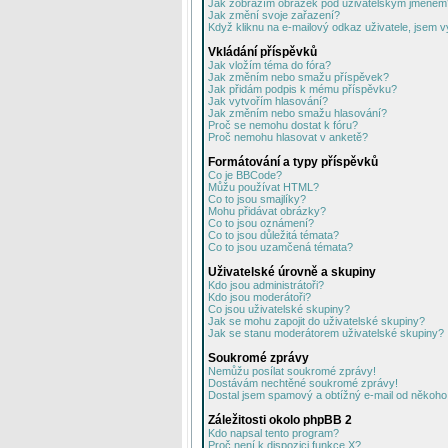
Jak zobrazím obrázek pod uživatelským jménem
Jak změní svoje zařazení?
Když kliknu na e-mailový odkaz uživatele, jsem v
Vkládání příspěvků
Jak vložím téma do fóra?
Jak změním nebo smažu příspěvek?
Jak přidám podpis k mému příspěvku?
Jak vytvořím hlasování?
Jak změním nebo smažu hlasování?
Proč se nemohu dostat k fóru?
Proč nemohu hlasovat v anketě?
Formátování a typy příspěvků
Co je BBCode?
Můžu používat HTML?
Co to jsou smajlíky?
Mohu přidávat obrázky?
Co to jsou oznámení?
Co to jsou důležitá témata?
Co to jsou uzamčená témata?
Uživatelské úrovně a skupiny
Kdo jsou administrátoři?
Kdo jsou moderátoři?
Co jsou uživatelské skupiny?
Jak se mohu zapojit do uživatelské skupiny?
Jak se stanu moderátorem uživatelské skupiny?
Soukromé zprávy
Nemůžu posílat soukromé zprávy!
Dostávám nechtěné soukromé zprávy!
Dostal jsem spamový a obtížný e-mail od někoho 
Záležitosti okolo phpBB 2
Kdo napsal tento program?
Proč není k dispozici funkce X?