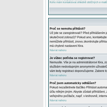
Koho mám kontaktovat ohledně obtížných e-mailů 
Proč se nemohu přihlásit?
Už jste se zaregistrovali? Před přihlášením 
skutečnost zobrazí)? Pokud ano, kontaktujte a
nemůžete přihlásit, znovu zkontrolujte přih
má chybné nastavení fóra.
Návrat nahoru
Je vůbec potřeba se registrovat?
Nemusíte. Vše je na administrátorovi fóra, z
službám nedostupným anonymním uživatelům, j
vám tedy registraci doporučujeme. Zabere to 
Návrat nahoru
Proč jsem automaticky odhlášen?
Pokud nezaškrtnete tlačítko
Přihlásit automat
účtu někým jiným. Abyste zůstali přihlášeni,
veřejného počítače, např. v knihovně, intern
Návrat nahoru