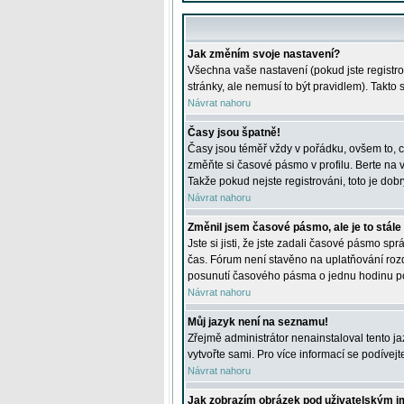
Jak změním svoje nastavení?
Všechna vaše nastavení (pokud jste registro
stránky, ale nemusí to být pravidlem). Takto
Návrat nahoru
Časy jsou špatně!
Časy jsou téměř vždy v pořádku, ovšem to, c
změňte si časové pásmo v profilu. Berte na
Takže pokud nejste registrováni, toto je dobr
Návrat nahoru
Změnil jsem časové pásmo, ale je to stále
Jste si jisti, že jste zadali časové pásmo sp
čas. Fórum není stavěno na uplatňování roz
posunutí časového pásma o jednu hodinu po 
Návrat nahoru
Můj jazyk není na seznamu!
Zřejmě administrátor nenainstaloval tento jaz
vytvořte sami. Pro více informací se podívej
Návrat nahoru
Jak zobrazím obrázek pod uživatelským 