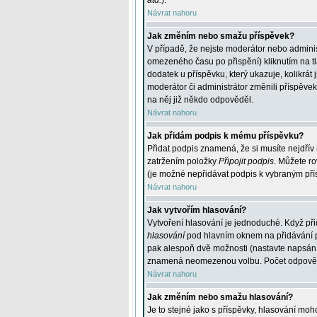
atd.
).
Návrat nahoru
Jak změním nebo smažu příspěvek?
V případě, že nejste moderátor nebo adminis
omezeného času po přispění) kliknutím na t
dodatek u příspěvku, který ukazuje, kolikrá
moderátor či administrátor změnili příspěve
na něj již někdo odpověděl.
Návrat nahoru
Jak přidám podpis k mému příspěvku?
Přidat podpis znamená, že si musíte nejdřív 
zatržením položky
Připojit podpis
. Můžete ro
(je možné nepřidávat podpis k vybraným pří
Návrat nahoru
Jak vytvořím hlasování?
Vytvoření hlasování je jednoduché. Když při
hlasování
pod hlavním oknem na přidávání př
pak alespoň dvě možnosti (nastavte napsán
znamená neomezenou volbu. Počet odpovědí, 
Návrat nahoru
Jak změním nebo smažu hlasování?
Je to stejné jako s příspěvky, hlasování m