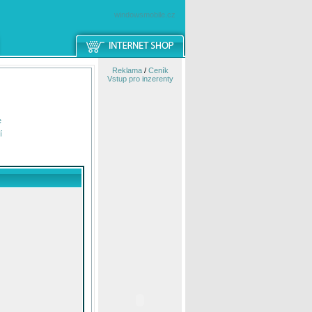
windowsmobile.cz
Reklama
/
Ceník
Vstup pro inzerenty
e
í