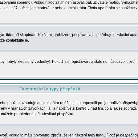
s hlasováním spojeno). Pokud nikdo zatím nehlasoval, pak uživatelé mohou vymazat
y to tak může učinit jen moderátor nebo administrátor. Tímto opatřením se snažíme z
m lidem či skupinám. Ke čtení, prohlížení, přispívání atd. potřebujete zvláštní auto
že kontaktujte je.
aby nebyly zkresleny výsledky). Pokud jste registrováni a stále nemůžete volit, zř
Formátování a typy příspěvků
ho použití rozhoduje administrátor (můžete toto nepovolit pro jednotlivé příspěv
y v hranatých závorkách [ a ] a nabízí větší kontrolu nad tím, co a jak se zobrazí. 
 můžete prohlédnout při odesílání příspěvku.
volí. Pokud to máte povoleno, zjistíte, že jen některé tagy fungují, což je
bezpečnos