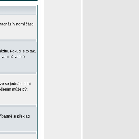
achází v horní části
íte. Pokud je to tak,
vaní uživatelé.
že se jedná o letní
Řešením může být
řípadně si překlad