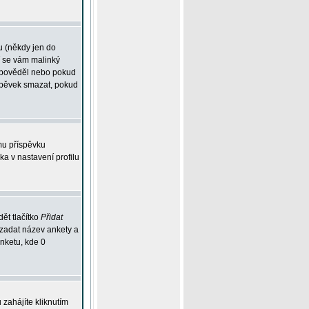
u (někdy jen do
í se vám malinký
odpověděl nebo pokud
íspěvek smazat, pokud
mu příspěvku
ka v nastavení profilu
ět tlačítko
Přidat
 zadat název ankety a
anketu, kde 0
zahájíte kliknutím