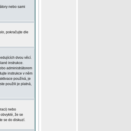
rátory nebo sami
slo
, pokračujte dle
edujících dvou věcí.
lané instrukce.
 nebo administrátorem
dujte instrukce v něm
aktivace používá, je
ste použili je platná,
traci) nebo
 obvyklé, že se
te se do diskuzí.