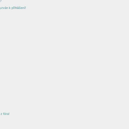
?
yzván k přihlášení!
z fóra!