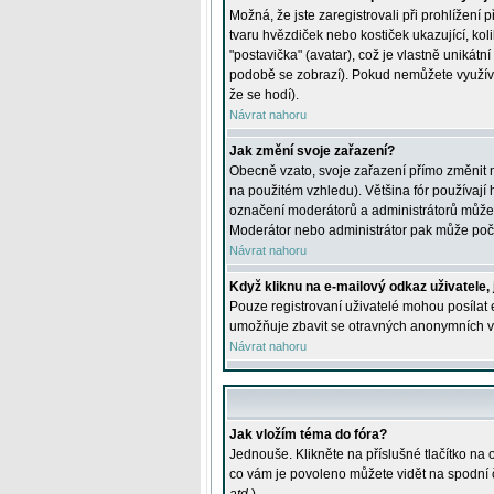
Možná, že jste zaregistrovali při prohlížení
tvaru hvězdiček nebo kostiček ukazující, kol
"postavička" (avatar), což je vlastně unikátn
podobě se zobrazí). Pokud nemůžete využívat 
že se hodí).
Návrat nahoru
Jak změní svoje zařazení?
Obecně vzato, svoje zařazení přímo změnit 
na použitém vzhledu). Většina fór používají h
označení moderátorů a administrátorů může m
Moderátor nebo administrátor pak může počet
Návrat nahoru
Když kliknu na e-mailový odkaz uživatele,
Pouze registrovaní uživatelé mohou posílat e
umožňuje zbavit se otravných anonymních vzk
Návrat nahoru
Jak vložím téma do fóra?
Jednouše. Klikněte na příslušné tlačítko na
co vám je povoleno můžete vidět na spodní 