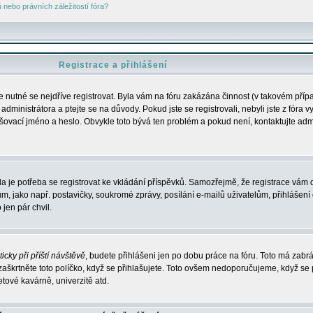
nebo právních záležitostí fóra?
Registrace a přihlášení
je nutné se nejdříve registrovat. Byla vám na fóru zakázána činnost (v takovém příp
dministrátora a ptejte se na důvody. Pokud jste se registrovali, nebyli jste z fóra v
lašovací jméno a heslo. Obvykle toto bývá ten problém a pokud není, kontaktujte ad
da je potřeba se registrovat ke vkládání příspěvků. Samozřejmě, že registrace vám d
ako např. postavičky, soukromé zprávy, posílání e-mailů uživatelům, přihlášení d
jen pár chvil.
icky při příští návštěvě
, budete přihlášeni jen po dobu práce na fóru. Toto má zabrá
 zaškrtněte toto políčko, když se přihlašujete. Toto ovšem nedoporučujeme, když se 
etové kavárně, univerzitě atd.