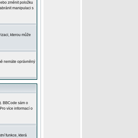
 nebo změnit položku
abránit manipulaci s
rizaci, kterou může
ejmě nemáte oprávněný
ky). BBCode sám o
Pro více informací o
tní
funkce, která