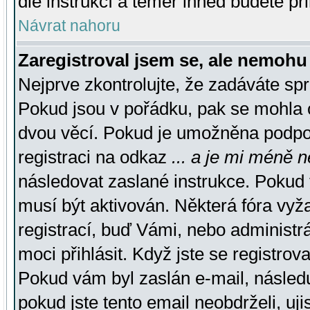
dle instrukcí a téměř ihned budete př
Návrat nahoru
Zaregistroval jsem se, ale nemohu 
Nejprve zkontrolujte, že zadáváte sp
Pokud jsou v pořádku, pak se mohla o
dvou věcí. Pokud je umožněna podpora
registraci na odkaz
... a je mi méně n
následovat zaslané instrukce. Pokud t
musí být aktivován. Některá fóra vyž
registrací, buď Vámi, nebo administr
moci přihlásit. Když jste se registrova
Pokud vám byl zaslán e-mail, násled
pokud jste tento email neobdrželi, uj