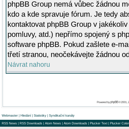
phpBB Group nemá vůbec žádnou moc 
kdo a kde spravuje fórum. Je tedy a
kontaktovat phpBB Group v jakékoliv p
pomluvy, atd.) nepřímo spojený s p
software phpBB. Pokud zašlete e-mai
třetí stranou, neočekávejte žádnou o
Návrat nahoru
phpBB
Powered by
© 2001, 
Webmaster
|
Hledání
|
Statistiky
|
Syndikační kanály
RSS News
|
RSS Downloads
|
Atom News
|
Atom Downloads
|
Plucker Text
|
Plucker Color