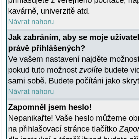
přihlašujete z veřejného počítače, na
kavárně, univerzitě atd.
Návrat nahoru
Jak zabráním, aby se moje uživate
právě přihlášených?
Ve vašem nastavení najděte možnos
pokud tuto možnost
zvolíte
budete vid
sami sobě. Budete počítáni jako skryt
Návrat nahoru
Zapomněl jsem heslo!
Nepanikařte! Vaše heslo můžeme obn
na přihlašovací stránce tlačítko
Zapom