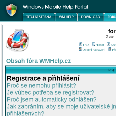
fo
O všem
FAQ
Hledat
Sez
Osobní nastavení
Při
Obsah fóra WMHelp.cz
FAQ
Registrace a přihlášení
Proč se nemohu přihlásit?
Je vůbec potřeba se registrovat?
Proč jsem automaticky odhlášen?
Jak zabráním, aby se moje uživatelské 
přihlášených?