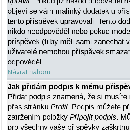
upravit
. Pokud již někdo odpověděl na
objeví se vám malinký dodatek u přísp
tento příspěvek upravovali. Tento do
nikdo neodpověděl nebo pokud moderá
příspěvek (ti by měli sami zanechat v
uživatelé nemohou příspěvek smazat,
odpověděl.
Návrat nahoru
Jak přidám podpis k mému příspě
Přidat podpis znamená, že si musíte n
přes stránku
Profil
. Podpis můžete p
zatržením položky
Připojit podpis
. Mů
pro všechny vaše příspěvky zaškrtnut