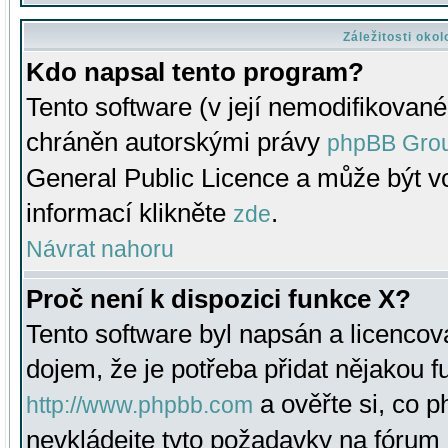
Záležitosti oko
Kdo napsal tento program?
Tento software (v její nemodifikované
chráněn autorskými právy
phpBB Gro
General Public Licence a může být vo
informací klikněte
.
zde
Návrat nahoru
Proč není k dispozici funkce X?
Tento software byl napsán a licenco
dojem, že je potřeba přidat nějakou f
a ověřte si, co 
http://www.phpbb.com
nevkládejte tyto požadavky na fóru